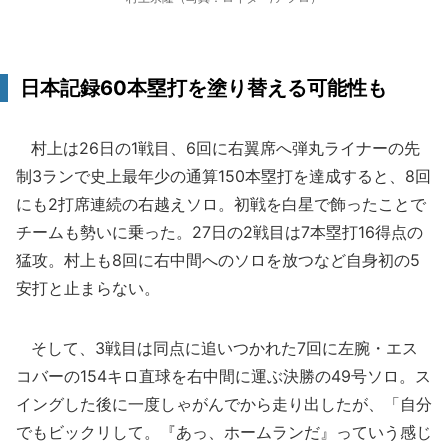
日本記録60本塁打を塗り替える可能性も
村上は26日の1戦目、6回に右翼席へ弾丸ライナーの先
制3ランで史上最年少の通算150本塁打を達成すると、8回
にも2打席連続の右越えソロ。初戦を白星で飾ったことで
チームも勢いに乗った。27日の2戦目は7本塁打16得点の
猛攻。村上も8回に右中間へのソロを放つなど自身初の5
安打と止まらない。
そして、3戦目は同点に追いつかれた7回に左腕・エス
コバーの154キロ直球を右中間に運ぶ決勝の49号ソロ。ス
イングした後に一度しゃがんでから走り出したが、「自分
でもビックリして。『あっ、ホームランだ』っていう感じ