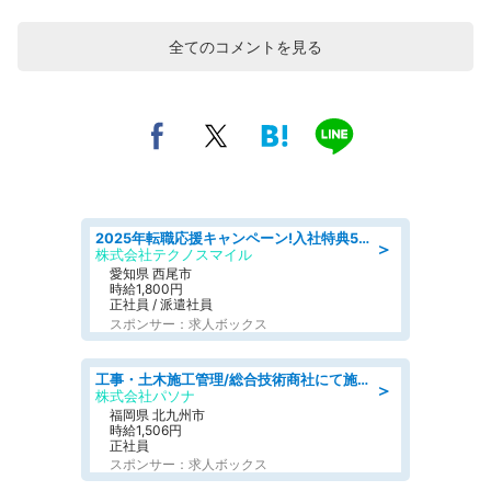
全てのコメントを見る
2025年転職応援キャンペーン!入社特典58万円/デンソーで働こう!自動車工場で小型部品の検査業務 denso aichi
＞
株式会社テクノスマイル
愛知県 西尾市
時給1,800円
正社員 / 派遣社員
スポンサー：求人ボックス
工事・土木施工管理/総合技術商社にて施工管理のお仕事/即日勤務可/車通勤可/工事・土木施工管理/生産・品質管理
＞
株式会社パソナ
福岡県 北九州市
時給1,506円
正社員
スポンサー：求人ボックス