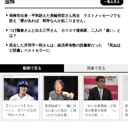
追悼
一覧を見る
長崎市出身・平和訴えた美輪明宏さん死去 ラストメッセージでも
訴え「愛があれば 戦争なんか起こりません」
つげ義春さんと白土三平さん カリスマ漫画家、二人の「違い」と
は？
死去した丹羽宇一郎さんは、経済界有数の読書家だった 『死ぬほ
ど読書』ベストセラーに
動画で見る
画像で見る
【ドジャース】キム・
新党結成で「「騙し討
「れいわ新選組」が党
登
ヘソン、大リーグ公式
ちにあった気分」と怒
名の変更を発表、「い
女
「PSロースタ...
ったひろゆき妻...
のちの党」へ ...
発