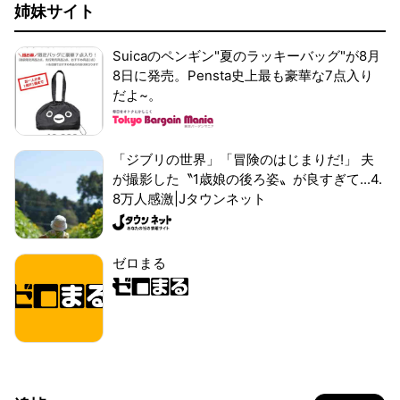
姉妹サイト
Suicaのペンギン"夏のラッキーバッグ"が8月
8日に発売。Pensta史上最も豪華な7点入り
だよ~。
「ジブリの世界」「冒険のはじまりだ!」 夫
が撮影した〝1歳娘の後ろ姿〟が良すぎて...4.
8万人感激|Jタウンネット
ゼロまる