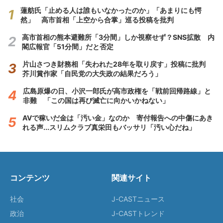
蓮舫氏「止める人は誰もいなかったのか」「あまりにも愕
然」 高市首相「上空から合掌」巡る投稿を批判
高市首相の熊本避難所「3分間」しか視察せず？SNS拡散 内
閣広報官「51分間」だと否定
片山さつき財務相「失われた28年を取り戻す」投稿に批判
芥川賞作家「自民党の大失政の結果だろう」
広島原爆の日、小沢一郎氏が高市政権を「戦前回帰路線」と
非難 「この国は再び滅亡に向かいかねない」
AVで稼いだ金は「汚い金」なのか 寄付報告への中傷にあき
れる声...スリムクラブ真栄田もバッサリ「汚い心だね」
コンテンツ
関連サイト
社会
J-CASTニュース
政治
J-CASTトレンド