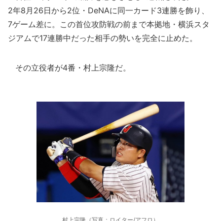
2年8月26日から2位・DeNAに同一カード3連勝を飾り、
7ゲーム差に。この首位攻防戦の前まで本拠地・横浜スタ
ジアムで17連勝中だった相手の勢いを完全に止めた。
その立役者が4番・村上宗隆だ。
村上宗隆（写真：ロイター/アフロ）