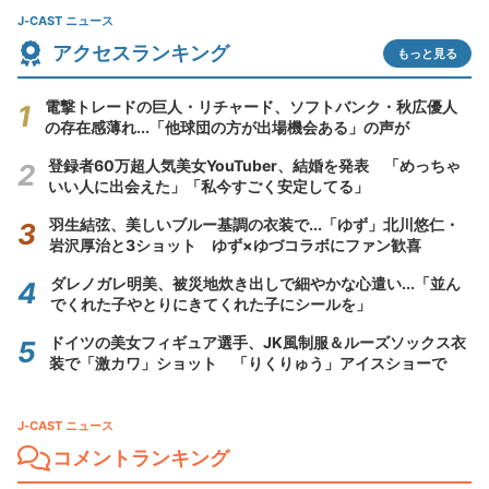
J-CAST ニュース
アクセスランキング
もっと見る
電撃トレードの巨人・リチャード、ソフトバンク・秋広優人
の存在感薄れ...「他球団の方が出場機会ある」の声が
登録者60万超人気美女YouTuber、結婚を発表 「めっちゃ
いい人に出会えた」「私今すごく安定してる」
羽生結弦、美しいブルー基調の衣装で...「ゆず」北川悠仁・
岩沢厚治と3ショット ゆず×ゆづコラボにファン歓喜
ダレノガレ明美、被災地炊き出しで細やかな心遣い...「並ん
でくれた子やとりにきてくれた子にシールを」
ドイツの美女フィギュア選手、JK風制服＆ルーズソックス衣
装で「激カワ」ショット 「りくりゅう」アイスショーで
J-CAST ニュース
コメントランキング