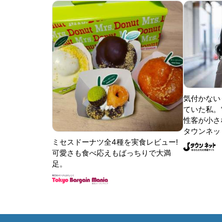
気付かない
ていた私。
性客が小さな
タウンネッ
ミセスドーナツ全4種を実食レビュー!
可愛さも食べ応えもばっちりで大満
足。