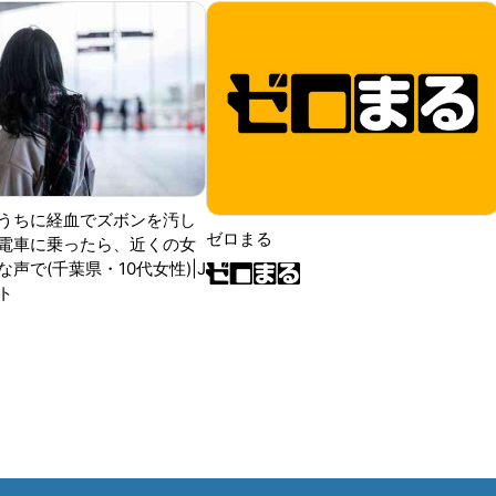
うちに経血でズボンを汚し
ゼロまる
電車に乗ったら、近くの女
声で(千葉県・10代女性)|J
ト