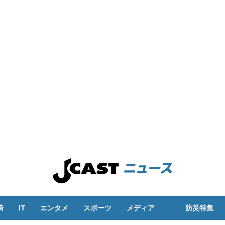
済
IT
エンタメ
スポーツ
メディア
防災特集