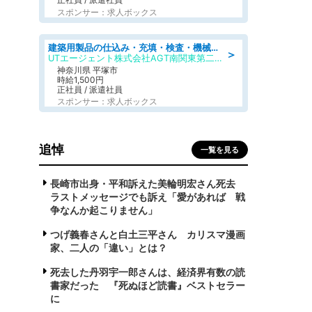
スポンサー：求人ボックス
建築用製品の仕込み・充填・検査・機械操作/寮完備/日払い/工場・製造
＞
UTエージェント株式会社AGT南関東第二CU
神奈川県 平塚市
時給1,500円
正社員 / 派遣社員
スポンサー：求人ボックス
追悼
一覧を見る
長崎市出身・平和訴えた美輪明宏さん死去
ラストメッセージでも訴え「愛があれば 戦
争なんか起こりません」
つげ義春さんと白土三平さん カリスマ漫画
家、二人の「違い」とは？
死去した丹羽宇一郎さんは、経済界有数の読
書家だった 『死ぬほど読書』ベストセラー
に