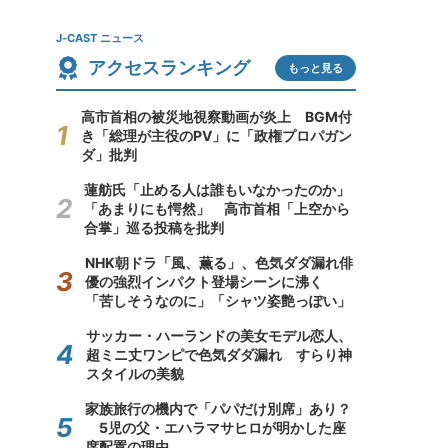
J-CAST ニュース
アクセスランキング
もっと見る
高市首相の被災地視察動画が炎上 BGM付
き「総理が主役のPV」に「政権プロパガン
ダ」批判
蓮舫氏「止める人は誰もいなかったのか」
「あまりにも愕然」 高市首相「上空から
合掌」巡る投稿を批判
NHK朝ドラ「風、薫る」、色気ダダ漏れ俳
優の強烈インパクト登場シーンに沸く
「苦しそうなのに」「シャツ姿艶っぽい」
サッカー・ハーランドの美女モデル恋人、
超ミニ丈ワンピで色気ダダ漏れ すらり神
スタイルの美貌
家族旅行の機内で「パパだけ別席」あり？
5児の父・エハラマサヒロが明かした座
席配置の理由