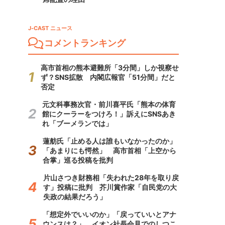
J-CAST ニュース
コメントランキング
高市首相の熊本避難所「3分間」しか視察せ
ず？SNS拡散 内閣広報官「51分間」だと
否定
元文科事務次官・前川喜平氏「熊本の体育
館にクーラーをつけろ！」訴えにSNSあき
れ「ブーメランでは」
蓮舫氏「止める人は誰もいなかったのか」
「あまりにも愕然」 高市首相「上空から
合掌」巡る投稿を批判
片山さつき財務相「失われた28年を取り戻
す」投稿に批判 芥川賞作家「自民党の大
失政の結果だろう」
「想定外でいいのか」「戻っていいとアナ
ウンスは？」 イオン社長会見でのしつこ