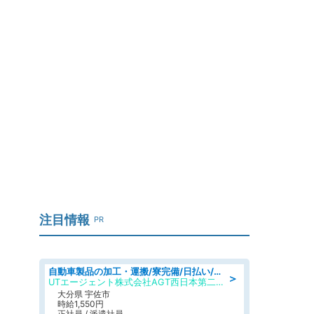
き
注目情報
PR
自動車製品の加工・運搬/寮完備/日払い/工場・製造
＞
UTエージェント株式会社AGT西日本第二CU
大分県 宇佐市
時給1,550円
正社員 / 派遣社員