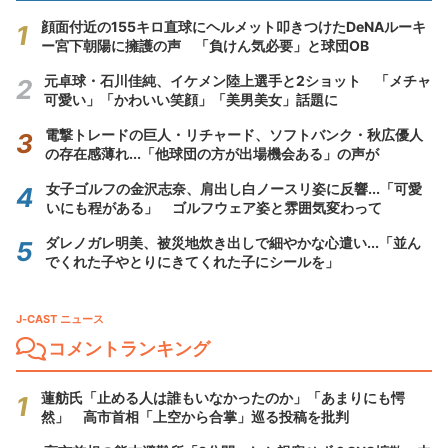
顔面付近の155キロ直球にヘルメット叩きつけたDeNAルーキ
ー宮下朝陽に擁護の声 「負けん気必要」と球団OB
元卓球・石川佳純、イケメン陸上選手と2ショット 「メチャ
可愛い」「かわいい笑顔」「美男美女」話題に
電撃トレードの巨人・リチャード、ソフトバンク・秋広優人
の存在感薄れ...「他球団の方が出場機会ある」の声が
女子ゴルフの金沢志奈、肩出し白ノースリ姿に反響...「可愛
いにも程がある」 ゴルフウェア姿と雰囲気変わって
ダレノガレ明美、被災地炊き出しで細やかな心遣い...「並ん
でくれた子やとりにきてくれた子にシールを」
J-CAST ニュース
コメントランキング
蓮舫氏「止める人は誰もいなかったのか」「あまりにも愕
然」 高市首相「上空から合掌」巡る投稿を批判