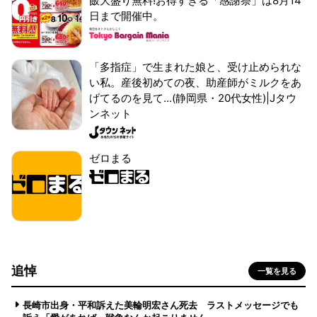
飯大盛り無料!お得すぎる「感謝祭」は8月14
日まで開催中。
「多指症」で生まれた娘と、受け止められな
い私。産後初めての夜、助産師がミルクをあ
げてるのを見て...(静岡県・20代女性)|Jタウ
ンネット
ゼロまる
追悼
一覧を見る
長崎市出身・平和訴えた美輪明宏さん死去 ラストメッセージでも