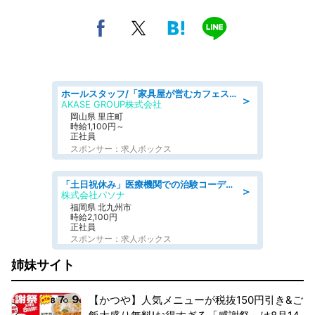
ホールスタッフ/「家具屋が営むカフェスタッフ!」週2日～OK!嬉しいまかない付き/岡山県/浅口郡里庄町
＞
AKASE GROUP株式会社
岡山県 里庄町
時給1,100円～
正社員
スポンサー：求人ボックス
「土日祝休み」医療機関での治験コーディネーターのお仕事/看護師
＞
株式会社パソナ
福岡県 北九州市
時給2,100円
正社員
スポンサー：求人ボックス
姉妹サイト
【かつや】人気メニューが税抜150円引き&ご