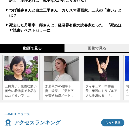
訴え「愛があれば 戦争なんか起こりません」
つげ義春さんと白土三平さん カリスマ漫画家、二人の「違い」と
は？
死去した丹羽宇一郎さんは、経済界有数の読書家だった 『死ぬほ
ど読書』ベストセラーに
動画で見る
画像で見る
三田寛子、優雅な淡い
加藤茶の45歳年下
フィギュア・中井亜
制
黄色の着物姿で上品な
妻・綾菜、「美文字」
美、華麗にトリプルア
う
たたずまいで ...
手書き勉強ノート...
クセル決める 「...
一
J-CAST ニュース
アクセスランキング
もっと見る