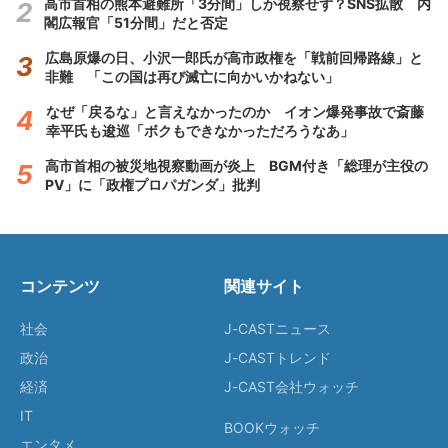
高市首相の熊本避難所「3分間」しか視察せず？SNS拡散 内
閣広報官「51分間」だと否定
広島原爆の日、小沢一郎氏が高市政権を「戦前回帰路線」と
非難 「この国は再び滅亡に向かいかねない」
なぜ「戻るな」と言えなかったのか イオン爆発事故で斎藤
幸平氏も逡巡「ボクもできなかっただろうなあ」
高市首相の被災地視察動画が炎上 BGM付き「総理が主役の
PV」に「政権プロパガンダ」批判
コンテンツ
関連サイト
社会
J-CASTニュース
政治
J-CASTトレンド
経済
J-CAST会社ウォッチ
IT
BOOKウォッチ
エンタメ