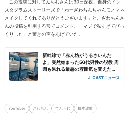
この投稿に対してんちむさんは30日深夜、自身のイン
スタグラムストーリーズで「わーざわちんちゃんモノマネ
メイクしてくれてありがとうございます」と、ざわちんさ
んの投稿を引用する形でコメント。「マジで私すぎてびっ
くりした」と驚きの声をあげていた。
新幹線で「赤ん坊がうるさいんだ
よ」突然始まった50代男性の説教 周
囲も呆れる最悪の雰囲気を変えた
「一喝」
J-CASTニュース
YouTuber
ざわちん
てんちむ
橋本甜歌