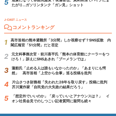
たがり...ガソリンタンク「ガン見」ショット
J-CAST ニュース
コメントランキング
高市首相の熊本避難所「3分間」しか視察せず？SNS拡散 内
閣広報官「51分間」だと否定
元文科事務次官・前川喜平氏「熊本の体育館にクーラーをつ
けろ！」訴えにSNSあきれ「ブーメランでは」
蓮舫氏「止める人は誰もいなかったのか」「あまりにも愕
然」 高市首相「上空から合掌」巡る投稿を批判
片山さつき財務相「失われた28年を取り戻す」投稿に批判
芥川賞作家「自民党の大失政の結果だろう」
「想定外でいいのか」「戻っていいとアナウンスは？」 イ
オン社長会見でのしつこい記者質問に疑問も続々