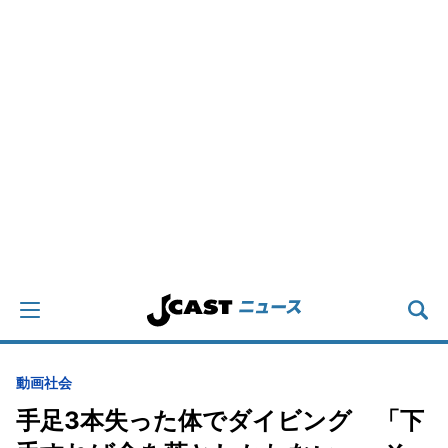
動画
社会
手足3本失った体でダイビング 「下