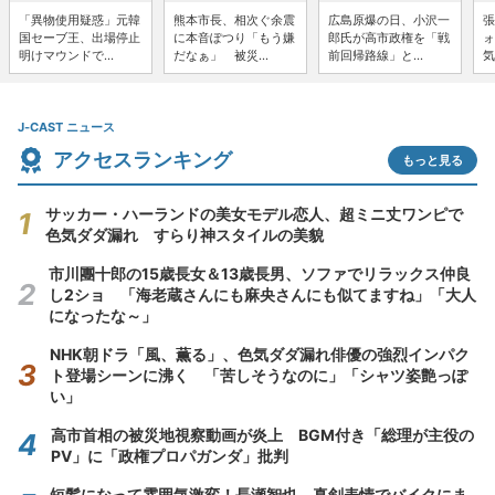
「異物使用疑惑」元韓
熊本市長、相次ぐ余震
広島原爆の日、小沢一
張
国セーブ王、出場停止
に本音ぽつり「もう嫌
郎氏が高市政権を「戦
ォ
明けマウンドで...
だなぁ」 被災...
前回帰路線」と...
気
J-CAST ニュース
アクセスランキング
もっと見る
サッカー・ハーランドの美女モデル恋人、超ミニ丈ワンピで
色気ダダ漏れ すらり神スタイルの美貌
市川團十郎の15歳長女＆13歳長男、ソファでリラックス仲良
し2ショ 「海老蔵さんにも麻央さんにも似てますね」「大人
になったな～」
NHK朝ドラ「風、薫る」、色気ダダ漏れ俳優の強烈インパク
ト登場シーンに沸く 「苦しそうなのに」「シャツ姿艶っぽ
い」
高市首相の被災地視察動画が炎上 BGM付き「総理が主役の
PV」に「政権プロパガンダ」批判
短髪になって雰囲気激変！長瀬智也、真剣表情でバイクにま