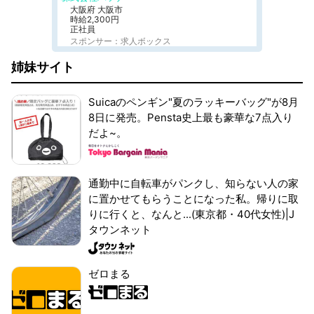
大阪府 大阪市
時給2,300円
正社員
スポンサー：求人ボックス
姉妹サイト
Suicaのペンギン"夏のラッキーバッグ"が8月
8日に発売。Pensta史上最も豪華な7点入り
だよ~。
通勤中に自転車がパンクし、知らない人の家
に置かせてもらうことになった私。帰りに取
りに行くと、なんと...(東京都・40代女性)|J
タウンネット
ゼロまる