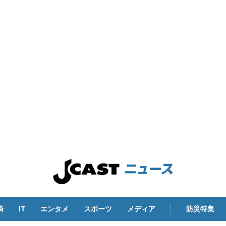
済
IT
エンタメ
スポーツ
メディア
防災特集