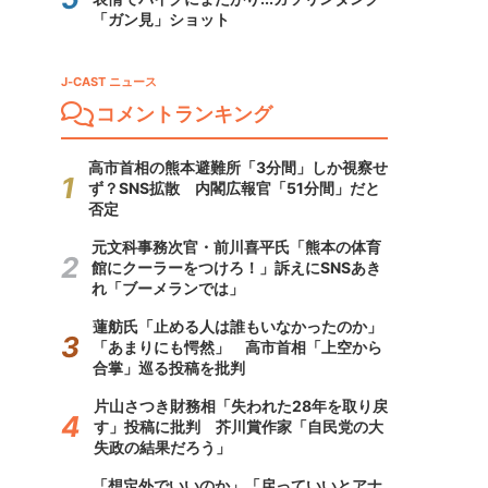
「ガン見」ショット
J-CAST ニュース
コメントランキング
高市首相の熊本避難所「3分間」しか視察せ
ず？SNS拡散 内閣広報官「51分間」だと
否定
元文科事務次官・前川喜平氏「熊本の体育
館にクーラーをつけろ！」訴えにSNSあき
れ「ブーメランでは」
蓮舫氏「止める人は誰もいなかったのか」
「あまりにも愕然」 高市首相「上空から
合掌」巡る投稿を批判
片山さつき財務相「失われた28年を取り戻
す」投稿に批判 芥川賞作家「自民党の大
失政の結果だろう」
「想定外でいいのか」「戻っていいとアナ