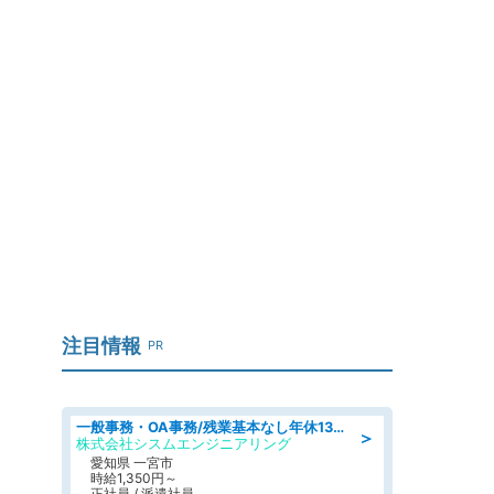
注目情報
PR
一般事務・OA事務/残業基本なし年休130日社保完備の一般・調達事務
＞
株式会社シスムエンジニアリング
愛知県 一宮市
時給1,350円～
正社員 / 派遣社員