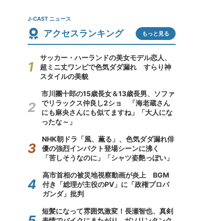
J-CAST ニュース
アクセスランキング
もっと見る
サッカー・ハーランドの美女モデル恋人、
超ミニ丈ワンピで色気ダダ漏れ すらり神
スタイルの美貌
市川團十郎の15歳長女＆13歳長男、ソファ
でリラックス仲良し2ショ 「海老蔵さん
にも麻央さんにも似てますね」「大人にな
ったな～」
NHK朝ドラ「風、薫る」、色気ダダ漏れ俳
優の強烈インパクト登場シーンに沸く
「苦しそうなのに」「シャツ姿艶っぽい」
高市首相の被災地視察動画が炎上 BGM
付き「総理が主役のPV」に「政権プロパ
ガンダ」批判
短髪になって雰囲気激変！長瀬智也、真剣
表情でバイクにまたがり...ガソリンタンク