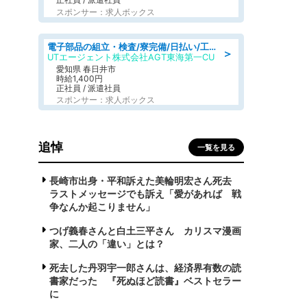
スポンサー：求人ボックス
電子部品の組立・検査/寮完備/日払い/工場・製造
＞
UTエージェント株式会社AGT東海第一CU
愛知県 春日井市
時給1,400円
正社員 / 派遣社員
スポンサー：求人ボックス
追悼
一覧を見る
長崎市出身・平和訴えた美輪明宏さん死去
ラストメッセージでも訴え「愛があれば 戦
争なんか起こりません」
つげ義春さんと白土三平さん カリスマ漫画
家、二人の「違い」とは？
死去した丹羽宇一郎さんは、経済界有数の読
書家だった 『死ぬほど読書』ベストセラー
に