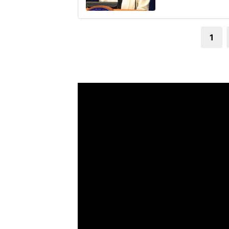
連の報道を巡り、自
いる。平野氏「元の
自民党総裁選期間中
1