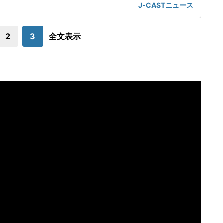
身の見解を示した。この投稿がSNS上で大きな注目を集めて
J-CASTニュース
世界に戻るべき」週刊文春は4月29日付の記事で、25年秋の
に、小泉進次郎衆院議員や林芳正衆院議員を中傷する動画がS
NS上に投稿され、こ
2
3
全文表示