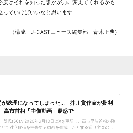
今度はそれを知った誰かが力に変えてくれるかも
巡っていけばいいなと思います。
（構成：J-CASTニュース編集部 青木正典）
が総理になってしまった...」芥川賞作家が批判
高市首相「中傷動画」疑惑で
郎氏(50)が2026年6月10日にXを更新し、高市早苗首相の陣
などで対立候補を中傷する動画を作成したとする週刊文春の一