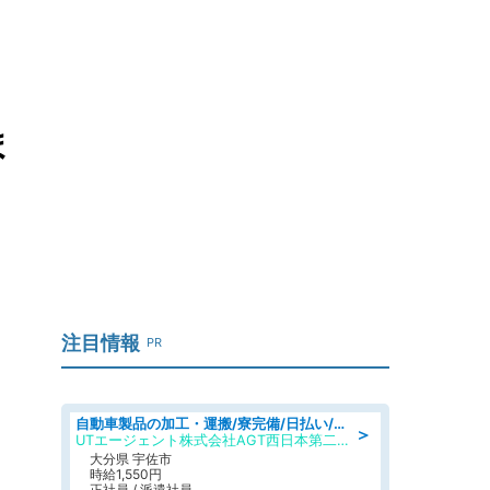
さ
ま
注目情報
PR
自動車製品の加工・運搬/寮完備/日払い/工場・製造
＞
UTエージェント株式会社AGT西日本第二CU
大分県 宇佐市
時給1,550円
正社員 / 派遣社員