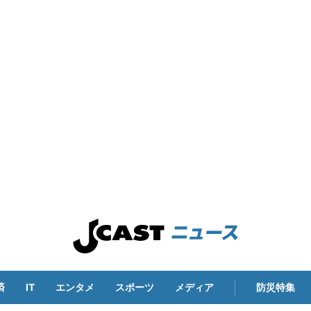
済
IT
エンタメ
スポーツ
メディア
防災特集