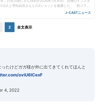
」の北川悠仁さん(49)が2026年7月30日、自身のインスタ
の2人と羽生結弦さんとの3ショットを披露した。「初コラボ
北川さんは、「8月15日放送の『NHK夏の音楽祭うたであえた
J-CASTニュース
フィギュアスケーター・羽生結弦さんとの初コラボレーションが
報告し、スタジオで撮影した羽生さんと岩沢厚治さんとのコラ
ボショットを告知し
2
全文表示
なったけどガガ様が外に出てきてくれてほんと
itter.com/oviU6ICexF
r 4, 2022