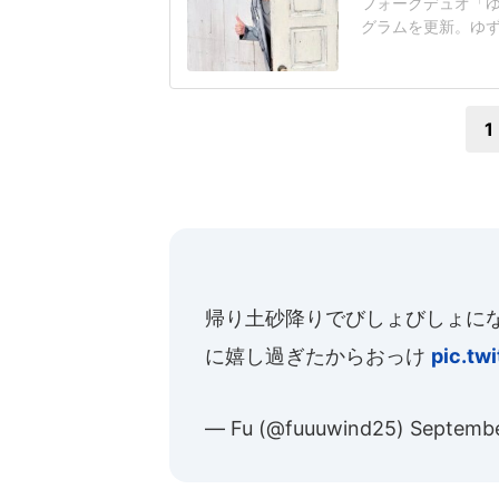
フォークデュオ「ゆず
グラムを更新。ゆず
レーションが実現」
ら2026』にて、
実現しました」と
1
帰り土砂降りでびしょびしょに
に嬉し過ぎたからおっけ
pic.tw
— Fu (@fuuuwind25)
Septembe