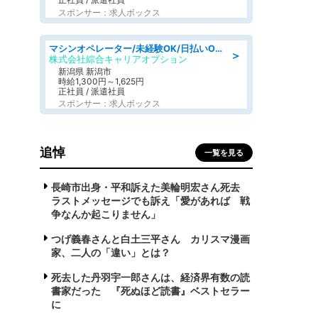
スポンサー：求人ボックス
マシンオペレーター/未経験OK/日払いOK/寮完備/交替制/20・30・40代活躍中
＞
株式会社綜合キャリアオプション
新潟県 新潟市
時給1,300円～1,625円
正社員 / 派遣社員
スポンサー：求人ボックス
追悼
一覧を見る
長崎市出身・平和訴えた美輪明宏さん死去
ラストメッセージでも訴え「愛があれば 戦
争なんか起こりません」
つげ義春さんと白土三平さん カリスマ漫画
家、二人の「違い」とは？
死去した丹羽宇一郎さんは、経済界有数の読
書家だった 『死ぬほど読書』ベストセラー
に