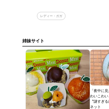
レディー・ガガ
姉妹サイト
「夜中に見
わいこわい
〝謎すぎる顔
ネット