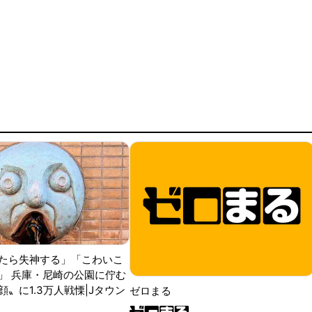
たら失神する」「こわいこ
」 兵庫・尼崎の公園に佇む
〟に1.3万人戦慄|Jタウン
ゼロまる