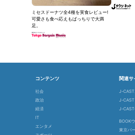
ミセスドーナツ全4種を実食レビュー!
可愛さも食べ応えもばっちりで大満
足。
コンテンツ
関連サ
社会
J-CAS
政治
J-CAS
経済
J-CA
IT
BOOK
エンタメ
東京バ
スポーツ