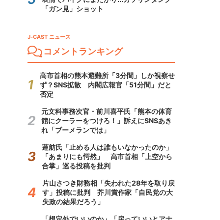
「ガン見」ショット
J-CAST ニュース
コメントランキング
高市首相の熊本避難所「3分間」しか視察せ
ず？SNS拡散 内閣広報官「51分間」だと
否定
元文科事務次官・前川喜平氏「熊本の体育
館にクーラーをつけろ！」訴えにSNSあき
れ「ブーメランでは」
蓮舫氏「止める人は誰もいなかったのか」
「あまりにも愕然」 高市首相「上空から
合掌」巡る投稿を批判
片山さつき財務相「失われた28年を取り戻
す」投稿に批判 芥川賞作家「自民党の大
失政の結果だろう」
「想定外でいいのか」「戻っていいとアナ