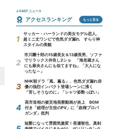
J-CAST ニュース
アクセスランキング
もっと見る
サッカー・ハーランドの美女モデル恋人、
超ミニ丈ワンピで色気ダダ漏れ すらり神
スタイルの美貌
市川團十郎の15歳長女＆13歳長男、ソファ
でリラックス仲良し2ショ 「海老蔵さん
にも麻央さんにも似てますね」「大人にな
ったな～」
NHK朝ドラ「風、薫る」、色気ダダ漏れ俳
優の強烈インパクト登場シーンに沸く
「苦しそうなのに」「シャツ姿艶っぽい」
高市首相の被災地視察動画が炎上 BGM
付き「総理が主役のPV」に「政権プロパ
ガンダ」批判
短髪になって雰囲気激変！長瀬智也、真剣
表情でバイクにまたがり...ガソリンタンク