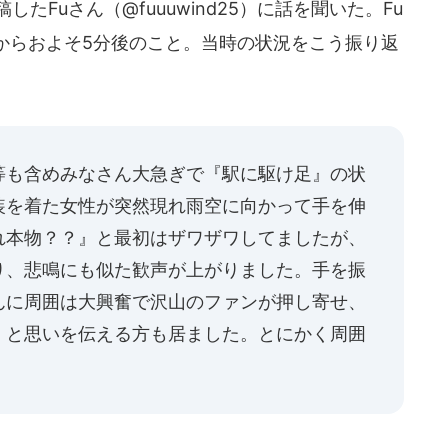
したFuさん（@fuuuwind25）に話を聞いた。Fu
からおよそ5分後のこと。当時の状況をこう振り返
等も含めみなさん大急ぎで『駅に駆け足』の状
装を着た女性が突然現れ雨空に向かって手を伸
れ本物？？』と最初はザワザワしてましたが、
り、悲鳴にも似た歓声が上がりました。手を振
んに周囲は大興奮で沢山のファンが押し寄せ、
』と思いを伝える方も居ました。とにかく周囲