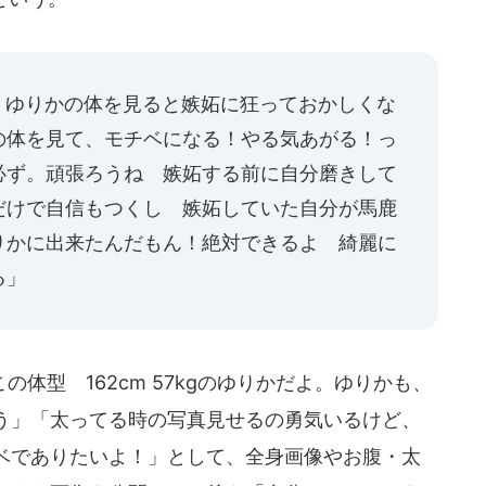
人は、ゆりかの体を見ると嫉妬に狂っておかしくな
の体を見て、モチベになる！やる気あがる！っ
必ず。頑張ろうね 嫉妬する前に自分磨きして
だけで自信もつくし 嫉妬していた自分が馬鹿
りかに出来たんだもん！絶対できるよ 綺麗に
る」
体型 162cm 57kgのゆりかだよ。ゆりかも、
う」「太ってる時の写真見せるの勇気いるけど、
ベでありたいよ！」として、全身画像やお腹・太