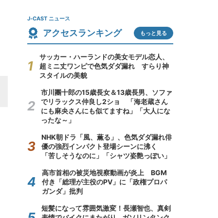
J-CAST ニュース
アクセスランキング
もっと見る
サッカー・ハーランドの美女モデル恋人、
超ミニ丈ワンピで色気ダダ漏れ すらり神
スタイルの美貌
市川團十郎の15歳長女＆13歳長男、ソファ
でリラックス仲良し2ショ 「海老蔵さん
にも麻央さんにも似てますね」「大人にな
ったな～」
NHK朝ドラ「風、薫る」、色気ダダ漏れ俳
優の強烈インパクト登場シーンに沸く
「苦しそうなのに」「シャツ姿艶っぽい」
高市首相の被災地視察動画が炎上 BGM
付き「総理が主役のPV」に「政権プロパ
ガンダ」批判
短髪になって雰囲気激変！長瀬智也、真剣
表情でバイクにまたがり...ガソリンタンク