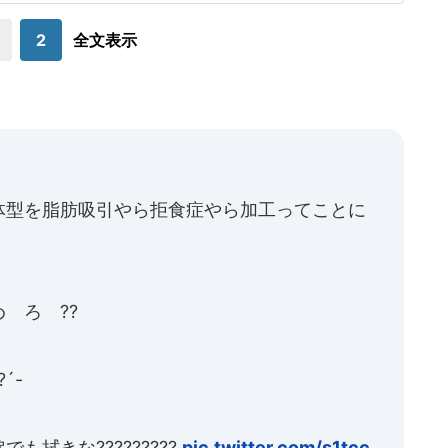
従業員(22)はイオンモール熊本店2階のコスメ店に勤務、地震
の後に一度外に避
2
全文表示
体型を脂肪吸引やら拒食症やら加工ってことに
 ろ ??
´-
拭きな?????????
pic.twitter.com/s1tcc