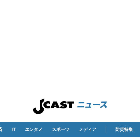
済
IT
エンタメ
スポーツ
メディア
防災特集