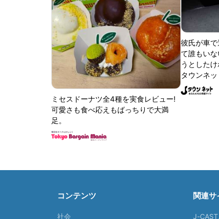
彼氏が車で
て誰もいな
うとしたけれ
タウンネッ
ミセスドーナツ全4種を実食レビュー!
可愛さも食べ応えもばっちりで大満
足。
コンテンツ
関連サ
社会
J-CAS