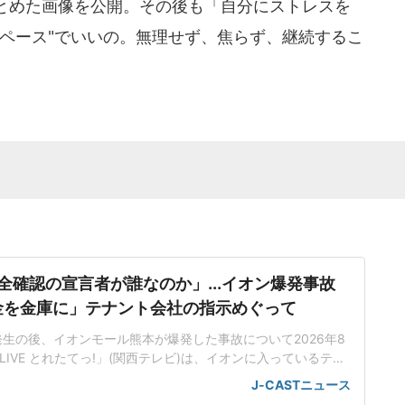
とめた画像を公開。その後も「自分にストレスを
のペース"でいいの。無理せず、焦らず、継続するこ
。
全確認の宣言者が誰なのか」...イオン爆発事故
金を金庫に」テナント会社の指示めぐって
生の後、イオンモール熊本が爆発した事故について2026年8
LIVE とれたてっ!」(関西テレビ)は、イオンに入っているテナ
難した従業員2人に売上金を金庫に入れるように指示したこと
J-CASTニュース
なったことを取り上げた。店内に戻った5分後に爆破が起きた