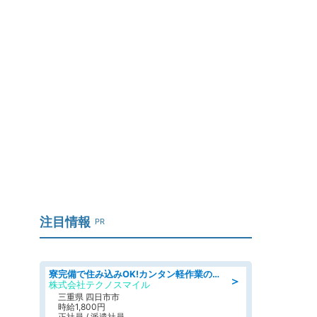
注目情報
PR
寮完備で住み込みOK!カンタン軽作業のお仕事 denso aichi
＞
株式会社テクノスマイル
三重県 四日市市
時給1,800円
正社員 / 派遣社員