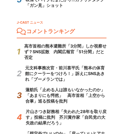
「ガン見」ショット
J-CAST ニュース
コメントランキング
高市首相の熊本避難所「3分間」しか視察せ
ず？SNS拡散 内閣広報官「51分間」だと
否定
元文科事務次官・前川喜平氏「熊本の体育
館にクーラーをつけろ！」訴えにSNSあき
れ「ブーメランでは」
蓮舫氏「止める人は誰もいなかったのか」
「あまりにも愕然」 高市首相「上空から
合掌」巡る投稿を批判
片山さつき財務相「失われた28年を取り戻
す」投稿に批判 芥川賞作家「自民党の大
失政の結果だろう」
「想定外でいいのか」「戻っていいとアナ