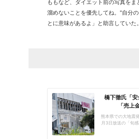
ももなど、ダイエット前の写真をま
溜めないことを優先してね。"自分
とに意味があるよ」と助言していた
橋下徹氏「安
「売上
熊本県での大地震発
月3日放送の「旬感
ント会社の幹部が避
で爆発事故の犠牲に