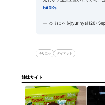
bA0Ks
— ゆりにゃ (@yurinya1128)
Sep
ゆりにゃ
ダイエット
姉妹サイト