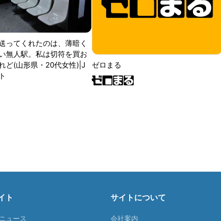
送ってくれたのは、薄暗く
い無人駅。私は切符を買お
ど(山形県・20代女性)|J
ゼロまる
ト
イト
サイトについて
Tニュース
会社案内