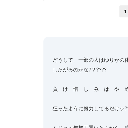
番組は、亡くなった
1
どうして、一部の人はゆりかの
したがるのかな?？????
負 け 惜 し み は や め
狂ったように努力してるだけッ??
んじゃッ無加工置いとくから、涙でも