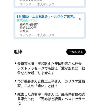
スポンサー：求人ボックス
8月開始/「土日祝休み」ヘルスケア業界の産業保健師/高時給/未経験OK/要資格:保健師、正看護師
＞
株式会社パソナ
福岡県 福岡市
時給2,300円
正社員
スポンサー：求人ボックス
追悼
一覧を見る
長崎市出身・平和訴えた美輪明宏さん死去
ラストメッセージでも訴え「愛があれば 戦
争なんか起こりません」
つげ義春さんと白土三平さん カリスマ漫画
家、二人の「違い」とは？
死去した丹羽宇一郎さんは、経済界有数の読
書家だった 『死ぬほど読書』ベストセラー
に