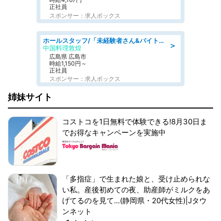
正社員
スポンサー：求人ボックス
ホールスタッフ/「未経験者さん&バイトデビューも大歓迎」残業ほぼなし×1日3時間〜勤務OK!フォロー体制も充実/広島県/広島市南区
＞
中国料理敦煌
広島県 広島市
時給1,150円～
正社員
スポンサー：求人ボックス
姉妹サイト
コストコを1日無料で体験できる!8月30日ま
でお得なキャンペーンを実施中
「多指症」で生まれた娘と、受け止められな
い私。産後初めての夜、助産師がミルクをあ
げてるのを見て...(静岡県・20代女性)|Jタウ
ンネット