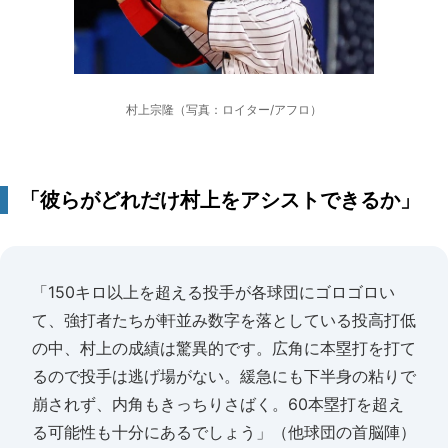
村上宗隆（写真：ロイター/アフロ）
「彼らがどれだけ村上をアシストできるか」
「150キロ以上を超える投手が各球団にゴロゴロい
て、強打者たちが軒並み数字を落としている投高打低
の中、村上の成績は驚異的です。広角に本塁打を打て
るので投手は逃げ場がない。緩急にも下半身の粘りで
崩されず、内角もきっちりさばく。60本塁打を超え
る可能性も十分にあるでしょう」（他球団の首脳陣）