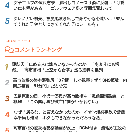
女子ゴルフの金沢志奈、肩出し白ノースリ姿に反響...「可愛
いにも程がある」 ゴルフウェア姿と雰囲気変わって
ダレノガレ明美、被災地炊き出しで細やかな心遣い...「並ん
でくれた子やとりにきてくれた子にシールを」
J-CAST ニュース
コメントランキング
蓮舫氏「止める人は誰もいなかったのか」「あまりにも愕
然」 高市首相「上空から合掌」巡る投稿を批判
高市首相の熊本避難所「3分間」しか視察せず？SNS拡散 内
閣広報官「51分間」だと否定
広島原爆の日、小沢一郎氏が高市政権を「戦前回帰路線」と
非難 「この国は再び滅亡に向かいかねない」
なぜ「戻るな」と言えなかったのか イオン爆発事故で斎藤
幸平氏も逡巡「ボクもできなかっただろうなあ」
高市首相の被災地視察動画が炎上 BGM付き「総理が主役の