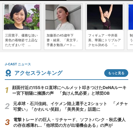
三田寛子、優雅な淡い
加藤茶の45歳年下
フィギュア・中井亜
制
黄色の着物姿で上品な
妻・綾菜、「美文字」
美、華麗にトリプルア
う
たたずまいで ...
手書き勉強ノート...
クセル決める 「...
一
J-CAST ニュース
アクセスランキング
もっと見る
顔面付近の155キロ直球にヘルメット叩きつけたDeNAルーキ
ー宮下朝陽に擁護の声 「負けん気必要」と球団OB
元卓球・石川佳純、イケメン陸上選手と2ショット 「メチャ
可愛い」「かわいい笑顔」「美男美女」話題に
電撃トレードの巨人・リチャード、ソフトバンク・秋広優人
の存在感薄れ...「他球団の方が出場機会ある」の声が