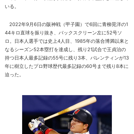
いる。
2022年9月6日の阪神戦（甲子園）で6回に青柳晃洋の1
44キロ直球を振り抜き、バックスクリーン左に52号ソ
ロ。日本人選手では史上4人目、1985年の落合博満以来と
なるシーズン52本塁打を達成し、残り21試合で王貞治の
持つ日本人最多記録の55号に残り3本、バレンティンが13
年に樹立したプロ野球歴代最多記録の60号まで残り8本に
迫った。