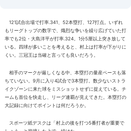
121試合出場で打率.341、52本塁打、127打点。いずれ
もリーグトップの数字で、熾烈な争いを繰り広げていた打
率でも2位・大島洋平が打率.324。1分5厘以上突き放して
いる。四球が多いことを考えると、村上は打率が下がりに
くい。三冠王は当確と言っても良いだろう。
相手のマークが厳しくなる中、本塁打の量産ペースも落
ちていない。9月に入り4試合で3本塁打。数少ないストラ
イクゾーンに来た球をミスショットせずに捉えている。チ
ームも首位を快走し、リーグ連覇が見えてきた。本塁打の
大記録に向けてポイントは何だろうか。
スポーツ紙デスクは「村上の後を打つ5番打者が重要で