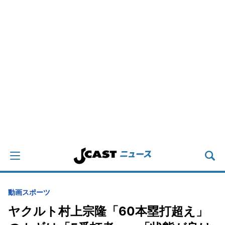
動画
スポーツ
ヤクルト村上宗隆「60本塁打超え」