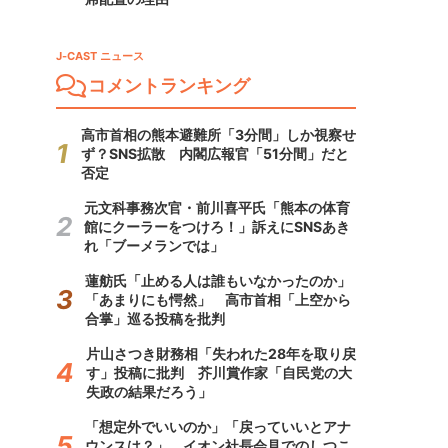
J-CAST ニュース
コメントランキング
高市首相の熊本避難所「3分間」しか視察せ
ず？SNS拡散 内閣広報官「51分間」だと
否定
元文科事務次官・前川喜平氏「熊本の体育
館にクーラーをつけろ！」訴えにSNSあき
れ「ブーメランでは」
蓮舫氏「止める人は誰もいなかったのか」
「あまりにも愕然」 高市首相「上空から
合掌」巡る投稿を批判
片山さつき財務相「失われた28年を取り戻
す」投稿に批判 芥川賞作家「自民党の大
失政の結果だろう」
「想定外でいいのか」「戻っていいとアナ
ウンスは？」 イオン社長会見でのしつこ