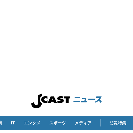
済
IT
エンタメ
スポーツ
メディア
防災特集