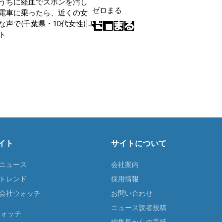
うちに経血でズボンを汚し
ゼロまる
電車に乗ったら、近くの女
声で(千葉県・10代女性)|J
ト
イト
サイトについて
Tニュース
会社案内
Tトレンド
採用情報
ST会社ウォッチ
お問い合わせ
ニュース読者投稿
ウォッチ
編集長からの手紙