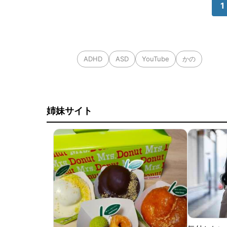
1
ADHD
ASD
YouTube
かの
姉妹サイト