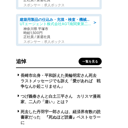
スポンサー：求人ボックス
建築用製品の仕込み・充填・検査・機械操作/寮完備/日払い/工場・製造
＞
UTエージェント株式会社AGT南関東第二CU
神奈川県 平塚市
時給1,500円
正社員 / 派遣社員
スポンサー：求人ボックス
追悼
一覧を見る
長崎市出身・平和訴えた美輪明宏さん死去
ラストメッセージでも訴え「愛があれば 戦
争なんか起こりません」
つげ義春さんと白土三平さん カリスマ漫画
家、二人の「違い」とは？
死去した丹羽宇一郎さんは、経済界有数の読
書家だった 『死ぬほど読書』ベストセラー
に