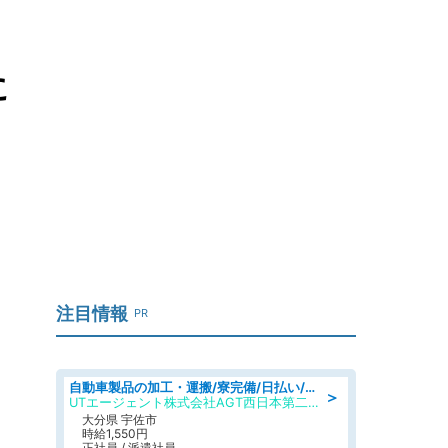
に
注目情報
PR
自動車製品の加工・運搬/寮完備/日払い/工場・製造
＞
UTエージェント株式会社AGT西日本第二CU
大分県 宇佐市
時給1,550円
正社員 / 派遣社員