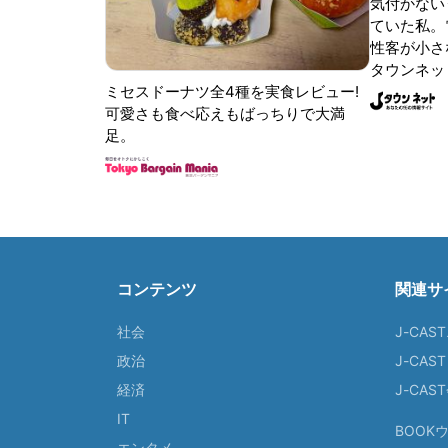
気付かない
ていた私。
性客が小さな
タウンネッ
ミセスドーナツ全4種を実食レビュー!
可愛さも食べ応えもばっちりで大満
足。
コンテンツ
関連サ
社会
J-CAS
政治
J-CAS
経済
J-CA
IT
BOOK
エンタメ