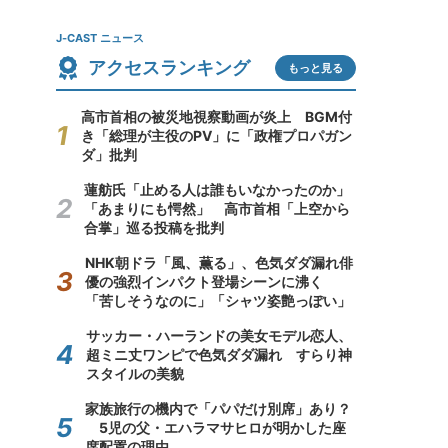
J-CAST ニュース
アクセスランキング
もっと見る
高市首相の被災地視察動画が炎上 BGM付
き「総理が主役のPV」に「政権プロパガン
ダ」批判
蓮舫氏「止める人は誰もいなかったのか」
「あまりにも愕然」 高市首相「上空から
合掌」巡る投稿を批判
NHK朝ドラ「風、薫る」、色気ダダ漏れ俳
優の強烈インパクト登場シーンに沸く
「苦しそうなのに」「シャツ姿艶っぽい」
サッカー・ハーランドの美女モデル恋人、
超ミニ丈ワンピで色気ダダ漏れ すらり神
スタイルの美貌
家族旅行の機内で「パパだけ別席」あり？
5児の父・エハラマサヒロが明かした座
席配置の理由