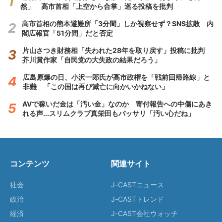
然」 高市首相「上空から合掌」巡る投稿を批判
高市首相の熊本避難所「3分間」しか視察せず？SNS拡散 内
閣広報官「51分間」だと否定
片山さつき財務相「失われた28年を取り戻す」投稿に批判
芥川賞作家「自民党の大失政の結果だろう」
広島原爆の日、小沢一郎氏が高市政権を「戦前回帰路線」と
非難 「この国は再び滅亡に向かいかねない」
AVで稼いだ金は「汚い金」なのか 寄付報告への中傷にあき
れる声...スリムクラブ真栄田もバッサリ「汚い心だね」
コンテンツ
関連サイト
社会
J-CASTニュース
政治
J-CASTトレンド
経済
J-CAST会社ウォッチ