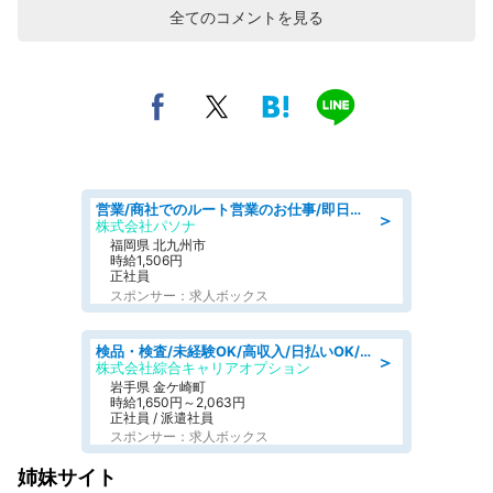
全てのコメントを見る
営業/商社でのルート営業のお仕事/即日勤務可/車通勤可/営業
＞
株式会社パソナ
福岡県 北九州市
時給1,506円
正社員
スポンサー：求人ボックス
検品・検査/未経験OK/高収入/日払いOK/交替制/20・30・40代活躍中
＞
株式会社綜合キャリアオプション
岩手県 金ケ崎町
時給1,650円～2,063円
正社員 / 派遣社員
スポンサー：求人ボックス
姉妹サイト