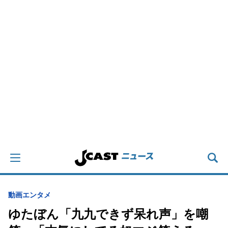
動画
エンタメ
ゆたぼん「九九できず呆れ声」を嘲