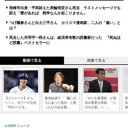
長崎市出身・平和訴えた美輪明宏さん死去 ラストメッセージでも
訴え「愛があれば 戦争なんか起こりません」
つげ義春さんと白土三平さん カリスマ漫画家、二人の「違い」と
は？
死去した丹羽宇一郎さんは、経済界有数の読書家だった 『死ぬほ
ど読書』ベストセラーに
動画で見る
画像で見る
【ドジャース】キム・
新党結成で「「騙し討
「れいわ新選組」が党
登
ヘソン、大リーグ公式
ちにあった気分」と怒
名の変更を発表、「い
女
「PSロースタ...
ったひろゆき妻...
のちの党」へ ...
発
J-CAST ニュース