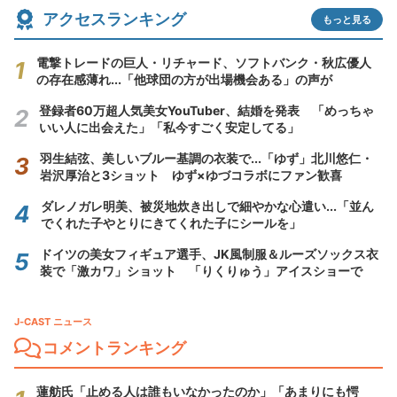
アクセスランキング
もっと見る
電撃トレードの巨人・リチャード、ソフトバンク・秋広優人
の存在感薄れ...「他球団の方が出場機会ある」の声が
登録者60万超人気美女YouTuber、結婚を発表 「めっちゃ
いい人に出会えた」「私今すごく安定してる」
羽生結弦、美しいブルー基調の衣装で...「ゆず」北川悠仁・
岩沢厚治と3ショット ゆず×ゆづコラボにファン歓喜
ダレノガレ明美、被災地炊き出しで細やかな心遣い...「並ん
でくれた子やとりにきてくれた子にシールを」
ドイツの美女フィギュア選手、JK風制服＆ルーズソックス衣
装で「激カワ」ショット 「りくりゅう」アイスショーで
J-CAST ニュース
コメントランキング
蓮舫氏「止める人は誰もいなかったのか」「あまりにも愕