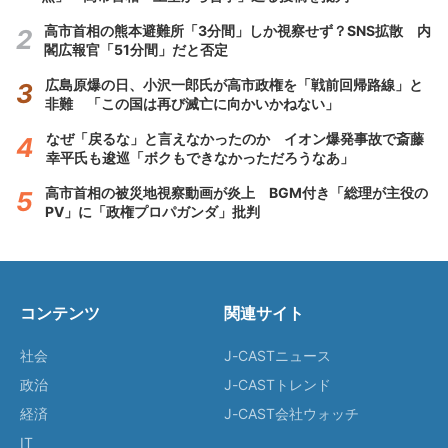
高市首相の熊本避難所「3分間」しか視察せず？SNS拡散 内
閣広報官「51分間」だと否定
広島原爆の日、小沢一郎氏が高市政権を「戦前回帰路線」と
非難 「この国は再び滅亡に向かいかねない」
なぜ「戻るな」と言えなかったのか イオン爆発事故で斎藤
幸平氏も逡巡「ボクもできなかっただろうなあ」
高市首相の被災地視察動画が炎上 BGM付き「総理が主役の
PV」に「政権プロパガンダ」批判
コンテンツ
関連サイト
社会
J-CASTニュース
政治
J-CASTトレンド
経済
J-CAST会社ウォッチ
IT