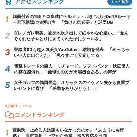
アクセスランキング
もっと見る
顔面付近の155キロ直球にヘルメット叩きつけたDeNAルーキ
ー宮下朝陽に擁護の声 「負けん気必要」と球団OB
ダレノガレ明美、被災地炊き出しで細やかな心遣い...「並ん
でくれた子やとりにきてくれた子にシールを」
登録者60万超人気美女YouTuber、結婚を発表 「めっちゃ
いい人に出会えた」「私今すごく安定してる」
電撃トレードの巨人・リチャード、ソフトバンク・秋広優人
の存在感薄れ...「他球団の方が出場機会ある」の声が
女子ゴルフの鶴岡果恋、オリックスのイケメン夫から貴重プ
レゼントに喜び 「感動をありがとう！！」
J-CAST ニュース
コメントランキング
蓮舫氏「止める人は誰もいなかったのか」「あまりにも愕
然」 高市首相「上空から合掌」巡る投稿を批判