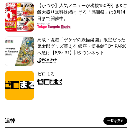
【かつや】人気メニューが税抜150円引き&ご
飯大盛り無料!お得すぎる「感謝祭」は8月14
日まで開催中。
鳥取・境港「ゲゲゲの妖怪楽園」限定だった
鬼太郎グッズ買える 銀座・博品館TOY PARK
へ急げ【8/8~31】|Jタウンネット
ゼロまる
追悼
一覧を見る