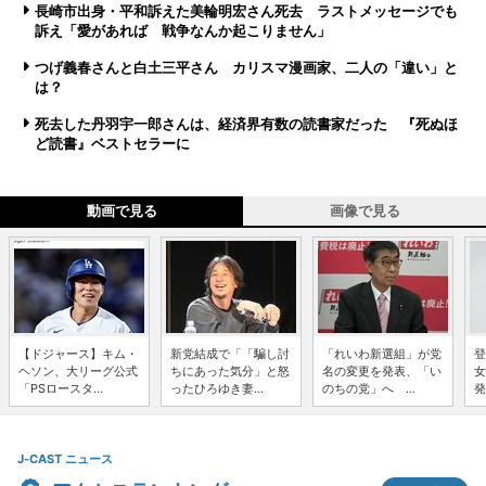
長崎市出身・平和訴えた美輪明宏さん死去 ラストメッセージでも
訴え「愛があれば 戦争なんか起こりません」
つげ義春さんと白土三平さん カリスマ漫画家、二人の「違い」と
は？
死去した丹羽宇一郎さんは、経済界有数の読書家だった 『死ぬほ
ど読書』ベストセラーに
動画で見る
画像で見る
【ドジャース】キム・
新党結成で「「騙し討
「れいわ新選組」が党
登
ヘソン、大リーグ公式
ちにあった気分」と怒
名の変更を発表、「い
女
「PSロースタ...
ったひろゆき妻...
のちの党」へ ...
発
J-CAST ニュース