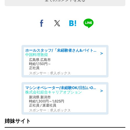
ホールスタッフ/「未経験者さん&バイトデビューも大歓迎」残業ほぼなし×1日3時間〜勤務OK!フォロー体制も充実/広島県/広島市南区
＞
中国料理敦煌
広島県 広島市
時給1,150円～
正社員
スポンサー：求人ボックス
マシンオペレーター/未経験OK/日払いOK/寮完備/交替制/20・30・40代活躍中
＞
株式会社綜合キャリアオプション
新潟県 新潟市
時給1,300円～1,625円
正社員 / 派遣社員
スポンサー：求人ボックス
姉妹サイト