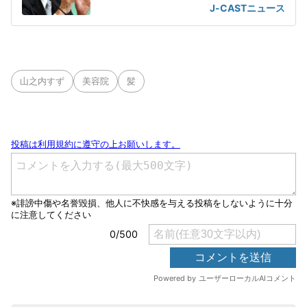
J-CASTニュース
山之内すず
美容院
髪