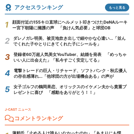
アクセスランキング
もっと見る
顔面付近の155キロ直球にヘルメット叩きつけたDeNAルーキ
ー宮下朝陽に擁護の声 「負けん気必要」と球団OB
ダレノガレ明美、被災地炊き出しで細やかな心遣い...「並ん
でくれた子やとりにきてくれた子にシールを」
登録者60万超人気美女YouTuber、結婚を発表 「めっちゃ
いい人に出会えた」「私今すごく安定してる」
電撃トレードの巨人・リチャード、ソフトバンク・秋広優人
の存在感薄れ...「他球団の方が出場機会ある」の声が
女子ゴルフの鶴岡果恋、オリックスのイケメン夫から貴重プ
レゼントに喜び 「感動をありがとう！！」
J-CAST ニュース
コメントランキング
蓮舫氏「止める人は誰もいなかったのか」「あまりにも愕