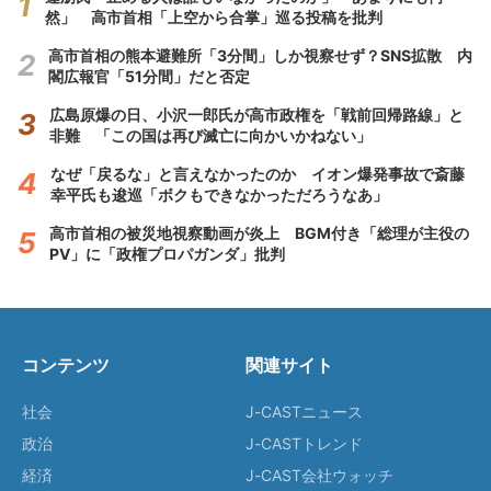
然」 高市首相「上空から合掌」巡る投稿を批判
高市首相の熊本避難所「3分間」しか視察せず？SNS拡散 内
閣広報官「51分間」だと否定
広島原爆の日、小沢一郎氏が高市政権を「戦前回帰路線」と
非難 「この国は再び滅亡に向かいかねない」
なぜ「戻るな」と言えなかったのか イオン爆発事故で斎藤
幸平氏も逡巡「ボクもできなかっただろうなあ」
高市首相の被災地視察動画が炎上 BGM付き「総理が主役の
PV」に「政権プロパガンダ」批判
コンテンツ
関連サイト
社会
J-CASTニュース
政治
J-CASTトレンド
経済
J-CAST会社ウォッチ