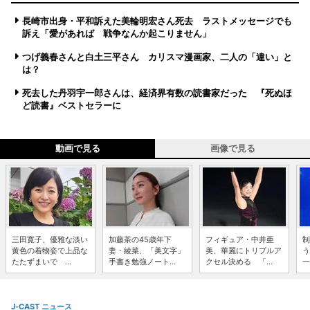
長崎市出身・平和訴えた美輪明宏さん死去 ラストメッセージでも
訴え「愛があれば 戦争なんか起こりません」
つげ義春さんと白土三平さん カリスマ漫画家、二人の「違い」と
は？
死去した丹羽宇一郎さんは、経済界有数の読書家だった 『死ぬほ
ど読書』ベストセラーに
動画で見る
画像で見る
三田寛子、優雅な淡い
加藤茶の45歳年下
フィギュア・中井亜
制
黄色の着物姿で上品な
妻・綾菜、「美文字」
美、華麗にトリプルア
う
たたずまいで ...
手書き勉強ノート...
クセル決める 「...
一
J-CAST ニュース