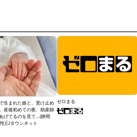
ゼロまる
で生まれた娘と、受け止め
。産後初めての夜、助産師
げてるのを見て...(静岡
性)|Jタウンネット