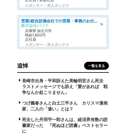
スポンサー：求人ボックス
営業/総合設備会社での営業・事務のお仕事/即日勤務可/車通勤可/営業/営業事務
＞
株式会社パソナ
兵庫県 加古川市
時給1,800円
正社員
スポンサー：求人ボックス
追悼
一覧を見る
長崎市出身・平和訴えた美輪明宏さん死去
ラストメッセージでも訴え「愛があれば 戦
争なんか起こりません」
つげ義春さんと白土三平さん カリスマ漫画
家、二人の「違い」とは？
死去した丹羽宇一郎さんは、経済界有数の読
書家だった 『死ぬほど読書』ベストセラー
に