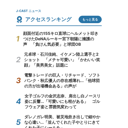
J-CAST ニュース
アクセスランキング
もっと見る
顔面付近の155キロ直球にヘルメット叩き
つけたDeNAルーキー宮下朝陽に擁護の
声 「負けん気必要」と球団OB
元卓球・石川佳純、イケメン陸上選手と2
ショット 「メチャ可愛い」「かわいい笑
顔」「美男美女」話題に
電撃トレードの巨人・リチャード、ソフト
バンク・秋広優人の存在感薄れ...「他球団
の方が出場機会ある」の声が
女子ゴルフの金沢志奈、肩出し白ノースリ
姿に反響...「可愛いにも程がある」 ゴル
フウェア姿と雰囲気変わって
ダレノガレ明美、被災地炊き出しで細やか
な心遣い...「並んでくれた子やとりにきて
くれた子にシールを」