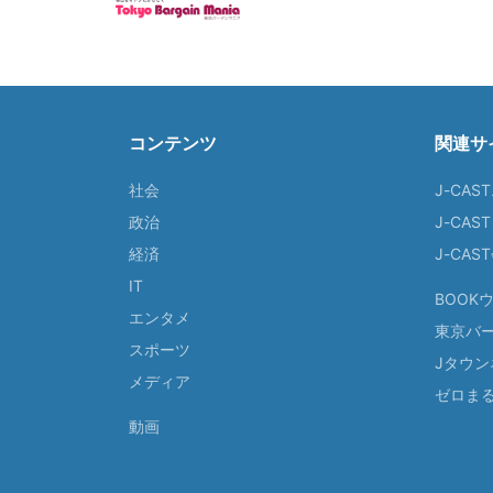
コンテンツ
関連サ
社会
J-CAS
政治
J-CAS
経済
J-CA
IT
BOOK
エンタメ
東京バ
スポーツ
Jタウン
メディア
ゼロま
動画