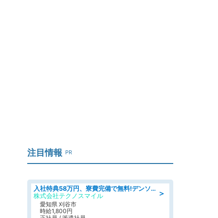
言
注目情報
PR
入社特典58万円、寮費完備で無料!デンソーで働こう!自動車工場で小型部品の検査業務 denso aichi
＞
株式会社テクノスマイル
愛知県 刈谷市
時給1,800円
正社員 / 派遣社員