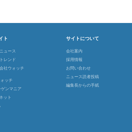
イト
サイトについて
Tニュース
会社案内
Tトレンド
採用情報
ST会社ウォッチ
お問い合わせ
ニュース読者投稿
ウォッチ
編集長からの手紙
ーゲンマニア
ネット
る