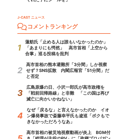
J-CAST ニュース
コメントランキング
蓮舫氏「止める人は誰もいなかったのか」
「あまりにも愕然」 高市首相「上空から
合掌」巡る投稿を批判
高市首相の熊本避難所「3分間」しか視察
せず？SNS拡散 内閣広報官「51分間」だ
と否定
広島原爆の日、小沢一郎氏が高市政権を
「戦前回帰路線」と非難 「この国は再び
滅亡に向かいかねない」
なぜ「戻るな」と言えなかったのか イオ
ン爆発事故で斎藤幸平氏も逡巡「ボクもで
きなかっただろうなあ」
高市首相の被災地視察動画が炎上 BGM付
き「総理が主役のPV」に「政権プロパガン