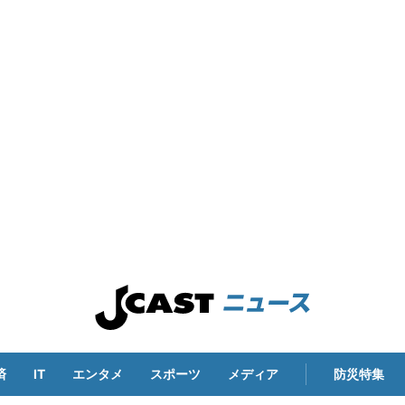
済
IT
エンタメ
スポーツ
メディア
防災特集