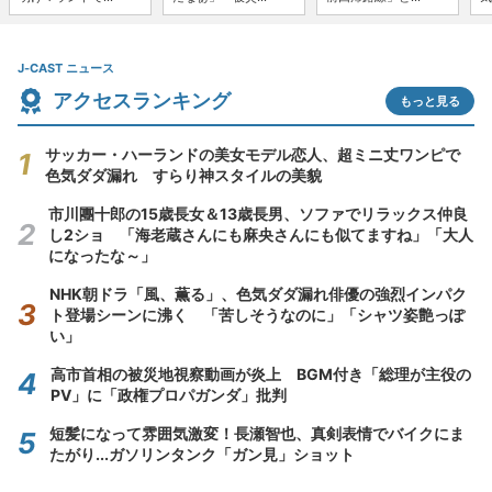
J-CAST ニュース
アクセスランキング
もっと見る
サッカー・ハーランドの美女モデル恋人、超ミニ丈ワンピで
色気ダダ漏れ すらり神スタイルの美貌
市川團十郎の15歳長女＆13歳長男、ソファでリラックス仲良
し2ショ 「海老蔵さんにも麻央さんにも似てますね」「大人
になったな～」
NHK朝ドラ「風、薫る」、色気ダダ漏れ俳優の強烈インパク
ト登場シーンに沸く 「苦しそうなのに」「シャツ姿艶っぽ
い」
高市首相の被災地視察動画が炎上 BGM付き「総理が主役の
PV」に「政権プロパガンダ」批判
短髪になって雰囲気激変！長瀬智也、真剣表情でバイクにま
たがり...ガソリンタンク「ガン見」ショット