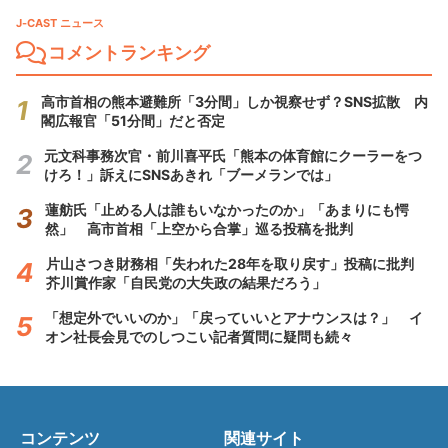
J-CAST ニュース
コメントランキング
高市首相の熊本避難所「3分間」しか視察せず？SNS拡散 内
閣広報官「51分間」だと否定
元文科事務次官・前川喜平氏「熊本の体育館にクーラーをつ
けろ！」訴えにSNSあきれ「ブーメランでは」
蓮舫氏「止める人は誰もいなかったのか」「あまりにも愕
然」 高市首相「上空から合掌」巡る投稿を批判
片山さつき財務相「失われた28年を取り戻す」投稿に批判
芥川賞作家「自民党の大失政の結果だろう」
「想定外でいいのか」「戻っていいとアナウンスは？」 イ
オン社長会見でのしつこい記者質問に疑問も続々
コンテンツ
関連サイト