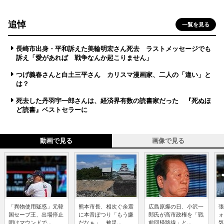
追悼
一覧を見る
長崎市出身・平和訴えた美輪明宏さん死去 ラストメッセージでも
訴え「愛があれば 戦争なんか起こりません」
つげ義春さんと白土三平さん カリスマ漫画家、二人の「違い」と
は？
死去した丹羽宇一郎さんは、経済界有数の読書家だった 『死ぬほ
ど読書』ベストセラーに
動画で見る
画像で見る
「異物使用疑惑」元韓
熊本市長、相次ぐ余震
広島原爆の日、小沢一
張
国セーブ王、出場停止
に本音ぽつり「もう嫌
郎氏が高市政権を「戦
ォ
明けマウンドで...
だなぁ」 被災...
前回帰路線」と...
気