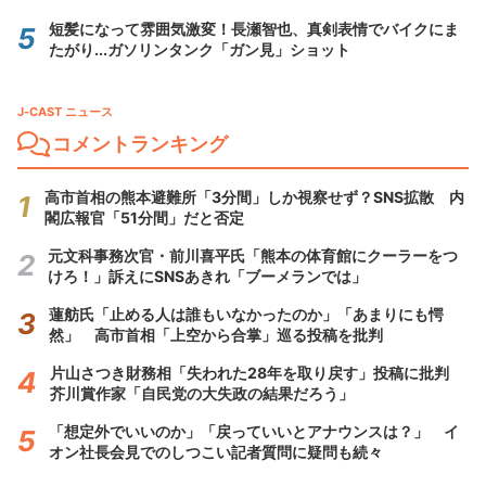
短髪になって雰囲気激変！長瀬智也、真剣表情でバイクにま
たがり...ガソリンタンク「ガン見」ショット
J-CAST ニュース
コメントランキング
高市首相の熊本避難所「3分間」しか視察せず？SNS拡散 内
閣広報官「51分間」だと否定
元文科事務次官・前川喜平氏「熊本の体育館にクーラーをつ
けろ！」訴えにSNSあきれ「ブーメランでは」
蓮舫氏「止める人は誰もいなかったのか」「あまりにも愕
然」 高市首相「上空から合掌」巡る投稿を批判
片山さつき財務相「失われた28年を取り戻す」投稿に批判
芥川賞作家「自民党の大失政の結果だろう」
「想定外でいいのか」「戻っていいとアナウンスは？」 イ
オン社長会見でのしつこい記者質問に疑問も続々