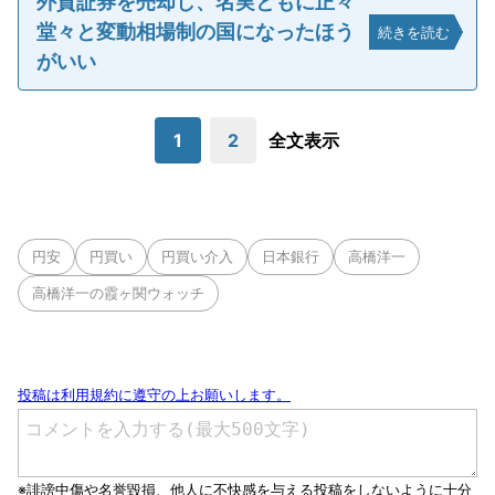
外貨証券を売却し、名実ともに正々
堂々と変動相場制の国になったほう
続きを読む
がいい
1
2
全文表示
円安
円買い
円買い介入
日本銀行
高橋洋一
高橋洋一の霞ヶ関ウォッチ