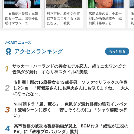
「異物使用疑惑」元韓
熊本市長、相次ぐ余震
広島原爆の日、小沢一
張
国セーブ王、出場停止
に本音ぽつり「もう嫌
郎氏が高市政権を「戦
ォ
明けマウンドで...
だなぁ」 被災...
前回帰路線」と...
気
J-CAST ニュース
アクセスランキング
もっと見る
サッカー・ハーランドの美女モデル恋人、超ミニ丈ワンピで
色気ダダ漏れ すらり神スタイルの美貌
市川團十郎の15歳長女＆13歳長男、ソファでリラックス仲良
し2ショ 「海老蔵さんにも麻央さんにも似てますね」「大人
になったな～」
NHK朝ドラ「風、薫る」、色気ダダ漏れ俳優の強烈インパク
ト登場シーンに沸く 「苦しそうなのに」「シャツ姿艶っぽ
い」
高市首相の被災地視察動画が炎上 BGM付き「総理が主役の
PV」に「政権プロパガンダ」批判