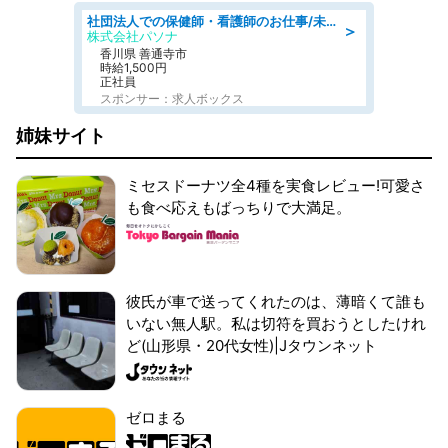
社団法人での保健師・看護師のお仕事/未経験OK/要資格:普通免許、保健師、正看護師
＞
株式会社パソナ
香川県 善通寺市
時給1,500円
正社員
スポンサー：求人ボックス
姉妹サイト
ミセスドーナツ全4種を実食レビュー!可愛さ
も食べ応えもばっちりで大満足。
彼氏が車で送ってくれたのは、薄暗くて誰も
いない無人駅。私は切符を買おうとしたけれ
ど(山形県・20代女性)|Jタウンネット
ゼロまる