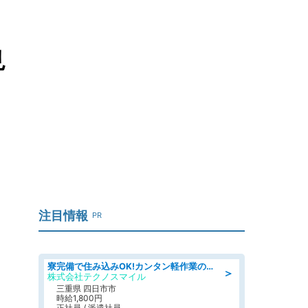
見
注目情報
PR
寮完備で住み込みOK!カンタン軽作業のお仕事 denso aichi
＞
株式会社テクノスマイル
三重県 四日市市
時給1,800円
正社員 / 派遣社員