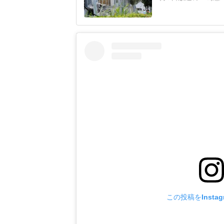
ント会社の幹部が避
で爆発事故の犠牲に
番組は、亡くなった
の後に一度外に避
この投稿をInsta