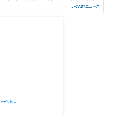
難した従業員2人に売上金を金庫に入れるように指示したこと
J-CASTニュース
なったことを取り上げた。店内に戻った5分後に爆破が起きた
従業員(22)はイオンモール熊本店2階のコスメ店に勤務、地震
gramで見る