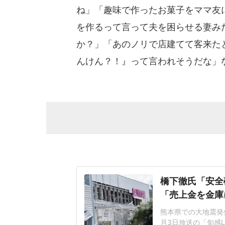
ね」「趣味で作ったお菓子をママ友
を作るって言って夫を困らせる妻みた
か？」「あのノリで店建てて客来た
んけん？！』って言われそうだな」
橋下徹氏「安全
「売上金を金庫
熊本県での大地震発
月3日放送の「旬感L