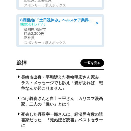
スポンサー：求人ボックス
8月開始/「土日祝休み」ヘルスケア業界の産業保健師/高時給/未経験OK/要資格:保健師、正看護師
＞
株式会社パソナ
福岡県 福岡市
時給2,300円
正社員
スポンサー：求人ボックス
追悼
一覧を見る
長崎市出身・平和訴えた美輪明宏さん死去
ラストメッセージでも訴え「愛があれば 戦
争なんか起こりません」
つげ義春さんと白土三平さん カリスマ漫画
家、二人の「違い」とは？
死去した丹羽宇一郎さんは、経済界有数の読
書家だった 『死ぬほど読書』ベストセラー
に