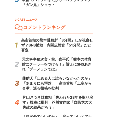
「ガン見」ショット
J-CAST ニュース
コメントランキング
高市首相の熊本避難所「3分間」しか視察せ
ず？SNS拡散 内閣広報官「51分間」だと
否定
元文科事務次官・前川喜平氏「熊本の体育
館にクーラーをつけろ！」訴えにSNSあき
れ「ブーメランでは」
蓮舫氏「止める人は誰もいなかったのか」
「あまりにも愕然」 高市首相「上空から
合掌」巡る投稿を批判
片山さつき財務相「失われた28年を取り戻
す」投稿に批判 芥川賞作家「自民党の大
失政の結果だろう」
「想定外でいいのか」「戻っていいとアナ