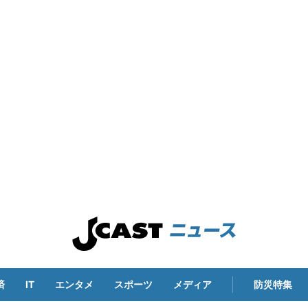
済
IT
エンタメ
スポーツ
メディア
防災特集