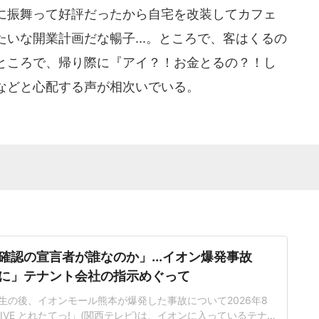
に振舞って好評だったから自宅を改装してカフェ
いな開業計画だな暢子...。ところで、客はくるの
ところで、帰り際に『アイ？！お金とるの？！し
などと心配する声が相次いでいる。
確認の宣言者が誰なのか」...イオン爆発事故
に」テナント会社の指示めぐって
生の後、イオンモール熊本が爆発した事故について2026年8
IVE とれたてっ!」(関西テレビ)は、イオンに入っているテナ