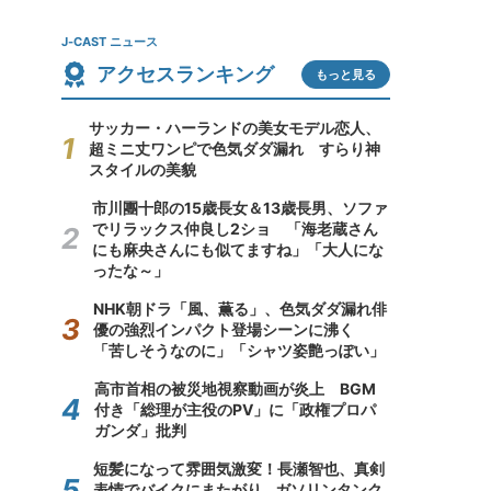
J-CAST ニュース
アクセスランキング
もっと見る
サッカー・ハーランドの美女モデル恋人、
超ミニ丈ワンピで色気ダダ漏れ すらり神
スタイルの美貌
市川團十郎の15歳長女＆13歳長男、ソファ
でリラックス仲良し2ショ 「海老蔵さん
にも麻央さんにも似てますね」「大人にな
ったな～」
NHK朝ドラ「風、薫る」、色気ダダ漏れ俳
優の強烈インパクト登場シーンに沸く
「苦しそうなのに」「シャツ姿艶っぽい」
高市首相の被災地視察動画が炎上 BGM
付き「総理が主役のPV」に「政権プロパ
ガンダ」批判
短髪になって雰囲気激変！長瀬智也、真剣
表情でバイクにまたがり...ガソリンタンク