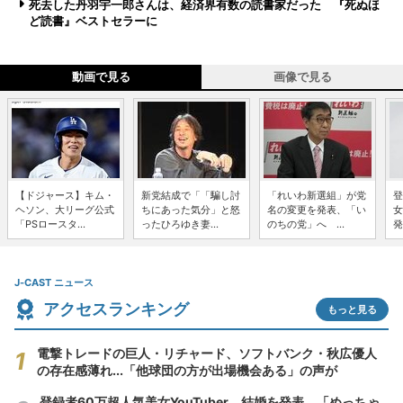
死去した丹羽宇一郎さんは、経済界有数の読書家だった 『死ぬほ
ど読書』ベストセラーに
動画で見る
画像で見る
【ドジャース】キム・
新党結成で「「騙し討
「れいわ新選組」が党
登
ヘソン、大リーグ公式
ちにあった気分」と怒
名の変更を発表、「い
女
「PSロースタ...
ったひろゆき妻...
のちの党」へ ...
発
J-CAST ニュース
アクセスランキング
もっと見る
電撃トレードの巨人・リチャード、ソフトバンク・秋広優人
の存在感薄れ...「他球団の方が出場機会ある」の声が
登録者60万超人気美女YouTuber、結婚を発表 「めっちゃ