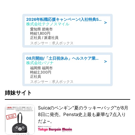
2026年転職応援キャンペーン!入社特典58万円/デンソーで働こう!自動車工場で小型部品の検査業務 denso aichi
＞
株式会社テクノスマイル
愛知県 碧南市
時給1,800円
正社員 / 派遣社員
スポンサー：求人ボックス
08月開始/「土日祝休み」ヘルスケア業界の産業保健師/高時給/未経験OK/要資格:保健師、正看護師
＞
株式会社パソナ
福岡県 福岡市
時給2,300円
正社員
スポンサー：求人ボックス
姉妹サイト
Suicaのペンギン"夏のラッキーバッグ"が8月
8日に発売。Pensta史上最も豪華な7点入り
だよ~。