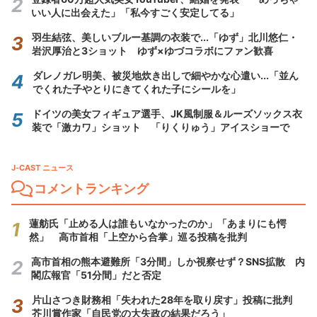
いい人に出会えた」「私今すごく安定してる」
羽生結弦、美しいブルー基調の衣装で...「ゆず」北川悠仁・
岩沢厚治と3ショット ゆず×ゆづコラボにファン歓喜
ダレノガレ明美、被災地炊き出しで細やかな心遣い...「並ん
でくれた子やとりにきてくれた子にシールを」
ドイツの美女フィギュア選手、JK風制服＆ルーズソックス衣
装で「激カワ」ショット 「りくりゅう」アイスショーで
J-CAST ニュース
コメントランキング
蓮舫氏「止める人は誰もいなかったのか」「あまりにも愕
然」 高市首相「上空から合掌」巡る投稿を批判
高市首相の熊本避難所「3分間」しか視察せず？SNS拡散 内
閣広報官「51分間」だと否定
片山さつき財務相「失われた28年を取り戻す」投稿に批判
芥川賞作家「自民党の大失政の結果だろう」