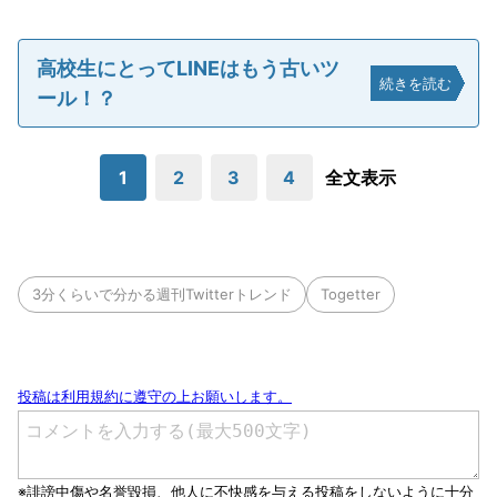
高校生にとってLINEはもう古いツ
続きを読む
ール！？
1
2
3
4
全文表示
3分くらいで分かる週刊Twitterトレンド
Togetter