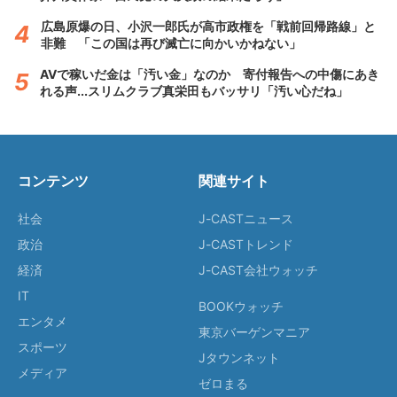
広島原爆の日、小沢一郎氏が高市政権を「戦前回帰路線」と
非難 「この国は再び滅亡に向かいかねない」
AVで稼いだ金は「汚い金」なのか 寄付報告への中傷にあき
れる声...スリムクラブ真栄田もバッサリ「汚い心だね」
コンテンツ
関連サイト
社会
J-CASTニュース
政治
J-CASTトレンド
経済
J-CAST会社ウォッチ
IT
BOOKウォッチ
エンタメ
東京バーゲンマニア
スポーツ
Jタウンネット
メディア
ゼロまる