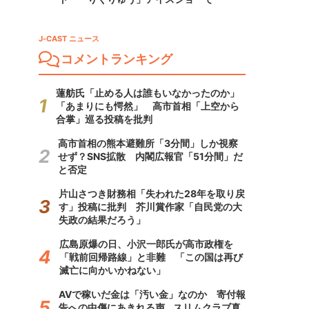
J-CAST ニュース
コメントランキング
蓮舫氏「止める人は誰もいなかったのか」
「あまりにも愕然」 高市首相「上空から
合掌」巡る投稿を批判
高市首相の熊本避難所「3分間」しか視察
せず？SNS拡散 内閣広報官「51分間」だ
と否定
片山さつき財務相「失われた28年を取り戻
す」投稿に批判 芥川賞作家「自民党の大
失政の結果だろう」
広島原爆の日、小沢一郎氏が高市政権を
「戦前回帰路線」と非難 「この国は再び
滅亡に向かいかねない」
AVで稼いだ金は「汚い金」なのか 寄付報
告への中傷にあきれる声...スリムクラブ真