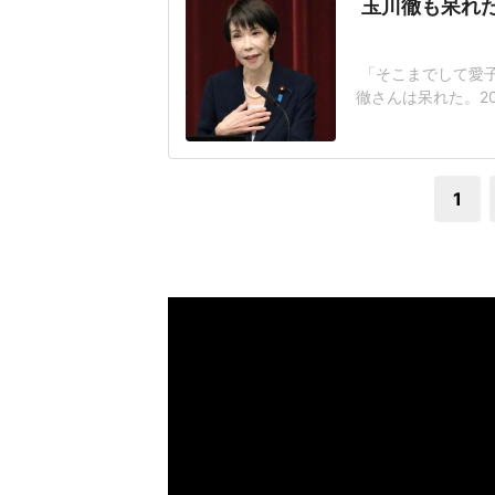
玉川徹も呆れた
「そこまでして愛
徹さんは呆れた。2
が閣議決定した皇
なく、国民の総意
後ろ盾になった形
1