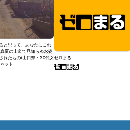
ると思って、あなたにこれ
 真夏の山道で見知らぬお婆
されたもの(山口県・30代女
ゼロまる
ンネット