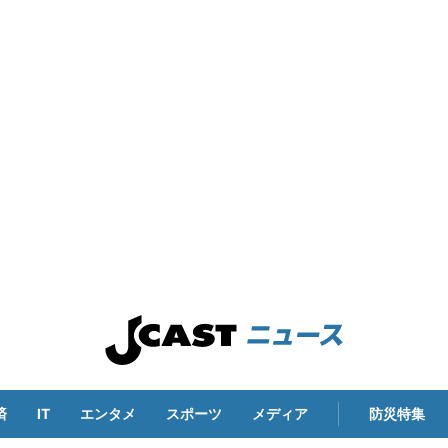
済
IT
エンタメ
スポーツ
メディア
防災特集