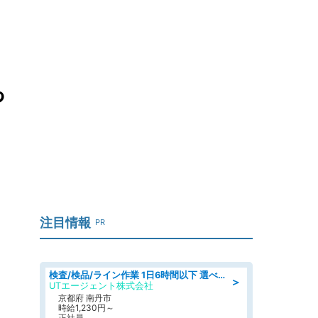
」
っ
注目情報
PR
検査/検品/ライン作業 1日6時間以下 選べる勤務時間 土日祝休 明るい髪色OK
＞
UTエージェント株式会社
京都府 南丹市
時給1,230円～
正社員