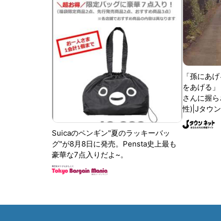
「孫にあげ
をあげる」
さんに握ら
性)|Jタウ
Suicaのペンギン"夏のラッキーバッ
グ"が8月8日に発売。Pensta史上最も
豪華な7点入りだよ~。