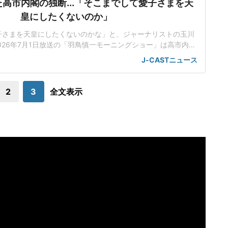
高市内閣の独断...「そこまでして愛子さまを天
皇にしたくないのか」
子さまを天皇にしたくないのかな」と、ジャーナリストの玉川
026年7月1日放送の「羽鳥慎一モーニングショー」は高市内閣
室典範改正案について、立法府の総意に基づいていないだけで
J-CASTニュース
にも沿っていないんじゃないかと取り上げた。「将来、他国が
で、別の天皇を立てますみたいなことを言われちゃう可能性
も」改正案は、皇族が旧宮家の男子を養
2
3
全文表示