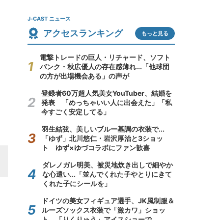
J-CAST ニュース
アクセスランキング
もっと見る
電撃トレードの巨人・リチャード、ソフト
バンク・秋広優人の存在感薄れ...「他球団
の方が出場機会ある」の声が
登録者60万超人気美女YouTuber、結婚を
発表 「めっちゃいい人に出会えた」「私
今すごく安定してる」
羽生結弦、美しいブルー基調の衣装で...
「ゆず」北川悠仁・岩沢厚治と3ショッ
ト ゆず×ゆづコラボにファン歓喜
ダレノガレ明美、被災地炊き出しで細やか
な心遣い...「並んでくれた子やとりにきて
くれた子にシールを」
ドイツの美女フィギュア選手、JK風制服＆
ルーズソックス衣装で「激カワ」ショッ
ト 「りくりゅう」アイスショーで