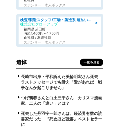
スポンサー：求人ボックス
検査/製造スタッフ/工場・製造系 週払いOK 土日休み プラスチック製品組立 チェック
＞
株式会社グローアップ
福岡県 苅田町
時給1,400円～1,750円
正社員 / 派遣社員
スポンサー：求人ボックス
追悼
一覧を見る
長崎市出身・平和訴えた美輪明宏さん死去
ラストメッセージでも訴え「愛があれば 戦
争なんか起こりません」
つげ義春さんと白土三平さん カリスマ漫画
家、二人の「違い」とは？
死去した丹羽宇一郎さんは、経済界有数の読
書家だった 『死ぬほど読書』ベストセラー
に