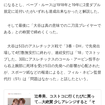
になるとし、ベーブ・ルースは1918年と19年に2度ダブル
規定に近付いたがいずれも達成出来なかったと解説した。
そして最後に「大谷は真の意味での二刀流プレイヤーで
ある」との称賛で締めくくった。
大谷は5日のアスレチックス戦で「3番・DH」で先発出
場して4打数無安打に終わり、連続安打は「18」でストッ
プした。3回にアスレチックスのコール・アービン投手か
ら右上腕部に死球を受け5日の先発への影響が心配された
が、スポーツ紙などの報道によると、フィル・ネビン監督
代行（51）は「問題はなかった」と話したという。
辻希美、コストコに行くたびに買っ
て...大絶賛 少しアレンジすると「そ