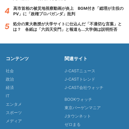
高市首相の被災地視察動画が炎上 BGM付き「総理が主役の
PV」に「政権プロパガンダ」批判
処分の東大教授が大学サイトに仕込んだ「不適切な言葉」と
は？ 各紙は「六四天安門」と報道も...大学側は説明拒否
コンテンツ
関連サイト
社会
J-CASTニュース
政治
J-CASTトレンド
経済
J-CAST会社ウォッチ
IT
BOOKウォッチ
エンタメ
東京バーゲンマニア
スポーツ
Jタウンネット
メディア
ゼロまる