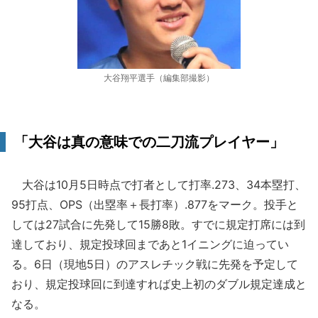
大谷翔平選手（編集部撮影）
「大谷は真の意味での二刀流プレイヤー」
大谷は10月5日時点で打者として打率.273、34本塁打、
95打点、OPS（出塁率＋長打率）.877をマーク。投手と
しては27試合に先発して15勝8敗。すでに規定打席には到
達しており、規定投球回まであと1イニングに迫ってい
る。6日（現地5日）のアスレチック戦に先発を予定して
おり、規定投球回に到達すれば史上初のダブル規定達成と
なる。