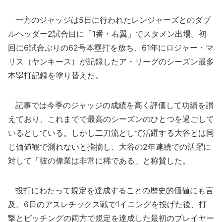
一方のジャッジは5日に行われたレンジャーズとのダブ
ルヘッダー2試合目に「1番・右翼」でスタメン出場。初
回に6試合ぶりの62号本塁打を放ち、61年にロジャー・マ
リス（ヤンキース）が記録したア・リーグのシーズン最多
本塁打記録を塗り替えた。
記事では今季のジャッジの成績を高く評価して功績を讃
えており、これまでで最高のシーズンのひとつを過ごして
いるとしている。しかし二刀流として活躍する大谷とは同
じ価値観で測れないと指摘し、大谷の2年連続での活躍に
対して「彼の偉業は非常に稀である」と称賛した。
投打にわたって規定を達成することの歴史的価値にも言
及。6日のアスレチックス戦で1イニングを投げた後、打
撃とピッチングの両方で規定を達成した最初のプレイヤー