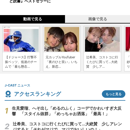
ど読書』ベストセラーに
動画で見る
画像で見る
【ドジャース】打撃不
元カップルYouTuber
辻希美、コストコに行
「
振ベッツ、低迷のチー
「夜のひと笑い」いち
くたびに買って...大絶
紗
ムで「最も懸念...
え、新恋...
賛 少しア...
リ
J-CAST ニュース
アクセスランキング
もっと見る
生見愛瑠、へそ出し「めるのふく」コーデでかわいすぎ大反
響 「スタイル抜群」「めっちゃお洒落」「最高！」
辻希美、コストコに行くたびに買って...大絶賛 少しアレン
ジすると「それがマジで、マジでおいしいの！」