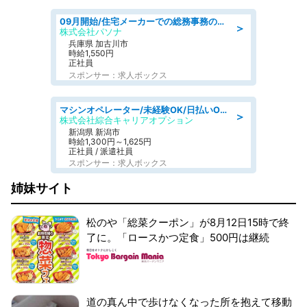
09月開始/住宅メーカーでの総務事務のお仕事/駅近/車通勤可/一般事務/人事労務
＞
株式会社パソナ
兵庫県 加古川市
時給1,550円
正社員
スポンサー：求人ボックス
マシンオペレーター/未経験OK/日払いOK/寮完備/交替制/20・30・40代活躍中
＞
株式会社綜合キャリアオプション
新潟県 新潟市
時給1,300円～1,625円
正社員 / 派遣社員
スポンサー：求人ボックス
姉妹サイト
松のや「総菜クーポン」が8月12日15時で終
了に。「ロースかつ定食」500円は継続
道の真ん中で歩けなくなった所を抱えて移動