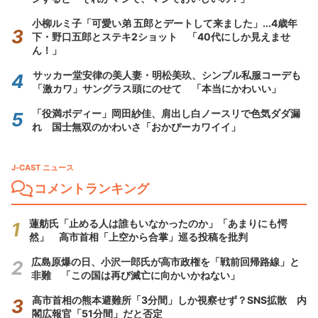
小柳ルミ子「可愛い弟 五郎とデートして来ました」...4歳年
下・野口五郎とステキ2ショット 「40代にしか見えませ
ん！」
サッカー堂安律の美人妻・明松美玖、シンプル私服コーデも
「激カワ」サングラス頭にのせて 「本当にかわいい」
「役満ボディー」岡田紗佳、肩出し白ノースリで色気ダダ漏
れ 国士無双のかわいさ「おかぴーカワイイ」
J-CAST ニュース
コメントランキング
蓮舫氏「止める人は誰もいなかったのか」「あまりにも愕
然」 高市首相「上空から合掌」巡る投稿を批判
広島原爆の日、小沢一郎氏が高市政権を「戦前回帰路線」と
非難 「この国は再び滅亡に向かいかねない」
高市首相の熊本避難所「3分間」しか視察せず？SNS拡散 内
閣広報官「51分間」だと否定