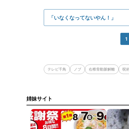
「いなくなってないやん！」
1
テレビ千鳥
ノブ
右椎骨動脈解離
呪
姉妹サイト