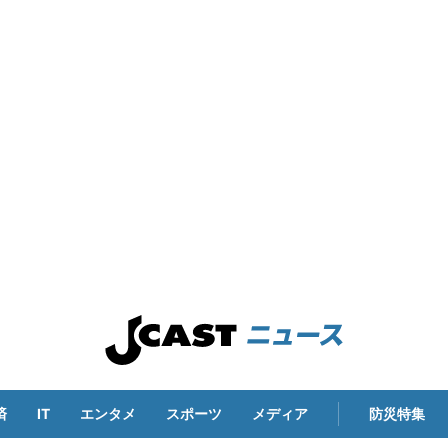
済
IT
エンタメ
スポーツ
メディア
防災特集