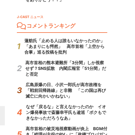
J-CAST ニュース
コメントランキング
蓮舫氏「止める人は誰もいなかったのか」
「あまりにも愕然」 高市首相「上空から
合掌」巡る投稿を批判
高市首相の熊本避難所「3分間」しか視察
せず？SNS拡散 内閣広報官「51分間」だ
と否定
広島原爆の日、小沢一郎氏が高市政権を
「戦前回帰路線」と非難 「この国は再び
滅亡に向かいかねない」
なぜ「戻るな」と言えなかったのか イオ
ン爆発事故で斎藤幸平氏も逡巡「ボクもで
きなかっただろうなあ」
高市首相の被災地視察動画が炎上 BGM付
き「総理が主役のPV」に「政権プロパガン