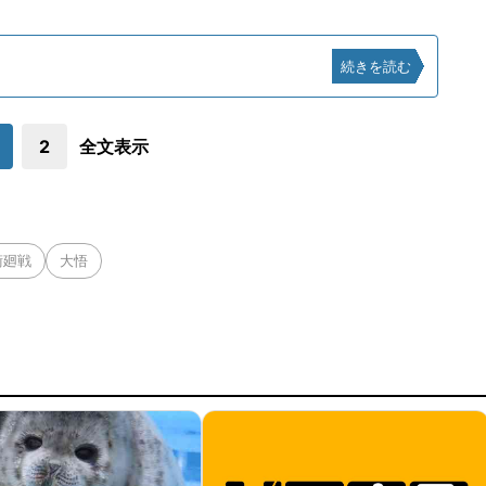
続きを読む
2
全文表示
術廻戦
大悟