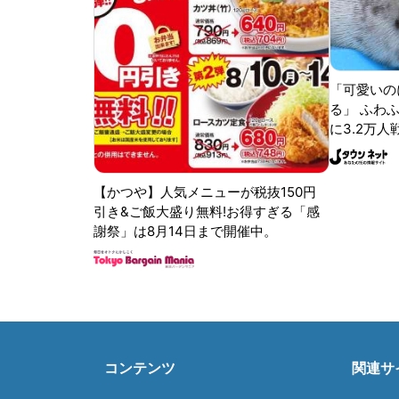
「可愛いの
る」 ふわ
に3.2万人
【かつや】人気メニューが税抜150円
引き&ご飯大盛り無料!お得すぎる「感
謝祭」は8月14日まで開催中。
コンテンツ
関連サ