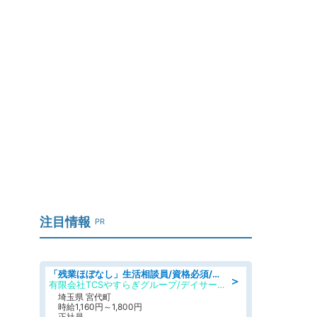
注目情報
PR
「残業ほぼなし」生活相談員/資格必須/正職員/日勤のみ/デイサービス
＞
有限会社TCSやすらぎグループ/デイサービスやすらぎ
埼玉県 宮代町
時給1,160円～1,800円
正社員