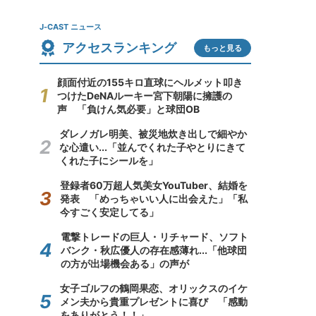
J-CAST ニュース
アクセスランキング
もっと見る
顔面付近の155キロ直球にヘルメット叩き
つけたDeNAルーキー宮下朝陽に擁護の
声 「負けん気必要」と球団OB
ダレノガレ明美、被災地炊き出しで細やか
な心遣い...「並んでくれた子やとりにきて
くれた子にシールを」
登録者60万超人気美女YouTuber、結婚を
発表 「めっちゃいい人に出会えた」「私
今すごく安定してる」
電撃トレードの巨人・リチャード、ソフト
バンク・秋広優人の存在感薄れ...「他球団
の方が出場機会ある」の声が
女子ゴルフの鶴岡果恋、オリックスのイケ
メン夫から貴重プレゼントに喜び 「感動
をありがとう！！」