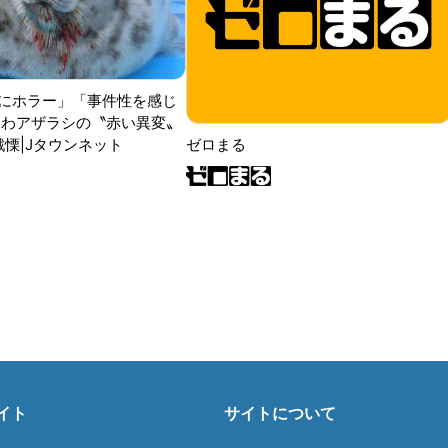
にホラー」「事件性を感じ
ふわアザラシの〝赤い異変〟
戦慄|Jタウンネット
ゼロまる
イト
サイトについて