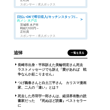
スポンサー：求人ボックス
日払いOKで即日収入/キッチンスタッフ/「原付免許必須」デリバリー業務など、自己成長可能な幅広い仕事に挑戦!髪型自由&ピアス・ネイルOK/茨城県/水戸市
＞
肉メシ 水戸店
茨城県 水戸市
時給1,100円～
正社員
スポンサー：求人ボックス
追悼
一覧を見る
長崎市出身・平和訴えた美輪明宏さん死去
ラストメッセージでも訴え「愛があれば 戦
争なんか起こりません」
つげ義春さんと白土三平さん カリスマ漫画
家、二人の「違い」とは？
死去した丹羽宇一郎さんは、経済界有数の読
書家だった 『死ぬほど読書』ベストセラー
に