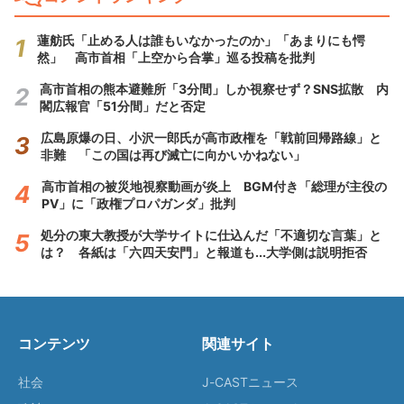
蓮舫氏「止める人は誰もいなかったのか」「あまりにも愕
然」 高市首相「上空から合掌」巡る投稿を批判
高市首相の熊本避難所「3分間」しか視察せず？SNS拡散 内
閣広報官「51分間」だと否定
広島原爆の日、小沢一郎氏が高市政権を「戦前回帰路線」と
非難 「この国は再び滅亡に向かいかねない」
高市首相の被災地視察動画が炎上 BGM付き「総理が主役の
PV」に「政権プロパガンダ」批判
処分の東大教授が大学サイトに仕込んだ「不適切な言葉」と
は？ 各紙は「六四天安門」と報道も...大学側は説明拒否
コンテンツ
関連サイト
社会
J-CASTニュース