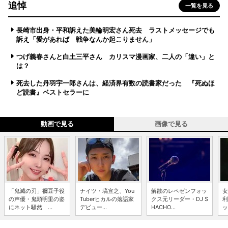
追悼
一覧を見る
長崎市出身・平和訴えた美輪明宏さん死去 ラストメッセージでも
訴え「愛があれば 戦争なんか起こりません」
つげ義春さんと白土三平さん カリスマ漫画家、二人の「違い」と
は？
死去した丹羽宇一郎さんは、経済界有数の読書家だった 『死ぬほ
ど読書』ベストセラーに
動画で見る
画像で見る
「鬼滅の刃」禰豆子役
ナイツ・塙宣之、You
解散のレペゼンフォッ
女
の声優・鬼頭明里の姿
Tuberヒカルの落語家
クス元リーダー・DJ S
利
にネット騒然 ...
デビュー...
HACHO...
ッ