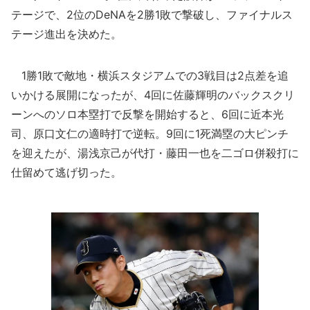
テージで、2位のDeNAを2勝1敗で撃破し、ファイナルス
テージ進出を決めた。
1勝1敗で敵地・横浜スタジアムでの3戦目は2点差を追
いかける展開になったが、4回に佐藤輝明のバックスクリ
ーンへのソロ本塁打で反撃を開始すると、6回に近本光
司、原口文仁の適時打で逆転。9回に1死満塁の大ピンチ
を迎えたが、湯浅京己が代打・藤田一也を二ゴロ併殺打に
仕留めて逃げ切った。