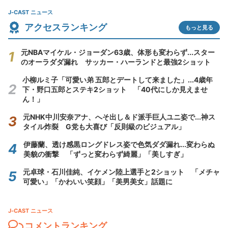
J-CAST ニュース
アクセスランキング
もっと見る
元NBAマイケル・ジョーダン63歳、体形も変わらず...スター
のオーラダダ漏れ サッカー・ハーランドと最強2ショット
小柳ルミ子「可愛い弟 五郎とデートして来ました」...4歳年
下・野口五郎とステキ2ショット 「40代にしか見えませ
ん！」
元NHK中川安奈アナ、へそ出し＆ド派手巨人ユニ姿で...神ス
タイル炸裂 G党も大喜び「反則級のビジュアル」
伊藤蘭、透け感黒ロングドレス姿で色気ダダ漏れ...変わらぬ
美貌の衝撃 「ずっと変わらず綺麗」「美しすぎ」
元卓球・石川佳純、イケメン陸上選手と2ショット 「メチャ
可愛い」「かわいい笑顔」「美男美女」話題に
J-CAST ニュース
コメントランキング