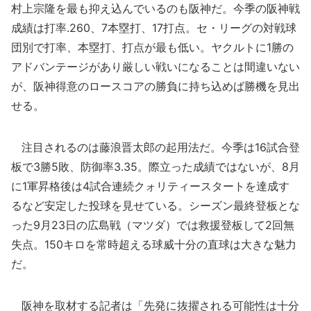
村上宗隆を最も抑え込んでいるのも阪神だ。今季の阪神戦
成績は打率.260、7本塁打、17打点。セ・リーグの対戦球
団別で打率、本塁打、打点が最も低い。ヤクルトに1勝の
アドバンテージがあり厳しい戦いになることは間違いない
が、阪神得意のロースコアの勝負に持ち込めば勝機を見出
せる。
注目されるのは藤浪晋太郎の起用法だ。今季は16試合登
板で3勝5敗、防御率3.35。際立った成績ではないが、8月
に1軍昇格後は4試合連続クォリティースタートを達成す
るなど安定した投球を見せている。シーズン最終登板とな
った9月23日の広島戦（マツダ）では救援登板して2回無
失点。150キロを常時超える球威十分の直球は大きな魅力
だ。
阪神を取材する記者は「先発に抜擢される可能性は十分