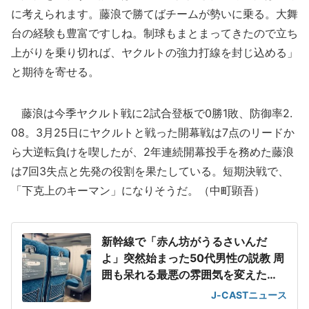
に考えられます。藤浪で勝てばチームが勢いに乗る。大舞
台の経験も豊富ですしね。制球もまとまってきたので立ち
上がりを乗り切れば、ヤクルトの強力打線を封じ込める」
と期待を寄せる。
藤浪は今季ヤクルト戦に2試合登板で0勝1敗、防御率2.
08。3月25日にヤクルトと戦った開幕戦は7点のリードか
ら大逆転負けを喫したが、2年連続開幕投手を務めた藤浪
は7回3失点と先発の役割を果たしている。短期決戦で、
「下克上のキーマン」になりそうだ。（中町顕吾）
新幹線で「赤ん坊がうるさいんだ
よ」突然始まった50代男性の説教 周
囲も呆れる最悪の雰囲気を変えた
「一喝」
J-CASTニュース