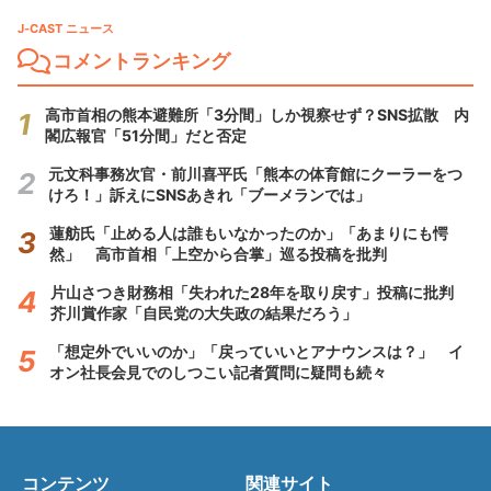
J-CAST ニュース
コメントランキング
高市首相の熊本避難所「3分間」しか視察せず？SNS拡散 内
閣広報官「51分間」だと否定
元文科事務次官・前川喜平氏「熊本の体育館にクーラーをつ
けろ！」訴えにSNSあきれ「ブーメランでは」
蓮舫氏「止める人は誰もいなかったのか」「あまりにも愕
然」 高市首相「上空から合掌」巡る投稿を批判
片山さつき財務相「失われた28年を取り戻す」投稿に批判
芥川賞作家「自民党の大失政の結果だろう」
「想定外でいいのか」「戻っていいとアナウンスは？」 イ
オン社長会見でのしつこい記者質問に疑問も続々
コンテンツ
関連サイト