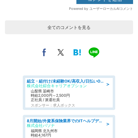
全てのコメントを見る
組立・組付け/未経験OK/高収入/日払いOK/寮費無料/日勤
＞
株式会社綜合キャリアオプション
山梨県 韮崎市
時給2,000円～2,500円
正社員 / 派遣社員
スポンサー：求人ボックス
8月開始/外資系保険業界でのITヘルプデスク業務/駅近/即日勤務可/ヘルプデスク
＞
株式会社パソナ
福岡県 北九州市
時給4,167円