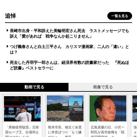
追悼
一覧を見る
長崎市出身・平和訴えた美輪明宏さん死去 ラストメッセージでも
訴え「愛があれば 戦争なんか起こりません」
つげ義春さんと白土三平さん カリスマ漫画家、二人の「違い」と
は？
死去した丹羽宇一郎さんは、経済界有数の読書家だった 『死ぬほ
ど読書』ベストセラーに
動画で見る
画像で見る
「異物使用疑惑」元韓
熊本市長、相次ぐ余震
広島原爆の日、小沢一
張
国セーブ王、出場停止
に本音ぽつり「もう嫌
郎氏が高市政権を「戦
ォ