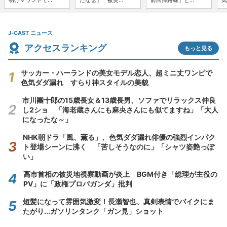
明けマウンドで...
だなぁ」 被災...
前回帰路線」と...
気
J-CAST ニュース
アクセスランキング
もっと見る
サッカー・ハーランドの美女モデル恋人、超ミニ丈ワンピで
色気ダダ漏れ すらり神スタイルの美貌
市川團十郎の15歳長女＆13歳長男、ソファでリラックス仲良
し2ショ 「海老蔵さんにも麻央さんにも似てますね」「大人
になったな～」
NHK朝ドラ「風、薫る」、色気ダダ漏れ俳優の強烈インパク
ト登場シーンに沸く 「苦しそうなのに」「シャツ姿艶っぽ
い」
高市首相の被災地視察動画が炎上 BGM付き「総理が主役の
PV」に「政権プロパガンダ」批判
短髪になって雰囲気激変！長瀬智也、真剣表情でバイクにま
たがり...ガソリンタンク「ガン見」ショット