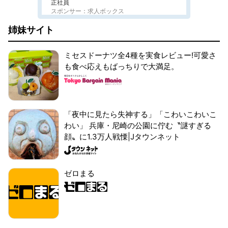
正社員
スポンサー：求人ボックス
姉妹サイト
ミセスドーナツ全4種を実食レビュー!可愛さ
も食べ応えもばっちりで大満足。
「夜中に見たら失神する」「こわいこわいこ
わい」 兵庫・尼崎の公園に佇む〝謎すぎる
顔〟に1.3万人戦慄|Jタウンネット
ゼロまる