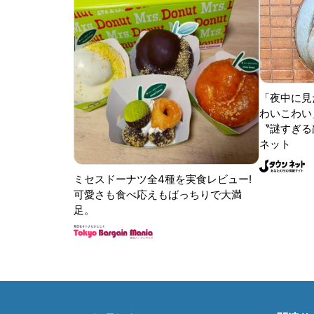
「夜中に見
わいこわい
〝謎すぎる顔
ネット
ミセスドーナツ全4種を実食レビュー!
可愛さも食べ応えもばっちりで大満
足。