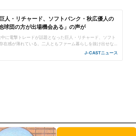
巨人・リチャード、ソフトバンク・秋広優人の
.「他球団の方が出場機会ある」の声が
ン途中に電撃トレードが話題となった巨人・リチャード、ソフト
存在感が薄れている。二人ともファーム暮らしを抜け出せな
トバンク在籍時にウエスタン・リーグで5年連続本塁打王に輝
J-CASTニュース
れ、秋広優人、大江竜聖と2対1のトレードで25年5月に巨人に
督の期待は大きく、77試合出場で打率.211、11本塁打、39