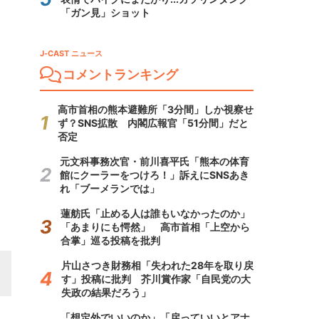
「ガン見」ショット
J-CAST ニュース
コメントランキング
高市首相の熊本避難所「3分間」しか視察せ
ず？SNS拡散 内閣広報官「51分間」だと
否定
元文科事務次官・前川喜平氏「熊本の体育
館にクーラーをつけろ！」訴えにSNSあき
れ「ブーメランでは」
蓮舫氏「止める人は誰もいなかったのか」
「あまりにも愕然」 高市首相「上空から
合掌」巡る投稿を批判
片山さつき財務相「失われた28年を取り戻
す」投稿に批判 芥川賞作家「自民党の大
失政の結果だろう」
「想定外でいいのか」「戻っていいとアナ