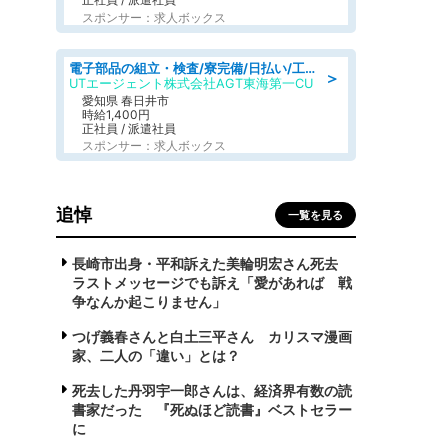
スポンサー：求人ボックス
電子部品の組立・検査/寮完備/日払い/工場・製造
＞
UTエージェント株式会社AGT東海第一CU
愛知県 春日井市
時給1,400円
正社員 / 派遣社員
スポンサー：求人ボックス
追悼
一覧を見る
長崎市出身・平和訴えた美輪明宏さん死去
ラストメッセージでも訴え「愛があれば 戦
争なんか起こりません」
つげ義春さんと白土三平さん カリスマ漫画
家、二人の「違い」とは？
死去した丹羽宇一郎さんは、経済界有数の読
書家だった 『死ぬほど読書』ベストセラー
に