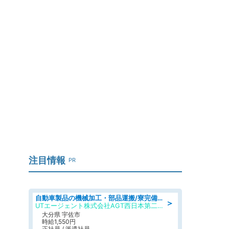
注目情報
PR
自動車製品の機械加工・部品運搬/寮完備/日払い/工場・製造
＞
UTエージェント株式会社AGT西日本第二CU
大分県 宇佐市
時給1,550円
正社員 / 派遣社員