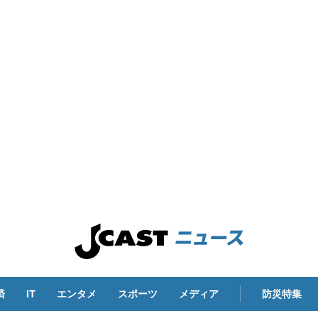
済
IT
エンタメ
スポーツ
メディア
防災特集