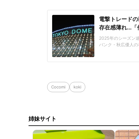
電撃トレードの
存在感薄れ..
2025年のシーズ
バンク・秋広優人の
いリチャードはソフ
いた長打力を評価さ
移籍。阿部慎之助前監
打点をマークした。
Cocomi
koki
姉妹サイト