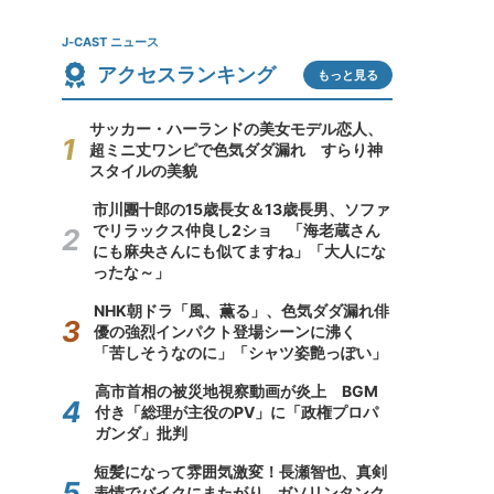
J-CAST ニュース
アクセスランキング
もっと見る
サッカー・ハーランドの美女モデル恋人、
超ミニ丈ワンピで色気ダダ漏れ すらり神
スタイルの美貌
市川團十郎の15歳長女＆13歳長男、ソファ
でリラックス仲良し2ショ 「海老蔵さん
にも麻央さんにも似てますね」「大人にな
ったな～」
NHK朝ドラ「風、薫る」、色気ダダ漏れ俳
優の強烈インパクト登場シーンに沸く
「苦しそうなのに」「シャツ姿艶っぽい」
高市首相の被災地視察動画が炎上 BGM
付き「総理が主役のPV」に「政権プロパ
ガンダ」批判
短髪になって雰囲気激変！長瀬智也、真剣
表情でバイクにまたがり...ガソリンタンク