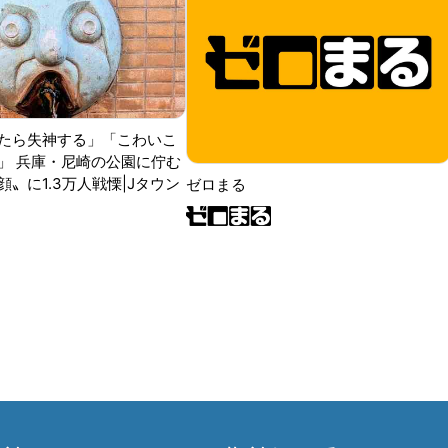
たら失神する」「こわいこ
」 兵庫・尼崎の公園に佇む
〟に1.3万人戦慄|Jタウン
ゼロまる