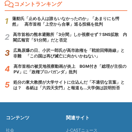
コメントランキング
蓮舫氏「止める人は誰もいなかったのか」「あまりにも愕
然」 高市首相「上空から合掌」巡る投稿を批判
高市首相の熊本避難所「3分間」しか視察せず？SNS拡散 内
閣広報官「51分間」だと否定
広島原爆の日、小沢一郎氏が高市政権を「戦前回帰路線」と
非難 「この国は再び滅亡に向かいかねない」
高市首相の被災地視察動画が炎上 BGM付き「総理が主役の
PV」に「政権プロパガンダ」批判
処分の東大教授が大学サイトに仕込んだ「不適切な言葉」と
は？ 各紙は「六四天安門」と報道も...大学側は説明拒否
コンテンツ
関連サイト
社会
J-CASTニュース