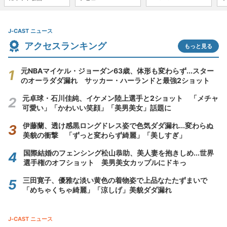
J-CAST ニュース
アクセスランキング
もっと見る
元NBAマイケル・ジョーダン63歳、体形も変わらず...スター
のオーラダダ漏れ サッカー・ハーランドと最強2ショット
元卓球・石川佳純、イケメン陸上選手と2ショット 「メチャ
可愛い」「かわいい笑顔」「美男美女」話題に
伊藤蘭、透け感黒ロングドレス姿で色気ダダ漏れ...変わらぬ
美貌の衝撃 「ずっと変わらず綺麗」「美しすぎ」
国際結婚のフェンシング松山恭助、美人妻を抱きしめ...世界
選手権のオフショット 美男美女カップルにドキっ
三田寛子、優雅な淡い黄色の着物姿で上品なたたずまいで
「めちゃくちゃ綺麗」「涼しげ」美貌ダダ漏れ
J-CAST ニュース