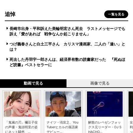
追悼
一覧を見る
長崎市出身・平和訴えた美輪明宏さん死去 ラストメッセージでも
訴え「愛があれば 戦争なんか起こりません」
つげ義春さんと白土三平さん カリスマ漫画家、二人の「違い」と
は？
死去した丹羽宇一郎さんは、経済界有数の読書家だった 『死ぬほ
ど読書』ベストセラーに
動画で見る
画像で見る
「鬼滅の刃」禰豆子役
ナイツ・塙宣之、You
解散のレペゼンフォッ
女
の声優・鬼頭明里の姿
Tuberヒカルの落語家
クス元リーダー・DJ S
利
にネット騒然 ...
デビュー...
HACHO...
ッ