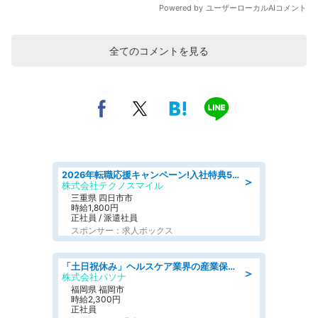
全てのコメントを見る
2026年転職応援キャンペーン!入社特典58万円/デンソーで働こう!自動車工場で小型部品の検査業務 denso aichi
＞
株式会社テクノスマイル
三重県 四日市市
時給1,800円
正社員 / 派遣社員
スポンサー：求人ボックス
「土日祝休み」ヘルスケア業界の産業保健師/高時給/未経験OK/要資格:保健師、正看護師
＞
株式会社パソナ
福岡県 福岡市
時給2,300円
正社員