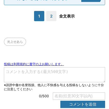
1
2
全文表示
光上せあら