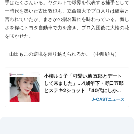
手はたくさんいる。ヤクルトで球界を代表する捕手として
一時代を築いた古田敦也も、立命館大でプロ入りは確実と
言われていたが、まさかの指名漏れを味わっている。悔し
さを糧にトヨタ自動車で力を磨き、プロ入団後に大輪の花
を咲かせた。
山田もこの逆境を乗り越えられるか。（中町顕吾）
小柳ルミ子「可愛い弟 五郎とデート
して来ました」...4歳年下・野口五郎
とステキ2ショット 「40代にしか見
えません!」
J-CASTニュース