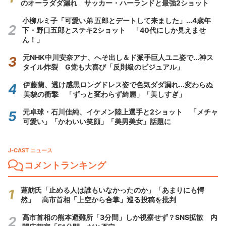
のオーラダダ漏れ サッカー・ハーランドと最強2ショット
小柳ルミ子「可愛い弟 五郎とデートして来ました」...4歳年
下・野口五郎とステキ2ショット 「40代にしか見えませ
ん！」
元NHK中川安奈アナ、へそ出し＆ド派手巨人ユニ姿で...神ス
タイル炸裂 G党も大喜び「反則級のビジュアル」
伊藤蘭、透け感黒ロングドレス姿で色気ダダ漏れ...変わらぬ
美貌の衝撃 「ずっと変わらず綺麗」「美しすぎ」
元卓球・石川佳純、イケメン陸上選手と2ショット 「メチャ
可愛い」「かわいい笑顔」「美男美女」話題に
J-CAST ニュース
コメントランキング
蓮舫氏「止める人は誰もいなかったのか」「あまりにも愕
然」 高市首相「上空から合掌」巡る投稿を批判
高市首相の熊本避難所「3分間」しか視察せず？SNS拡散 内