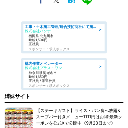
工事・土木施工管理/総合技術商社にて施工管理のお仕事/即日勤務可/車通勤可/工事・土木施工管理/生産・品質管理
＞
株式会社パソナ
福岡県 北九州市
時給1,506円
正社員
スポンサー：求人ボックス
構内作業オペレーター
＞
株式会社プラス・ワン
神奈川県 海老名市
時給1,650円
正社員 / 派遣社員
スポンサー：求人ボックス
姉妹サイト
【ステーキガスト】ライス・パン食べ放題&
スープバー付きメニュー1111円はお得!最新ク
ーポンを公式Xで公開中《9月23日まで》