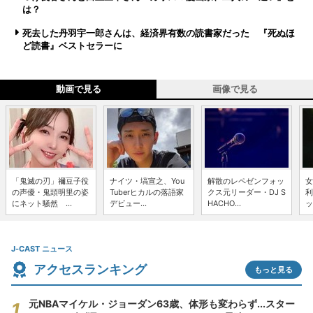
は？
死去した丹羽宇一郎さんは、経済界有数の読書家だった 『死ぬほ
ど読書』ベストセラーに
動画で見る
画像で見る
「鬼滅の刃」禰豆子役
ナイツ・塙宣之、You
解散のレペゼンフォッ
女
の声優・鬼頭明里の姿
Tuberヒカルの落語家
クス元リーダー・DJ S
利
にネット騒然 ...
デビュー...
HACHO...
ッ
J-CAST ニュース
アクセスランキング
もっと見る
元NBAマイケル・ジョーダン63歳、体形も変わらず...スター