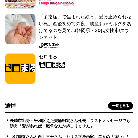
「多指症」で生まれた娘と、受け止められな
い私。産後初めての夜、助産師がミルクをあ
げてるのを見て...(静岡県・20代女性)|Jタウ
ンネット
ゼロまる
追悼
一覧を見る
長崎市出身・平和訴えた美輪明宏さん死去 ラストメッセージでも
訴え「愛があれば 戦争なんか起こりません」
つげ義春さんと白土三平さん カリスマ漫画家、二人の「違い」と