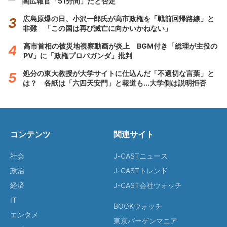
閣広報官「51分間」だと否定
広島原爆の日、小沢一郎氏が高市政権を「戦前回帰路線」と
非難 「この国は再び滅亡に向かいかねない」
高市首相の被災地視察動画が炎上 BGM付き「総理が主役の
PV」に「政権プロパガンダ」批判
処分の東大教授が大学サイトに仕込んだ「不適切な言葉」と
は？ 各紙は「六四天安門」と報道も...大学側は説明拒否
コンテンツ
関連サイト
社会
J-CASTニュース
政治
J-CASTトレンド
経済
J-CAST会社ウォッチ
IT
BOOKウォッチ
エンタメ
東京バーゲンマニア