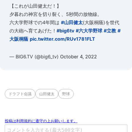
【これが山田健太だ！】
夕暮れの神宮を切り裂く、5秒間の放物線。
六大学野球での4年間は
#山田健太
(大阪桐蔭)を世代
の大砲へ育てあげた！
#big6tv
#六大学野球
#立教
#
大阪桐蔭
pic.twitter.com/RUv1781FLT
— BIG6.TV (@big6_tv)
October 4, 2022
ドラフト会議
山田健太
野球