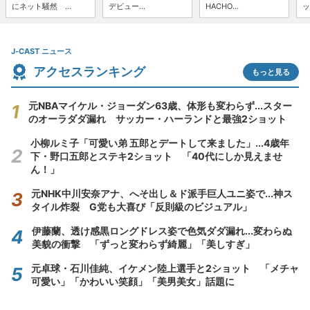
にネット騒然 ...
デビュー...
HACHO...
ッ
J-CAST ニュース
アクセスランキング
もっと見る
元NBAマイケル・ジョーダン63歳、体形も変わらず...スター
のオーラダダ漏れ サッカー・ハーランドと最強2ショット
小柳ルミ子「可愛い弟 五郎とデートして来ました」...4歳年
下・野口五郎とステキ2ショット 「40代にしか見えませ
ん！」
元NHK中川安奈アナ、へそ出し＆ド派手巨人ユニ姿で...神ス
タイル炸裂 G党も大喜び「反則級のビジュアル」
伊藤蘭、透け感黒ロングドレス姿で色気ダダ漏れ...変わらぬ
美貌の衝撃 「ずっと変わらず綺麗」「美しすぎ」
元卓球・石川佳純、イケメン陸上選手と2ショット 「メチャ
可愛い」「かわいい笑顔」「美男美女」話題に