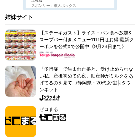
正社員
スポンサー：求人ボックス
姉妹サイト
【ステーキガスト】ライス・パン食べ放題&
スープバー付きメニュー1111円はお得!最新ク
ーポンを公式Xで公開中《9月23日まで》
「多指症」で生まれた娘と、受け止められな
い私。産後初めての夜、助産師がミルクをあ
げてるのを見て...(静岡県・20代女性)|Jタウ
ンネット
ゼロまる