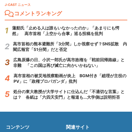
J-CAST ニュース
コメントランキング
蓮舫氏「止める人は誰もいなかったのか」「あまりにも愕
然」 高市首相「上空から合掌」巡る投稿を批判
高市首相の熊本避難所「3分間」しか視察せず？SNS拡散 内
閣広報官「51分間」だと否定
広島原爆の日、小沢一郎氏が高市政権を「戦前回帰路線」と
非難 「この国は再び滅亡に向かいかねない」
高市首相の被災地視察動画が炎上 BGM付き「総理が主役の
PV」に「政権プロパガンダ」批判
処分の東大教授が大学サイトに仕込んだ「不適切な言葉」と
は？ 各紙は「六四天安門」と報道も...大学側は説明拒否
コンテンツ
関連サイト