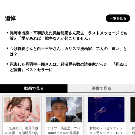
追悼
一覧を見る
長崎市出身・平和訴えた美輪明宏さん死去 ラストメッセージでも
訴え「愛があれば 戦争なんか起こりません」
つげ義春さんと白土三平さん カリスマ漫画家、二人の「違い」と
は？
死去した丹羽宇一郎さんは、経済界有数の読書家だった 『死ぬほ
ど読書』ベストセラーに
動画で見る
画像で見る
「鬼滅の刃」禰豆子役
ナイツ・塙宣之、You
解散のレペゼンフォッ
女
の声優・鬼頭明里の姿
Tuberヒカルの落語家
クス元リーダー・DJ S
利