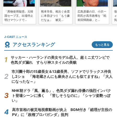
「異物使用疑惑」元韓
熊本市長、相次ぐ余震
広島原爆の日、小沢一
張
国セーブ王、出場停止
に本音ぽつり「もう嫌
郎氏が高市政権を「戦
ォ
明けマウンドで...
だなぁ」 被災...
前回帰路線」と...
気
J-CAST ニュース
アクセスランキング
もっと見る
サッカー・ハーランドの美女モデル恋人、超ミニ丈ワンピで
色気ダダ漏れ すらり神スタイルの美貌
市川團十郎の15歳長女＆13歳長男、ソファでリラックス仲良
し2ショ 「海老蔵さんにも麻央さんにも似てますね」「大人
になったな～」
NHK朝ドラ「風、薫る」、色気ダダ漏れ俳優の強烈インパク
ト登場シーンに沸く 「苦しそうなのに」「シャツ姿艶っぽ
い」
高市首相の被災地視察動画が炎上 BGM付き「総理が主役の
PV」に「政権プロパガンダ」批判