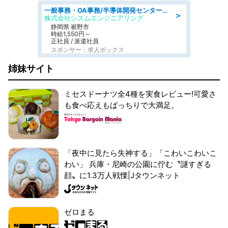
一般事務・OA事務/半導体開発センター内で事務&軽作業スタッフ、募集
＞
株式会社シスムエンジニアリング
静岡県 裾野市
時給1,550円～
正社員 / 派遣社員
スポンサー：求人ボックス
姉妹サイト
ミセスドーナツ全4種を実食レビュー!可愛さ
も食べ応えもばっちりで大満足。
「夜中に見たら失神する」「こわいこわいこ
わい」 兵庫・尼崎の公園に佇む〝謎すぎる
顔〟に1.3万人戦慄|Jタウンネット
ゼロまる