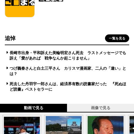
追悼
一覧を見る
長崎市出身・平和訴えた美輪明宏さん死去 ラストメッセージでも
訴え「愛があれば 戦争なんか起こりません」
つげ義春さんと白土三平さん カリスマ漫画家、二人の「違い」と
は？
死去した丹羽宇一郎さんは、経済界有数の読書家だった 『死ぬほ
ど読書』ベストセラーに
動画で見る
画像で見る