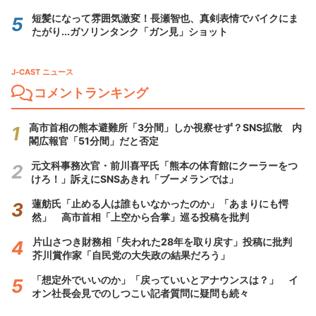
短髪になって雰囲気激変！長瀬智也、真剣表情でバイクにま
たがり...ガソリンタンク「ガン見」ショット
J-CAST ニュース
コメントランキング
高市首相の熊本避難所「3分間」しか視察せず？SNS拡散 内
閣広報官「51分間」だと否定
元文科事務次官・前川喜平氏「熊本の体育館にクーラーをつ
けろ！」訴えにSNSあきれ「ブーメランでは」
蓮舫氏「止める人は誰もいなかったのか」「あまりにも愕
然」 高市首相「上空から合掌」巡る投稿を批判
片山さつき財務相「失われた28年を取り戻す」投稿に批判
芥川賞作家「自民党の大失政の結果だろう」
「想定外でいいのか」「戻っていいとアナウンスは？」 イ
オン社長会見でのしつこい記者質問に疑問も続々