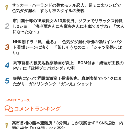
サッカー・ハーランドの美女モデル恋人、超ミニ丈ワンピで
色気ダダ漏れ すらり神スタイルの美貌
市川團十郎の15歳長女＆13歳長男、ソファでリラックス仲良
し2ショ 「海老蔵さんにも麻央さんにも似てますね」「大人
になったな～」
NHK朝ドラ「風、薫る」、色気ダダ漏れ俳優の強烈インパク
ト登場シーンに沸く 「苦しそうなのに」「シャツ姿艶っぽ
い」
高市首相の被災地視察動画が炎上 BGM付き「総理が主役の
PV」に「政権プロパガンダ」批判
短髪になって雰囲気激変！長瀬智也、真剣表情でバイクにま
たがり...ガソリンタンク「ガン見」ショット
J-CAST ニュース
コメントランキング
高市首相の熊本避難所「3分間」しか視察せず？SNS拡散 内
閣広報官「51分間」だと否定