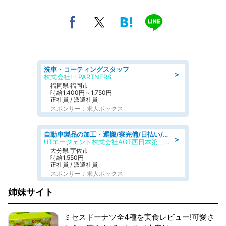
洗車・コーティングスタッフ
＞
株式会社I・PARTNERS
福岡県 福岡市
時給1,400円～1,750円
正社員 / 派遣社員
スポンサー：求人ボックス
自動車製品の加工・運搬/寮完備/日払い/工場・製造
＞
UTエージェント株式会社AGT西日本第二CU
大分県 宇佐市
時給1,550円
正社員 / 派遣社員
スポンサー：求人ボックス
姉妹サイト
ミセスドーナツ全4種を実食レビュー!可愛さ