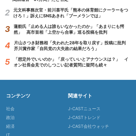
元文科事務次官・前川喜平氏「熊本の体育館にクーラーをつ
けろ！」訴えにSNSあきれ「ブーメランでは」
蓮舫氏「止める人は誰もいなかったのか」「あまりにも愕
然」 高市首相「上空から合掌」巡る投稿を批判
片山さつき財務相「失われた28年を取り戻す」投稿に批判
芥川賞作家「自民党の大失政の結果だろう」
「想定外でいいのか」「戻っていいとアナウンスは？」 イ
オン社長会見でのしつこい記者質問に疑問も続々
コンテンツ
関連サイト
社会
J-CASTニュース
政治
J-CASTトレンド
経済
J-CAST会社ウォッチ
IT