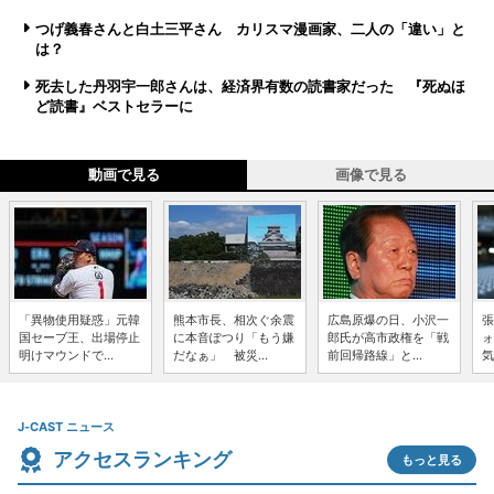
つげ義春さんと白土三平さん カリスマ漫画家、二人の「違い」と
は？
死去した丹羽宇一郎さんは、経済界有数の読書家だった 『死ぬほ
ど読書』ベストセラーに
動画で見る
画像で見る
「異物使用疑惑」元韓
熊本市長、相次ぐ余震
広島原爆の日、小沢一
張
国セーブ王、出場停止
に本音ぽつり「もう嫌
郎氏が高市政権を「戦
ォ
明けマウンドで...
だなぁ」 被災...
前回帰路線」と...
気
J-CAST ニュース
アクセスランキング
もっと見る