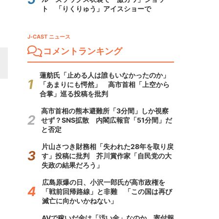
ト 「りくりゅう」アイスショーで
J-CAST ニュース
コメントランキング
蓮舫氏「止める人は誰もいなかったのか」
「あまりにも愕然」 高市首相「上空から
合掌」巡る投稿を批判
高市首相の熊本避難所「3分間」しか視察
せず？SNS拡散 内閣広報官「51分間」だ
と否定
片山さつき財務相「失われた28年を取り戻
す」投稿に批判 芥川賞作家「自民党の大
失政の結果だろう」
広島原爆の日、小沢一郎氏が高市政権を
「戦前回帰路線」と非難 「この国は再び
滅亡に向かいかねない」
AVで稼いだ金は「汚い金」なのか 寄付報