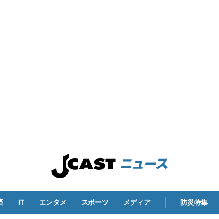
済
IT
エンタメ
スポーツ
メディア
防災特集