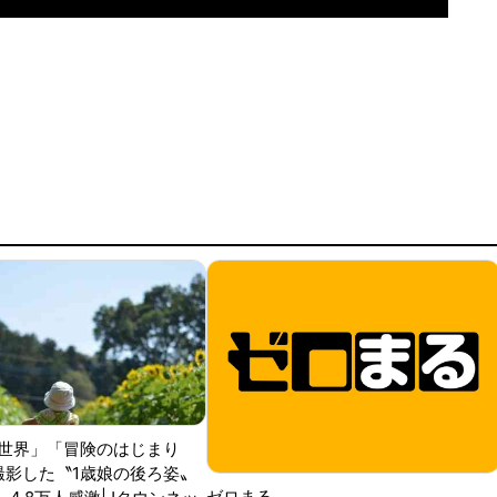
世界」「冒険のはじまり
が撮影した〝1歳娘の後ろ姿〟
ゼロまる