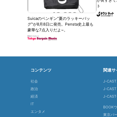
が良すぎて.
ト
Suicaのペンギン"夏のラッキーバッ
グ"が8月8日に発売。Pensta史上最も
豪華な7点入りだよ~。
コンテンツ
関連サ
社会
J-CAS
政治
J-CAS
経済
J-CA
IT
BOOK
エンタメ
東京バ