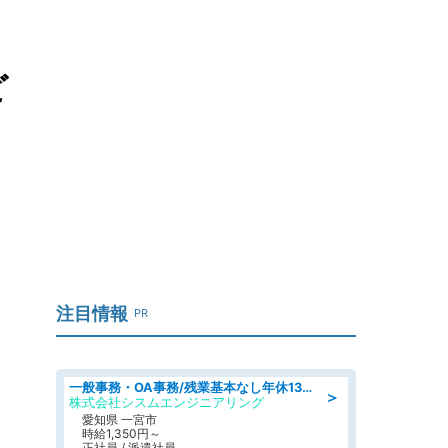
ど
注目情報
PR
一般事務・OA事務/残業基本なし年休130日社保完備の一般・調達事務
＞
株式会社シスムエンジニアリング
愛知県 一宮市
時給1,350円～
正社員 / 派遣社員