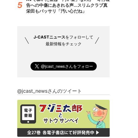
告への中傷にあきれる声...スリムクラブ真
栄田もバッサリ「汚い心だね」
J-CASTニュース
をフォローして
最新情報をチェック
@jcast_newsさんのツイート