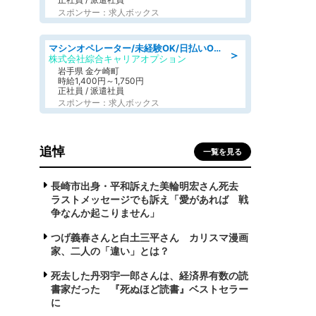
スポンサー：求人ボックス
マシンオペレーター/未経験OK/日払いOK/寮完備/交替制/20・30・40代活躍中
＞
株式会社綜合キャリアオプション
岩手県 金ケ崎町
時給1,400円～1,750円
正社員 / 派遣社員
スポンサー：求人ボックス
追悼
一覧を見る
長崎市出身・平和訴えた美輪明宏さん死去
ラストメッセージでも訴え「愛があれば 戦
争なんか起こりません」
つげ義春さんと白土三平さん カリスマ漫画
家、二人の「違い」とは？
死去した丹羽宇一郎さんは、経済界有数の読
書家だった 『死ぬほど読書』ベストセラー
に