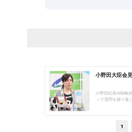
小野田大臣会見
小野田紀美AI戦略
って質問を繰り返
題となっている。
工知能基本計画の
その後の質疑応答で
1