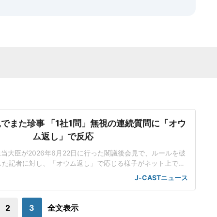
でまた珍事 「1社1問」無視の連続質問に「オウ
ム返し」で反応
担当大臣が2026年6月22日に行った閣議後会見で、ルールを破
した記者に対し、「オウム返し」で応じる様子がネット上で話
人工知能基本計画の改定素案めぐり応酬小野田氏は会見で、人
J-CASTニュース
改定素案を決定したことを報告した。話題を集めているのは、
のやり取りだった。男性記者はまず、理化学研究所(理研)が19
日に公開した「新しいスパコ
2
3
全文表示