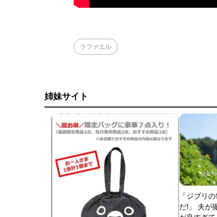
ラファエル
姉妹サイト
「ジブリの
だ!」 夫