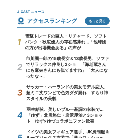
J-CAST ニュース
アクセスランキング
もっと見る
電撃トレードの巨人・リチャード、ソフト
バンク・秋広優人の存在感薄れ...「他球団
の方が出場機会ある」の声が
市川團十郎の15歳長女＆13歳長男、ソファ
でリラックス仲良し2ショ 「海老蔵さん
にも麻央さんにも似てますね」「大人にな
ったな～」
サッカー・ハーランドの美女モデル恋人、
超ミニ丈ワンピで色気ダダ漏れ すらり神
スタイルの美貌
羽生結弦、美しいブルー基調の衣装で...
「ゆず」北川悠仁・岩沢厚治と3ショッ
ト ゆず×ゆづコラボにファン歓喜
ドイツの美女フィギュア選手、JK風制服＆
ルーズソックス衣装で「激カワ」ショッ