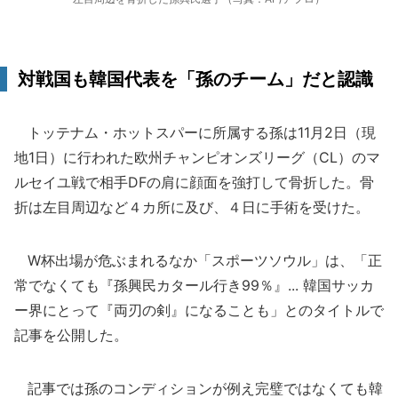
対戦国も韓国代表を「孫のチーム」だと認識
トッテナム・ホットスパーに所属する孫は11月2日（現
地1日）に行われた欧州チャンピオンズリーグ（CL）のマ
ルセイユ戦で相手DFの肩に顔面を強打して骨折した。骨
折は左目周辺など４カ所に及び、４日に手術を受けた。
W杯出場が危ぶまれるなか「スポーツソウル」は、「正
常でなくても『孫興民カタール行き99％』... 韓国サッカ
ー界にとって『両刃の剣』になることも」とのタイトルで
記事を公開した。
記事では孫のコンディションが例え完璧ではなくても韓