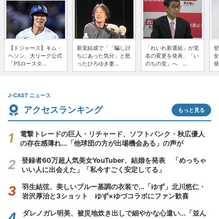
【ドジャース】キム・
新党結成で「「騙し討
「れいわ新選組」が党
登
ヘソン、大リーグ公式
ちにあった気分」と怒
名の変更を発表、「い
女
「PSロースタ...
ったひろゆき妻...
のちの党」へ ...
発
J-CAST ニュース
アクセスランキング
もっと見る
電撃トレードの巨人・リチャード、ソフトバンク・秋広優人
の存在感薄れ...「他球団の方が出場機会ある」の声が
登録者60万超人気美女YouTuber、結婚を発表 「めっちゃ
いい人に出会えた」「私今すごく安定してる」
羽生結弦、美しいブルー基調の衣装で...「ゆず」北川悠仁・
岩沢厚治と3ショット ゆず×ゆづコラボにファン歓喜
ダレノガレ明美、被災地炊き出しで細やかな心遣い...「並ん