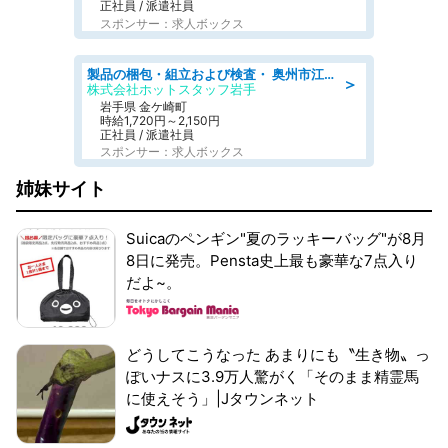
正社員 / 派遣社員
スポンサー：求人ボックス
製品の梱包・組立および検査・ 奥州市江刺/大手企業で長期安定 梱包・検査・組立/半年経過毎に5万円の報奨金有
＞
株式会社ホットスタッフ岩手
岩手県 金ケ崎町
時給1,720円～2,150円
正社員 / 派遣社員
スポンサー：求人ボックス
姉妹サイト
Suicaのペンギン"夏のラッキーバッグ"が8月
8日に発売。Pensta史上最も豪華な7点入り
だよ~。
どうしてこうなった あまりにも〝生き物〟っ
ぽいナスに3.9万人驚がく「そのまま精霊馬
に使えそう」|Jタウンネット