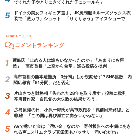
でくれた子やとりにきてくれた子にシールを」
ドイツの美女フィギュア選手、JK風制服＆ルーズソックス衣
装で「激カワ」ショット 「りくりゅう」アイスショーで
J-CAST ニュース
コメントランキング
蓮舫氏「止める人は誰もいなかったのか」「あまりにも愕
然」 高市首相「上空から合掌」巡る投稿を批判
高市首相の熊本避難所「3分間」しか視察せず？SNS拡散 内
閣広報官「51分間」だと否定
片山さつき財務相「失われた28年を取り戻す」投稿に批判
芥川賞作家「自民党の大失政の結果だろう」
広島原爆の日、小沢一郎氏が高市政権を「戦前回帰路線」と
非難 「この国は再び滅亡に向かいかねない」
AVで稼いだ金は「汚い金」なのか 寄付報告への中傷にあき
れる声...スリムクラブ真栄田もバッサリ「汚い心だね」