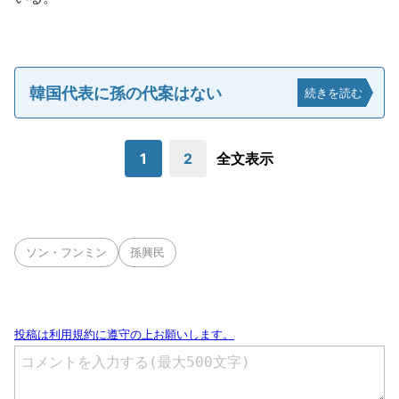
韓国代表に孫の代案はない
続きを読む
1
2
全文表示
ソン・フンミン
孫興民