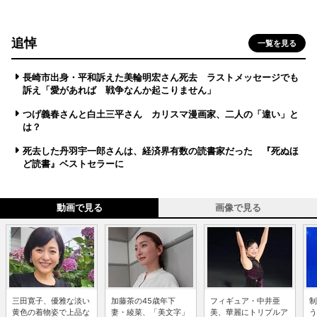
追悼
一覧を見る
長崎市出身・平和訴えた美輪明宏さん死去 ラストメッセージでも
訴え「愛があれば 戦争なんか起こりません」
つげ義春さんと白土三平さん カリスマ漫画家、二人の「違い」と
は？
死去した丹羽宇一郎さんは、経済界有数の読書家だった 『死ぬほ
ど読書』ベストセラーに
動画で見る
画像で見る
三田寛子、優雅な淡い
加藤茶の45歳年下
フィギュア・中井亜
制
黄色の着物姿で上品な
妻・綾菜、「美文字」
美、華麗にトリプルア
う