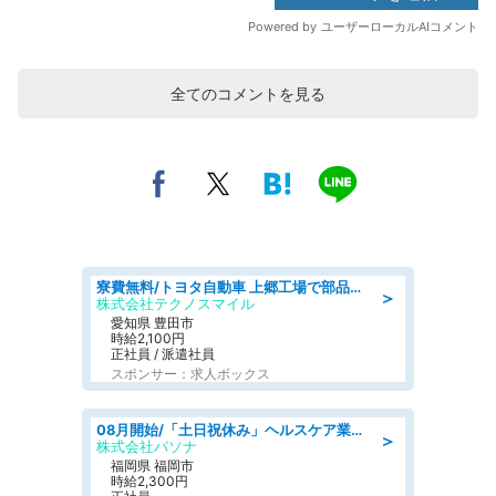
全てのコメントを見る
寮費無料/トヨタ自動車 上郷工場で部品の組立製造/tutumi
＞
株式会社テクノスマイル
愛知県 豊田市
時給2,100円
正社員 / 派遣社員
スポンサー：求人ボックス
08月開始/「土日祝休み」ヘルスケア業界の産業保健師/高時給/未経験OK/要資格:保健師、正看護師
＞
株式会社パソナ
福岡県 福岡市
時給2,300円