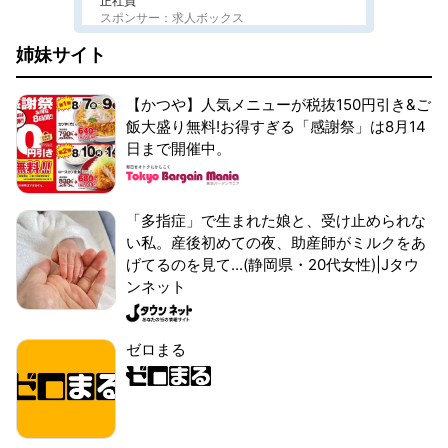
正社員
スポンサー：求人ボックス
姉妹サイト
【かつや】人気メニューが税抜150円引き&ご
飯大盛り無料!お得すぎる「感謝祭」は8月14
日まで開催中。
「多指症」で生まれた娘と、受け止められな
い私。産後初めての夜、助産師がミルクをあ
げてるのを見て...(静岡県・20代女性)|Jタウ
ンネット
ゼロまる