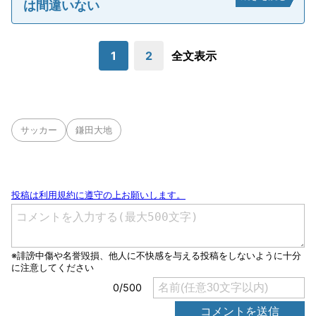
は間違いない
1
2
全文表示
サッカー
鎌田大地