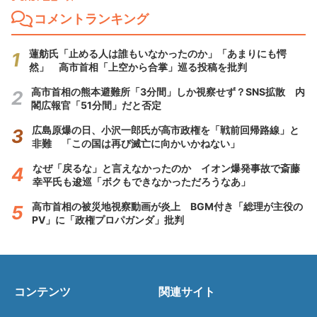
コメントランキング
蓮舫氏「止める人は誰もいなかったのか」「あまりにも愕
然」 高市首相「上空から合掌」巡る投稿を批判
高市首相の熊本避難所「3分間」しか視察せず？SNS拡散 内
閣広報官「51分間」だと否定
広島原爆の日、小沢一郎氏が高市政権を「戦前回帰路線」と
非難 「この国は再び滅亡に向かいかねない」
なぜ「戻るな」と言えなかったのか イオン爆発事故で斎藤
幸平氏も逡巡「ボクもできなかっただろうなあ」
高市首相の被災地視察動画が炎上 BGM付き「総理が主役の
PV」に「政権プロパガンダ」批判
コンテンツ
関連サイト