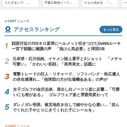
たたずまいで ...
手書き勉強ノート...
クセル決める 「...
一
J-CAST ニュース
アクセスランキング
もっと見る
顔面付近の155キロ直球にヘルメット叩きつけたDeNAルーキ
ー宮下朝陽に擁護の声 「負けん気必要」と球団OB
元卓球・石川佳純、イケメン陸上選手と2ショット 「メチャ
可愛い」「かわいい笑顔」「美男美女」話題に
電撃トレードの巨人・リチャード、ソフトバンク・秋広優人
の存在感薄れ...「他球団の方が出場機会ある」の声が
女子ゴルフの金沢志奈、肩出し白ノースリ姿に反響...「可愛
いにも程がある」 ゴルフウェア姿と雰囲気変わって
ダレノガレ明美、被災地炊き出しで細やかな心遣い...「並ん
でくれた子やとりにきてくれた子にシールを」
J-CAST ニュース