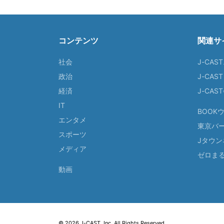
コンテンツ
関連サ
社会
J-CAS
政治
J-CAS
経済
J-CA
IT
BOOK
エンタメ
東京バ
スポーツ
Jタウン
メディア
ゼロま
動画
© 2026 J-CAST, Inc. All Rights Reserved.