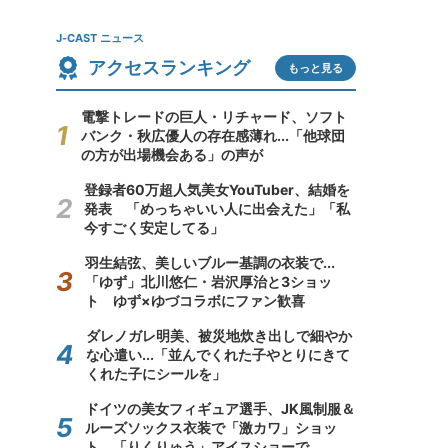
J-CAST ニュース
アクセスランキング
もっと見る
電撃トレードの巨人・リチャード、ソフト
バンク・秋広優人の存在感薄れ...「他球団
の方が出場機会ある」の声が
登録者60万超人気美女YouTuber、結婚を
発表 「めっちゃいい人に出会えた」「私
今すごく安定してる」
羽生結弦、美しいブルー基調の衣装で...
「ゆず」北川悠仁・岩沢厚治と3ショッ
ト ゆず×ゆづコラボにファン歓喜
ダレノガレ明美、被災地炊き出しで細やか
な心遣い...「並んでくれた子やとりにきて
くれた子にシールを」
ドイツの美女フィギュア選手、JK風制服＆
ルーズソックス衣装で「激カワ」ショッ
ト 「りくりゅう」アイスショーで