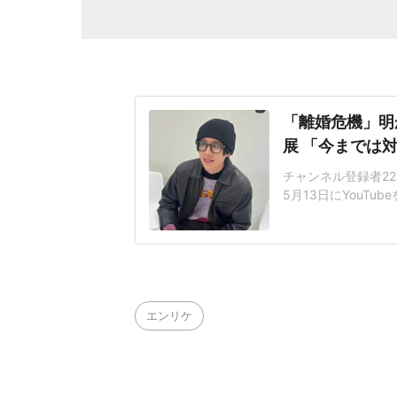
「離婚危機」明か
展 「今までは
チャンネル登録者22
5月13日にYouT
告した。「張り合っ
女性と結婚し、同5
月9日のYouTub
エンリケ