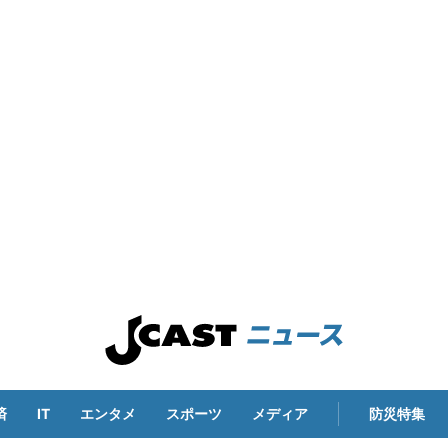
済
IT
エンタメ
スポーツ
メディア
防災特集