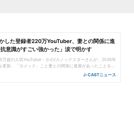
した登録者220万YouTuber、妻との関係に進
対抗意識がすごい強かった」涙で明かす
0万超の人気YouTuber・かの/カノックスターさんが、2026年
ubeを更新。「ヨメック」こと妻との関係に進展があったことを報
てた感がすげぇあって」カノックスターさんは24年1月に一般
J-CASTニュース
月に第1子となる長女が生まれたことを公表している。26年5
eでは、「奥さんと娘が家出しました」と告白。育児や家事を妻