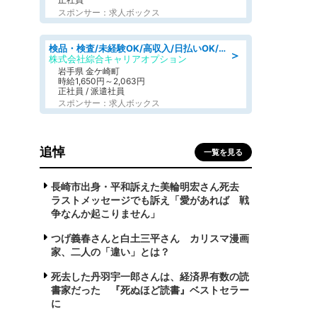
スポンサー：求人ボックス
検品・検査/未経験OK/高収入/日払いOK/交替制/20・30・40代活躍中
＞
株式会社綜合キャリアオプション
岩手県 金ケ崎町
時給1,650円～2,063円
正社員 / 派遣社員
スポンサー：求人ボックス
追悼
一覧を見る
長崎市出身・平和訴えた美輪明宏さん死去
ラストメッセージでも訴え「愛があれば 戦
争なんか起こりません」
つげ義春さんと白土三平さん カリスマ漫画
家、二人の「違い」とは？
死去した丹羽宇一郎さんは、経済界有数の読
書家だった 『死ぬほど読書』ベストセラー
に