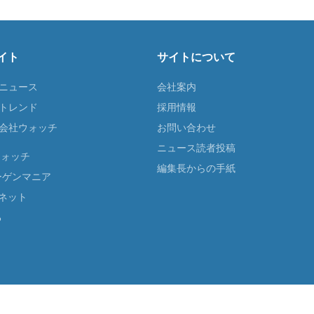
イト
サイトについて
Tニュース
会社案内
Tトレンド
採用情報
ST会社ウォッチ
お問い合わせ
ニュース読者投稿
ウォッチ
編集長からの手紙
ーゲンマニア
ネット
る