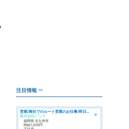
ら
注目情報
PR
営業/商社でのルート営業のお仕事/即日勤務可/車通勤可/営業
＞
株式会社パソナ
福岡県 北九州市
時給1,506円
正社員