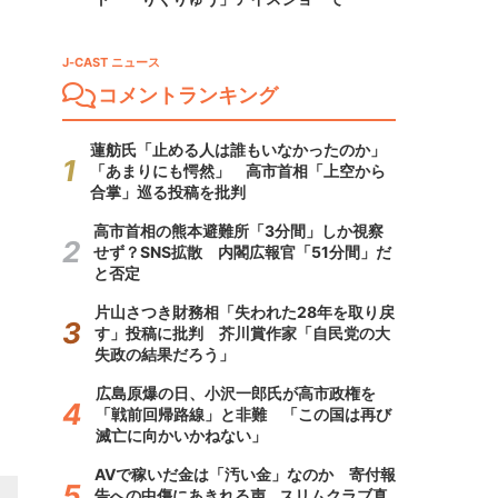
J-CAST ニュース
コメントランキング
蓮舫氏「止める人は誰もいなかったのか」
「あまりにも愕然」 高市首相「上空から
合掌」巡る投稿を批判
高市首相の熊本避難所「3分間」しか視察
せず？SNS拡散 内閣広報官「51分間」だ
と否定
片山さつき財務相「失われた28年を取り戻
す」投稿に批判 芥川賞作家「自民党の大
失政の結果だろう」
広島原爆の日、小沢一郎氏が高市政権を
「戦前回帰路線」と非難 「この国は再び
滅亡に向かいかねない」
AVで稼いだ金は「汚い金」なのか 寄付報
告への中傷にあきれる声...スリムクラブ真