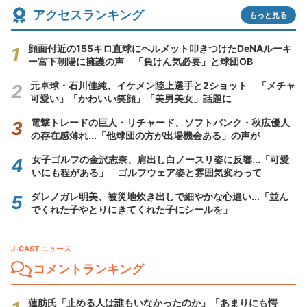
アクセスランキング
もっと見る
顔面付近の155キロ直球にヘルメット叩きつけたDeNAルーキ
ー宮下朝陽に擁護の声 「負けん気必要」と球団OB
元卓球・石川佳純、イケメン陸上選手と2ショット 「メチャ
可愛い」「かわいい笑顔」「美男美女」話題に
電撃トレードの巨人・リチャード、ソフトバンク・秋広優人
の存在感薄れ...「他球団の方が出場機会ある」の声が
女子ゴルフの金沢志奈、肩出し白ノースリ姿に反響...「可愛
いにも程がある」 ゴルフウェア姿と雰囲気変わって
ダレノガレ明美、被災地炊き出しで細やかな心遣い...「並ん
でくれた子やとりにきてくれた子にシールを」
J-CAST ニュース
コメントランキング
蓮舫氏「止める人は誰もいなかったのか」「あまりにも愕