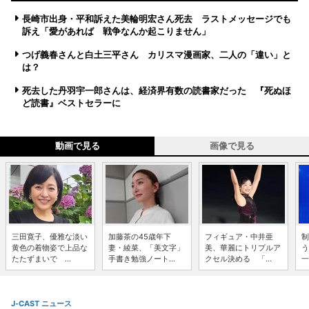
長崎市出身・平和訴えた美輪明宏さん死去 ラストメッセージでも
訴え「愛があれば 戦争なんか起こりません」
つげ義春さんと白土三平さん カリスマ漫画家、二人の「違い」と
は？
死去した丹羽宇一郎さんは、経済界有数の読書家だった 『死ぬほ
ど読書』ベストセラーに
動画で見る
画像で見る
三田寛子、優雅な淡い
加藤茶の45歳年下
フィギュア・中井亜
制
黄色の着物姿で上品な
妻・綾菜、「美文字」
美、華麗にトリプルア
う
たたずまいで ...
手書き勉強ノート...
クセル決める 「...
一
J-CAST ニュース