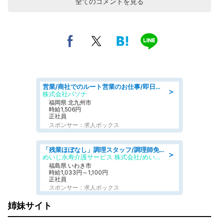
全てのコメントを見る
営業/商社でのルート営業のお仕事/即日勤務可/車通勤可/営業
＞
株式会社パソナ
福岡県 北九州市
時給1,506円
正社員
スポンサー：求人ボックス
「残業ほぼなし」調理スタッフ/調理師免許必須/正職員/日勤のみ/住宅型有料老人ホーム
＞
めいじ永寿介護サービス 株式会社/めいじ永寿介護サービスセンター
福島県 いわき市
時給1,033円～1,100円
正社員
スポンサー：求人ボックス
姉妹サイト