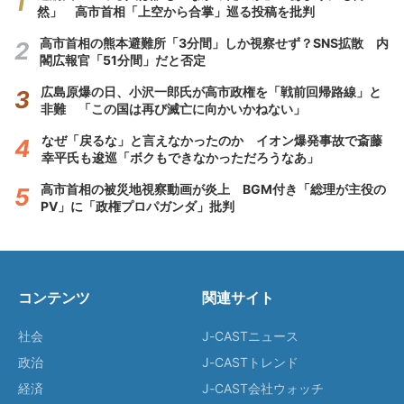
然」 高市首相「上空から合掌」巡る投稿を批判
高市首相の熊本避難所「3分間」しか視察せず？SNS拡散 内
閣広報官「51分間」だと否定
広島原爆の日、小沢一郎氏が高市政権を「戦前回帰路線」と
非難 「この国は再び滅亡に向かいかねない」
なぜ「戻るな」と言えなかったのか イオン爆発事故で斎藤
幸平氏も逡巡「ボクもできなかっただろうなあ」
高市首相の被災地視察動画が炎上 BGM付き「総理が主役の
PV」に「政権プロパガンダ」批判
コンテンツ
関連サイト
社会
J-CASTニュース
政治
J-CASTトレンド
経済
J-CAST会社ウォッチ