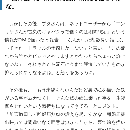
な」
しかしその後、ブタさんは、ネットユーザーから「エン
リケさんが古巣のキャバクラで働くのは期間限定」という
情報がDMで届いたと報告。「なんかまた胡散臭い話にな
ってきた トラブルの予感しかしない」と言い、「この流
れから誰かとビジネスやりますとかだったらちょっと許せ
ないね」「それされたら流石に今まで我慢していたものが
抑えられなくなるよね」と怒りをあらわに。
その後も、「もう未練もないんだけど裏で絵を描いた奴
がいる事がムカつくし そんな奴の絵に乗った事を一生後
悔させたいという気持ちになってきてる」とコメント。
「前言撤回して離婚届無効の訴えを起こすかな 離婚届提
出時点では間違いなく同意は無かったから。裏で絵を描い