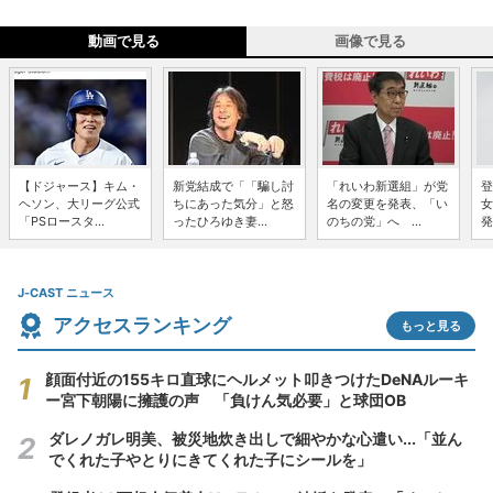
動画で見る
画像で見る
【ドジャース】キム・
新党結成で「「騙し討
「れいわ新選組」が党
登
ヘソン、大リーグ公式
ちにあった気分」と怒
名の変更を発表、「い
女
「PSロースタ...
ったひろゆき妻...
のちの党」へ ...
発
J-CAST ニュース
アクセスランキング
もっと見る
顔面付近の155キロ直球にヘルメット叩きつけたDeNAルーキ
ー宮下朝陽に擁護の声 「負けん気必要」と球団OB
ダレノガレ明美、被災地炊き出しで細やかな心遣い...「並ん
でくれた子やとりにきてくれた子にシールを」