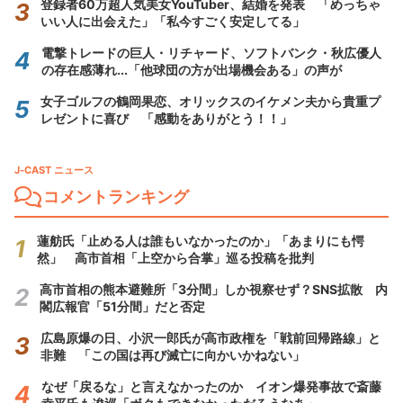
登録者60万超人気美女YouTuber、結婚を発表 「めっちゃ
いい人に出会えた」「私今すごく安定してる」
電撃トレードの巨人・リチャード、ソフトバンク・秋広優人
の存在感薄れ...「他球団の方が出場機会ある」の声が
女子ゴルフの鶴岡果恋、オリックスのイケメン夫から貴重プ
レゼントに喜び 「感動をありがとう！！」
J-CAST ニュース
コメントランキング
蓮舫氏「止める人は誰もいなかったのか」「あまりにも愕
然」 高市首相「上空から合掌」巡る投稿を批判
高市首相の熊本避難所「3分間」しか視察せず？SNS拡散 内
閣広報官「51分間」だと否定
広島原爆の日、小沢一郎氏が高市政権を「戦前回帰路線」と
非難 「この国は再び滅亡に向かいかねない」
なぜ「戻るな」と言えなかったのか イオン爆発事故で斎藤