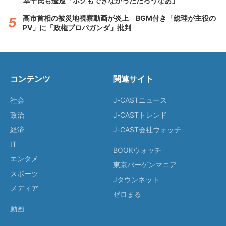
幸平氏も逡巡「ボクもできなかっただろうなあ」
高市首相の被災地視察動画が炎上 BGM付き「総理が主役の
PV」に「政権プロパガンダ」批判
コンテンツ
関連サイト
社会
J-CASTニュース
政治
J-CASTトレンド
経済
J-CAST会社ウォッチ
IT
BOOKウォッチ
エンタメ
東京バーゲンマニア
スポーツ
Jタウンネット
メディア
ゼロまる
動画