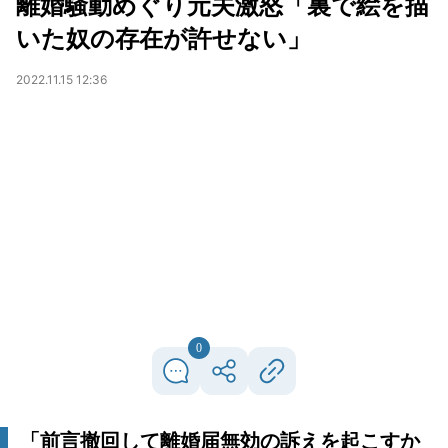
離婚騒動めぐり元夫激怒「裏で絵を描
いた奴の存在が許せない」
2022.11.15 12:36
0
「前言撤回して離婚届無効の訴えを起こすか