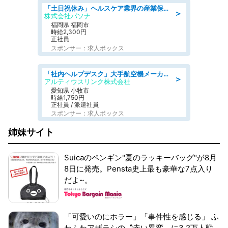
「土日祝休み」ヘルスケア業界の産業保健師/高時給/未経験OK/要資格:保健師、正看護師
＞
株式会社パソナ
福岡県 福岡市
時給2,300円
正社員
スポンサー：求人ボックス
「社内ヘルプデスク」大手航空機メーカーでのPC・周辺機器サポート 「初心者活躍中/土日祝休み/長期」 高時給1750円+交通費全額支給
＞
アルティウスリンク株式会社
愛知県 小牧市
時給1,750円
正社員 / 派遣社員
スポンサー：求人ボックス
姉妹サイト
Suicaのペンギン"夏のラッキーバッグ"が8月
8日に発売。Pensta史上最も豪華な7点入り
だよ~。
「可愛いのにホラー」「事件性を感じる」 ふ
わふわアザラシの〝赤い異変〟に3.2万人戦