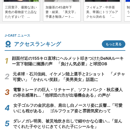
三田寛子、優雅な淡い
加藤茶の45歳年下
フィギュア・中井亜
制
黄色の着物姿で上品な
妻・綾菜、「美文字」
美、華麗にトリプルア
う
たたずまいで ...
手書き勉強ノート...
クセル決める 「...
一
J-CAST ニュース
アクセスランキング
もっと見る
顔面付近の155キロ直球にヘルメット叩きつけたDeNAルーキ
ー宮下朝陽に擁護の声 「負けん気必要」と球団OB
元卓球・石川佳純、イケメン陸上選手と2ショット 「メチャ
可愛い」「かわいい笑顔」「美男美女」話題に
電撃トレードの巨人・リチャード、ソフトバンク・秋広優人
の存在感薄れ...「他球団の方が出場機会ある」の声が
女子ゴルフの金沢志奈、肩出し白ノースリ姿に反響...「可愛
いにも程がある」 ゴルフウェア姿と雰囲気変わって
ダレノガレ明美、被災地炊き出しで細やかな心遣い...「並ん
でくれた子やとりにきてくれた子にシールを」