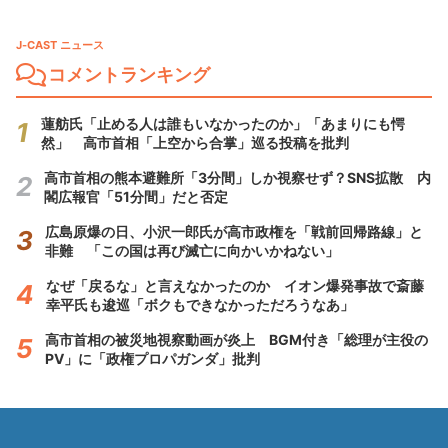
J-CAST ニュース
コメントランキング
蓮舫氏「止める人は誰もいなかったのか」「あまりにも愕
然」 高市首相「上空から合掌」巡る投稿を批判
高市首相の熊本避難所「3分間」しか視察せず？SNS拡散 内
閣広報官「51分間」だと否定
広島原爆の日、小沢一郎氏が高市政権を「戦前回帰路線」と
非難 「この国は再び滅亡に向かいかねない」
なぜ「戻るな」と言えなかったのか イオン爆発事故で斎藤
幸平氏も逡巡「ボクもできなかっただろうなあ」
高市首相の被災地視察動画が炎上 BGM付き「総理が主役の
PV」に「政権プロパガンダ」批判