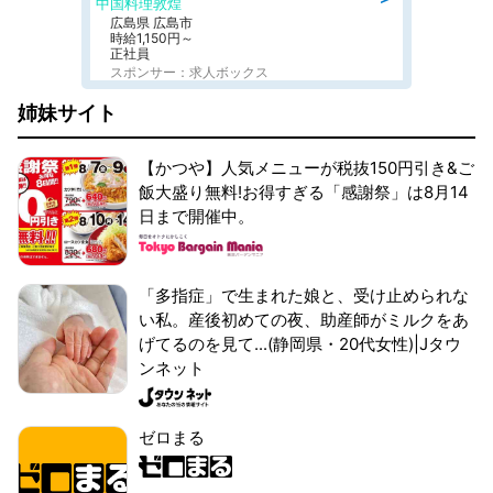
中国料理敦煌
広島県 広島市
時給1,150円～
正社員
スポンサー：求人ボックス
姉妹サイト
【かつや】人気メニューが税抜150円引き&ご
飯大盛り無料!お得すぎる「感謝祭」は8月14
日まで開催中。
「多指症」で生まれた娘と、受け止められな
い私。産後初めての夜、助産師がミルクをあ
げてるのを見て...(静岡県・20代女性)|Jタウ
ンネット
ゼロまる