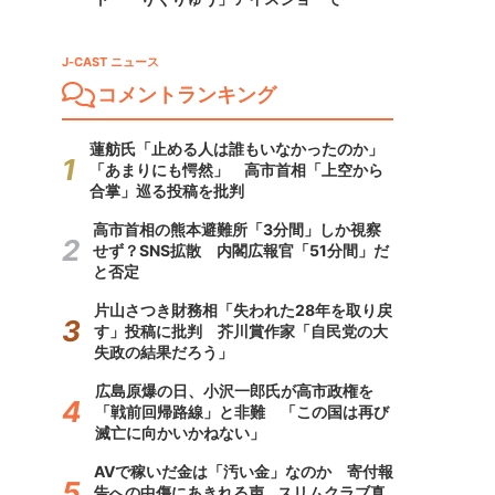
J-CAST ニュース
コメントランキング
蓮舫氏「止める人は誰もいなかったのか」
「あまりにも愕然」 高市首相「上空から
合掌」巡る投稿を批判
高市首相の熊本避難所「3分間」しか視察
せず？SNS拡散 内閣広報官「51分間」だ
と否定
片山さつき財務相「失われた28年を取り戻
す」投稿に批判 芥川賞作家「自民党の大
失政の結果だろう」
広島原爆の日、小沢一郎氏が高市政権を
「戦前回帰路線」と非難 「この国は再び
滅亡に向かいかねない」
AVで稼いだ金は「汚い金」なのか 寄付報
告への中傷にあきれる声...スリムクラブ真