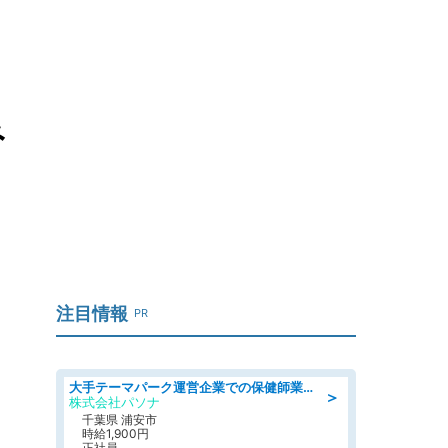
み
注目情報
PR
大手テーマパーク運営企業での保健師業務/シフト/要資格:保健師
＞
株式会社パソナ
千葉県 浦安市
時給1,900円
正社員