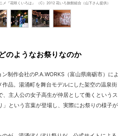
メ『花咲くいろは』 （C）2012 花いろ旅館組合（山下さん提供）
どのようなお祭りなのか
制作会社のP.A.WORKS（富山県南砺市）によ
ニメ作品。湯涌町を舞台モデルにした架空の温泉街
で、主人公の女子高生が仲居として働くというス
り」という言葉が登場し、実際にお祭りの様子が
のが、湯涌ぼんぼり祭りだ。公式サイトによる