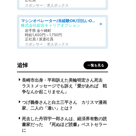
スポンサー：求人ボックス
マシンオペレーター/未経験OK/日払いOK/寮完備/交替制/20・30・40代活躍中
＞
株式会社綜合キャリアオプション
岩手県 金ケ崎町
時給1,400円～1,750円
正社員 / 派遣社員
スポンサー：求人ボックス
追悼
一覧を見る
長崎市出身・平和訴えた美輪明宏さん死去
ラストメッセージでも訴え「愛があれば 戦
争なんか起こりません」
つげ義春さんと白土三平さん カリスマ漫画
家、二人の「違い」とは？
死去した丹羽宇一郎さんは、経済界有数の読
書家だった 『死ぬほど読書』ベストセラー
に