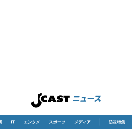
済
IT
エンタメ
スポーツ
メディア
防災特集