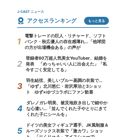
J-CAST ニュース
アクセスランキング
もっと見る
電撃トレードの巨人・リチャード、ソフト
バンク・秋広優人の存在感薄れ...「他球団
の方が出場機会ある」の声が
登録者60万超人気美女YouTuber、結婚を
発表 「めっちゃいい人に出会えた」「私
今すごく安定してる」
羽生結弦、美しいブルー基調の衣装で...
「ゆず」北川悠仁・岩沢厚治と3ショッ
ト ゆず×ゆづコラボにファン歓喜
ダレノガレ明美、被災地炊き出しで細やか
な心遣い...「並んでくれた子やとりにきて
くれた子にシールを」
ドイツの美女フィギュア選手、JK風制服＆
ルーズソックス衣装で「激カワ」ショッ
ト 「りくりゅう」アイスショーで