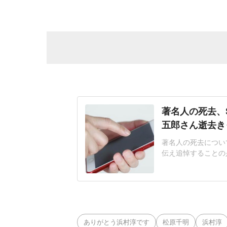
著名人の死去、
五郎さん逝去き
著名人の死去につい
伝え追悼することの
のが、評論家で編集者
ubeチャンネルで
死去を伝え追悼する
生活YouTu
ありがとう浜村淳です
松原千明
浜村淳