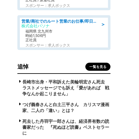
スポンサー：求人ボックス
営業/商社でのルート営業のお仕事/即日勤務可/車通勤可/営業
＞
株式会社パソナ
福岡県 北九州市
時給1,506円
正社員
スポンサー：求人ボックス
追悼
一覧を見る
長崎市出身・平和訴えた美輪明宏さん死去
ラストメッセージでも訴え「愛があれば 戦
争なんか起こりません」
つげ義春さんと白土三平さん カリスマ漫画
家、二人の「違い」とは？
死去した丹羽宇一郎さんは、経済界有数の読
書家だった 『死ぬほど読書』ベストセラー
に