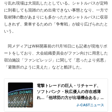
り乱れ現場は大混乱したとしている。シャトルバスが定時
に到着しても混雑のため出発できない事態となり、一方で
取材陣の数があまりにも多かったためシャトルバスに収容
しきれず、乗車するための「争奪戦」が繰り広げられたと
いう。
同メディアはW杯開幕前の11月16日にも記者が現地リポ
ートをしており、大会組織委員会がファン向けに用意した
宿泊施設「ファンビレッジ」に関して「思ったより劣悪」
「避難所のように見えた」などと酷評した。
電撃トレードの巨人・リチャード、
ソフトバンク・秋広優人の存在感薄
れ...「他球団の方が出場機会ある」
の声が
J-CASTニュース