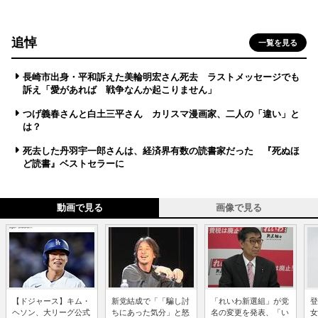
追悼
一覧を見る
長崎市出身・平和訴えた美輪明宏さん死去 ラストメッセージでも
訴え「愛があれば 戦争なんか起こりません」
つげ義春さんと白土三平さん カリスマ漫画家、二人の「違い」と
は？
死去した丹羽宇一郎さんは、経済界有数の読書家だった 『死ぬほ
ど読書』ベストセラーに
動画で見る
画像で見る
【ドジャース】キム・
新党結成で「「騙し討
「れいわ新選組」が党
登
ヘソン、大リーグ公式
ちにあった気分」と怒
名の変更を発表、「い
女