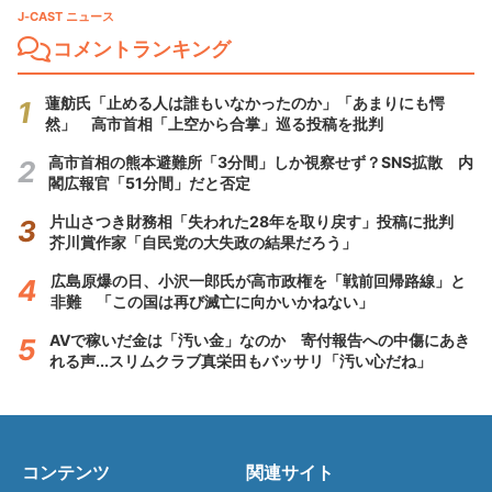
J-CAST ニュース
コメントランキング
蓮舫氏「止める人は誰もいなかったのか」「あまりにも愕
然」 高市首相「上空から合掌」巡る投稿を批判
高市首相の熊本避難所「3分間」しか視察せず？SNS拡散 内
閣広報官「51分間」だと否定
片山さつき財務相「失われた28年を取り戻す」投稿に批判
芥川賞作家「自民党の大失政の結果だろう」
広島原爆の日、小沢一郎氏が高市政権を「戦前回帰路線」と
非難 「この国は再び滅亡に向かいかねない」
AVで稼いだ金は「汚い金」なのか 寄付報告への中傷にあき
れる声...スリムクラブ真栄田もバッサリ「汚い心だね」
コンテンツ
関連サイト