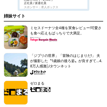
正社員 / 派遣社員
スポンサー：求人ボックス
姉妹サイト
ミセスドーナツ全4種を実食レビュー!可愛さ
も食べ応えもばっちりで大満足。
「ジブリの世界」「冒険のはじまりだ!」 夫
が撮影した〝1歳娘の後ろ姿〟が良すぎて...4.
8万人感激|Jタウンネット
ゼロまる