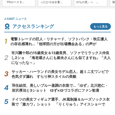
「PSロースタ...
ったひろゆき妻...
のちの党」へ ...
発
J-CAST ニュース
アクセスランキング
もっと見る
電撃トレードの巨人・リチャード、ソフトバンク・秋広優人
の存在感薄れ...「他球団の方が出場機会ある」の声が
市川團十郎の15歳長女＆13歳長男、ソファでリラックス仲良
し2ショ 「海老蔵さんにも麻央さんにも似てますね」「大人
になったな～」
サッカー・ハーランドの美女モデル恋人、超ミニ丈ワンピで
色気ダダ漏れ すらり神スタイルの美貌
羽生結弦、美しいブルー基調の衣装で...「ゆず」北川悠仁・
岩沢厚治と3ショット ゆず×ゆづコラボにファン歓喜
ドイツの美女フィギュア選手、JK風制服＆ルーズソックス衣
装で「激カワ」ショット 「りくりゅう」アイスショーで