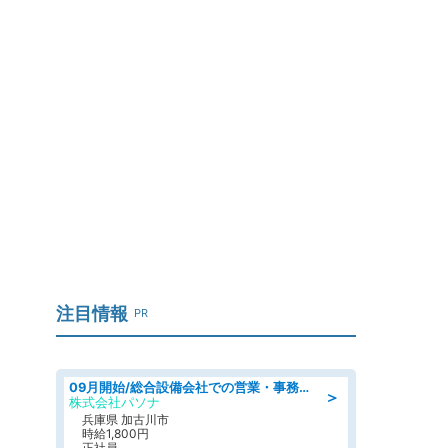
注目情報
PR
09月開始/総合設備会社での営業・事務のお仕事/車通勤可/賞与あり/営業/営業事務
＞
株式会社パソナ
兵庫県 加古川市
時給1,800円
正社員