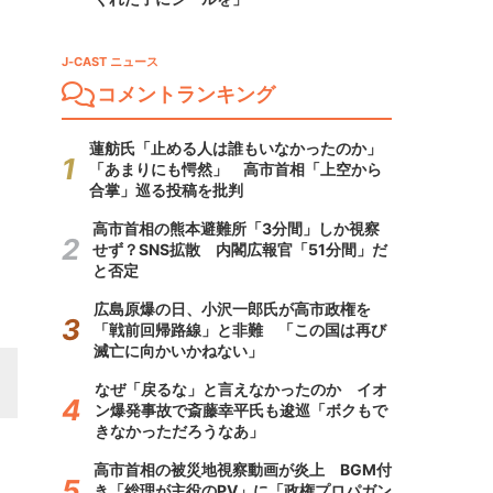
J-CAST ニュース
コメントランキング
蓮舫氏「止める人は誰もいなかったのか」
「あまりにも愕然」 高市首相「上空から
合掌」巡る投稿を批判
高市首相の熊本避難所「3分間」しか視察
せず？SNS拡散 内閣広報官「51分間」だ
と否定
広島原爆の日、小沢一郎氏が高市政権を
「戦前回帰路線」と非難 「この国は再び
滅亡に向かいかねない」
なぜ「戻るな」と言えなかったのか イオ
ン爆発事故で斎藤幸平氏も逡巡「ボクもで
きなかっただろうなあ」
高市首相の被災地視察動画が炎上 BGM付
き「総理が主役のPV」に「政権プロパガン