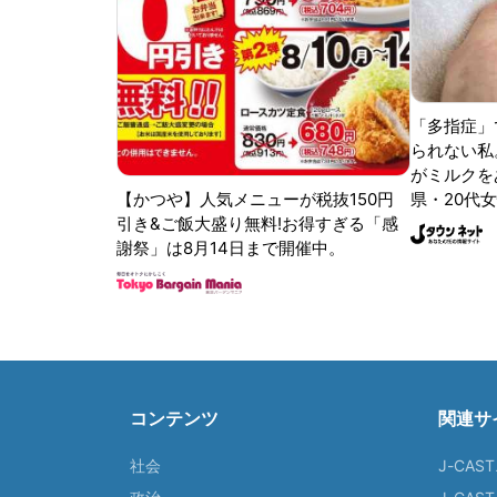
「多指症」
られない私
がミルクをあ
【かつや】人気メニューが税抜150円
県・20代女
引き&ご飯大盛り無料!お得すぎる「感
謝祭」は8月14日まで開催中。
コンテンツ
関連サ
社会
J-CAS