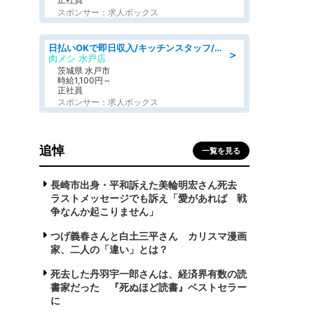
スポンサー：求人ボックス
日払いOKで即日収入/キッチンスタッフ/「原付免許必須」デリバリー業務など、自己成長可能な幅広い仕事に挑戦!髪型自由&ピアス・ネイルOK/茨城県/水戸市
＞
肉メシ 水戸店
茨城県 水戸市
時給1,100円～
正社員
スポンサー：求人ボックス
追悼
一覧を見る
長崎市出身・平和訴えた美輪明宏さん死去
ラストメッセージでも訴え「愛があれば 戦
争なんか起こりません」
つげ義春さんと白土三平さん カリスマ漫画
家、二人の「違い」とは？
死去した丹羽宇一郎さんは、経済界有数の読
書家だった 『死ぬほど読書』ベストセラー
に