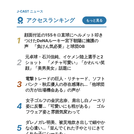
J-CAST ニュース
アクセスランキング
もっと見る
顔面付近の155キロ直球にヘルメット叩き
つけたDeNAルーキー宮下朝陽に擁護の
声 「負けん気必要」と球団OB
元卓球・石川佳純、イケメン陸上選手と2
ショット 「メチャ可愛い」「かわいい笑
顔」「美男美女」話題に
電撃トレードの巨人・リチャード、ソフト
バンク・秋広優人の存在感薄れ...「他球団
の方が出場機会ある」の声が
女子ゴルフの金沢志奈、肩出し白ノースリ
姿に反響...「可愛いにも程がある」 ゴル
フウェア姿と雰囲気変わって
ダレノガレ明美、被災地炊き出しで細やか
な心遣い...「並んでくれた子やとりにきて
くれた子にシールを」