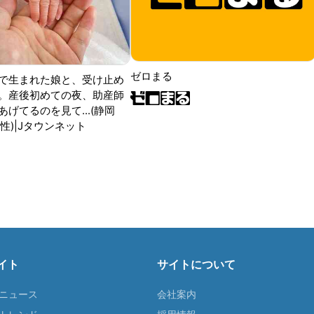
ゼロまる
で生まれた娘と、受け止め
。産後初めての夜、助産師
げてるのを見て...(静岡
性)|Jタウンネット
イト
サイトについて
Tニュース
会社案内