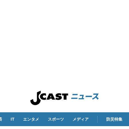
済
IT
エンタメ
スポーツ
メディア
防災特集