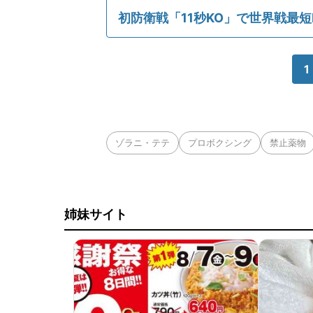
初防衛戦「11秒KO」で世界戦最短
1
ゾラニ・テテ
プロボクシング
禁止薬物
姉妹サイト