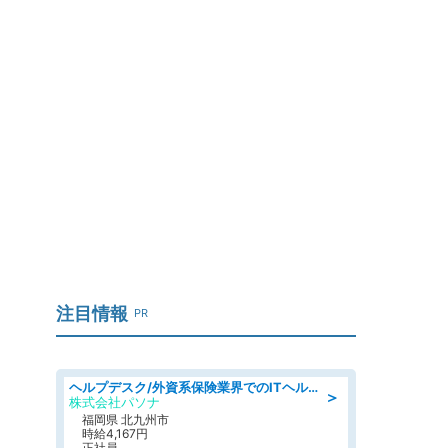
注目情報
PR
ヘルプデスク/外資系保険業界でのITヘルプデスク業務/駅近/即日勤務可/ヘルプデスク
＞
株式会社パソナ
福岡県 北九州市
時給4,167円
正社員