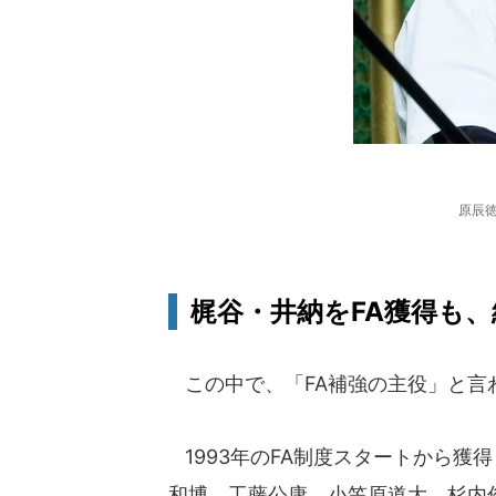
原辰徳
梶谷・井納をFA獲得も、結
この中で、「FA補強の主役」と言
1993年のFA制度スタートから獲
和博、工藤公康、小笠原道大、杉内