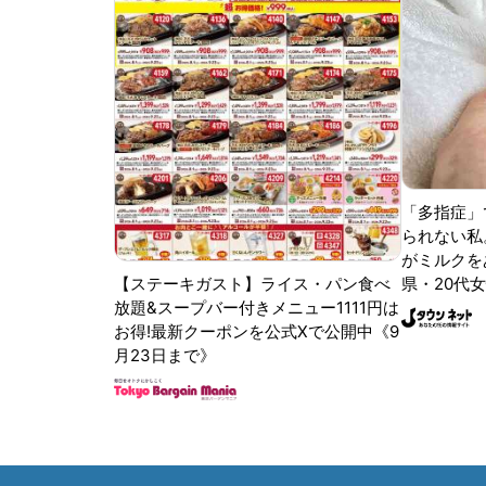
「多指症」
られない私
がミルクをあ
【ステーキガスト】ライス・パン食べ
県・20代女
放題&スープバー付きメニュー1111円は
お得!最新クーポンを公式Xで公開中《9
月23日まで》