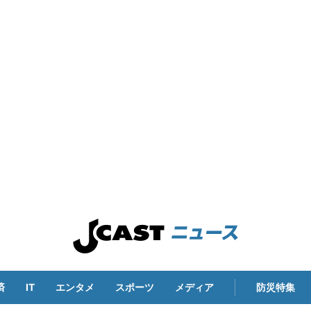
済
IT
エンタメ
スポーツ
メディア
防災特集