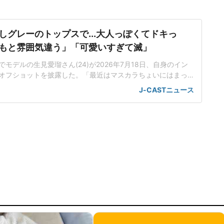
しグレーのトップスで...大人っぽくてドキっ
もと雰囲気違う」「可愛いすぎて滅」
モデルの生見愛瑠さん(24)が2026年7月18日、自身のイン
オフショットを披露した。「最近はマスカラちょいにはまっ
、「まつぱしてくるくるなので 最近はマスカラちょいにはま
J-CASTニュース
メイクアップした姿の写真と動画を投稿した。インスタグラ
では、グレーの肩出しトップスを着用。鮮やかなリップでカ
むショット