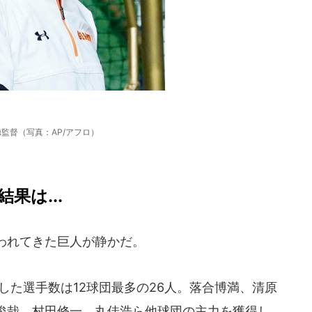
監督（写真：AP/アフロ）
果は...
われてきた巨人が静かだ。
得した選手数は12球団最多の26人。落合博満、清原
俊哉、村田修一、丸佳浩ら他球団の主力を獲得し