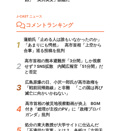
J-CAST ニュース
コメントランキング
蓮舫氏「止める人は誰もいなかったのか」
「あまりにも愕然」 高市首相「上空から
合掌」巡る投稿を批判
高市首相の熊本避難所「3分間」しか視察
せず？SNS拡散 内閣広報官「51分間」だ
と否定
広島原爆の日、小沢一郎氏が高市政権を
「戦前回帰路線」と非難 「この国は再び
滅亡に向かいかねない」
高市首相の被災地視察動画が炎上 BGM
付き「総理が主役のPV」に「政権プロパ
ガンダ」批判
処分の東大教授が大学サイトに仕込んだ
「不適切な言葉」とは？ 各紙は「六四天