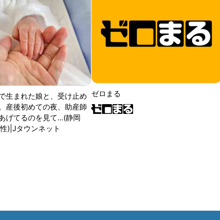
ゼロまる
で生まれた娘と、受け止め
。産後初めての夜、助産師
げてるのを見て...(静岡
性)|Jタウンネット