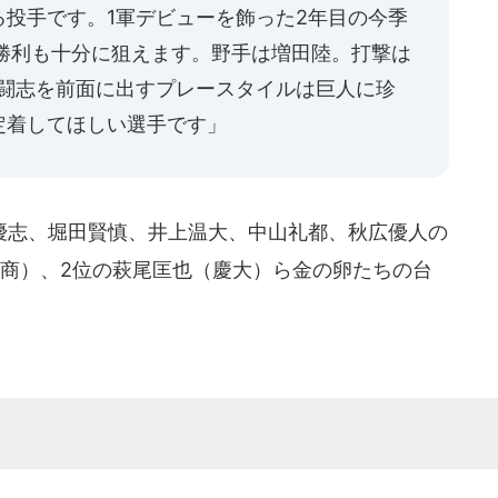
投手です。1軍デビューを飾った2年目の今季
タ勝利も十分に狙えます。野手は増田陸。打撃は
、闘志を前面に出すプレースタイルは巨人に珍
定着してほしい選手です」
志、堀田賢慎、井上温大、中山礼都、秋広優人の
松商）、2位の萩尾匡也（慶大）ら金の卵たちの台