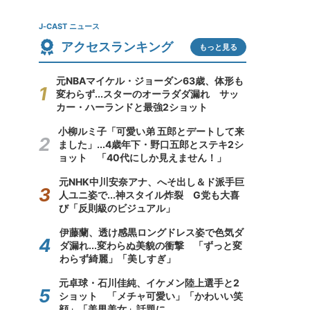
J-CAST ニュース
アクセスランキング
もっと見る
元NBAマイケル・ジョーダン63歳、体形も
変わらず...スターのオーラダダ漏れ サッ
カー・ハーランドと最強2ショット
小柳ルミ子「可愛い弟 五郎とデートして来
ました」...4歳年下・野口五郎とステキ2シ
ョット 「40代にしか見えません！」
元NHK中川安奈アナ、へそ出し＆ド派手巨
人ユニ姿で...神スタイル炸裂 G党も大喜
び「反則級のビジュアル」
伊藤蘭、透け感黒ロングドレス姿で色気ダ
ダ漏れ...変わらぬ美貌の衝撃 「ずっと変
わらず綺麗」「美しすぎ」
元卓球・石川佳純、イケメン陸上選手と2
ショット 「メチャ可愛い」「かわいい笑
顔」「美男美女」話題に