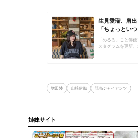
生見愛瑠、肩出
「ちょっといつ
「めるる」こと俳優で
スタグラムを更新。
てます」生見さんは
ってます」といい、
ムに投稿された写真
メラを見つめて微笑
増田陸
山崎伊織
読売ジャイアンツ
姉妹サイト