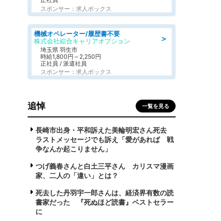
スポンサー：求人ボックス
機械オペレーター/履歴書不要
＞
株式会社綜合キャリアオプション
埼玉県 羽生市
時給1,800円～2,250円
正社員 / 派遣社員
スポンサー：求人ボックス
追悼
一覧を見る
長崎市出身・平和訴えた美輪明宏さん死去
ラストメッセージでも訴え「愛があれば 戦
争なんか起こりません」
つげ義春さんと白土三平さん カリスマ漫画
家、二人の「違い」とは？
死去した丹羽宇一郎さんは、経済界有数の読
書家だった 『死ぬほど読書』ベストセラー
に