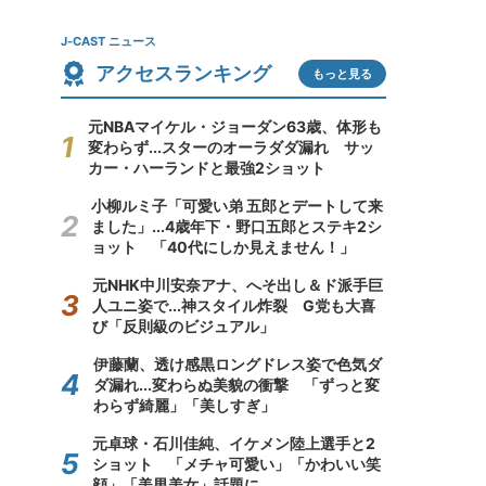
J-CAST ニュース
アクセスランキング
もっと見る
元NBAマイケル・ジョーダン63歳、体形も
変わらず...スターのオーラダダ漏れ サッ
カー・ハーランドと最強2ショット
小柳ルミ子「可愛い弟 五郎とデートして来
ました」...4歳年下・野口五郎とステキ2シ
ョット 「40代にしか見えません！」
元NHK中川安奈アナ、へそ出し＆ド派手巨
人ユニ姿で...神スタイル炸裂 G党も大喜
び「反則級のビジュアル」
伊藤蘭、透け感黒ロングドレス姿で色気ダ
ダ漏れ...変わらぬ美貌の衝撃 「ずっと変
わらず綺麗」「美しすぎ」
元卓球・石川佳純、イケメン陸上選手と2
ショット 「メチャ可愛い」「かわいい笑
顔」「美男美女」話題に