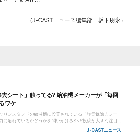
（J-CASTニュース編集部 坂下朋永）
除去シート」触ってる? 給油機メーカーが「毎回
るワケ
、ガソリンスタンドの給油機に設置されている「静電気除去シー
前に触れているかどうかを問いかけるSNS投稿が大きな注目
トには、「絶対に触ります」「一応触る派です」などの声が
J-CASTニュース
機メーカーのタツノ(東京都港区)広報グループは6日、J-CA