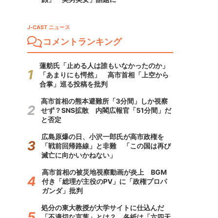
J-CAST ニュース
コメントランキング
蓮舫氏「止める人は誰もいなかったのか」
「あまりにも愕然」 高市首相「上空から
合掌」巡る投稿を批判
高市首相の熊本避難所「3分間」しか視察
せず？SNS拡散 内閣広報官「51分間」だ
と否定
広島原爆の日、小沢一郎氏が高市政権を
「戦前回帰路線」と非難 「この国は再び
滅亡に向かいかねない」
高市首相の被災地視察動画が炎上 BGM
付き「総理が主役のPV」に「政権プロパ
ガンダ」批判
処分の東大教授が大学サイトに仕込んだ
「不適切な言葉」とは？ 各紙は「六四天