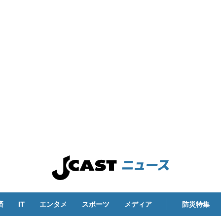
済
IT
エンタメ
スポーツ
メディア
防災特集