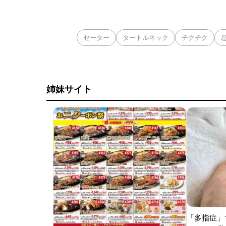
STニュースの取材
テーションで安全に
セーター
タートルネック
チクチク
姉妹サイト
「多指症」