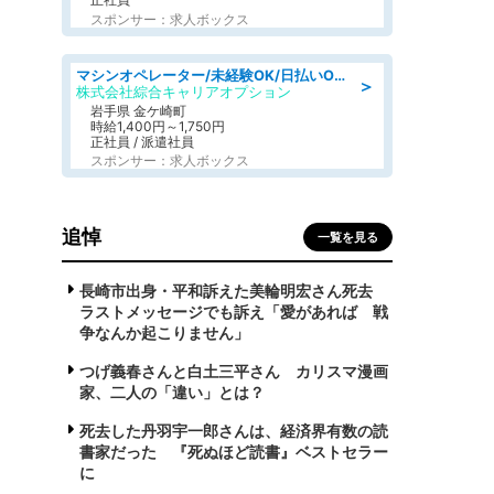
スポンサー：求人ボックス
マシンオペレーター/未経験OK/日払いOK/寮完備/交替制/20・30・40代活躍中
＞
株式会社綜合キャリアオプション
岩手県 金ケ崎町
時給1,400円～1,750円
正社員 / 派遣社員
スポンサー：求人ボックス
追悼
一覧を見る
長崎市出身・平和訴えた美輪明宏さん死去
ラストメッセージでも訴え「愛があれば 戦
争なんか起こりません」
つげ義春さんと白土三平さん カリスマ漫画
家、二人の「違い」とは？
死去した丹羽宇一郎さんは、経済界有数の読
書家だった 『死ぬほど読書』ベストセラー
に