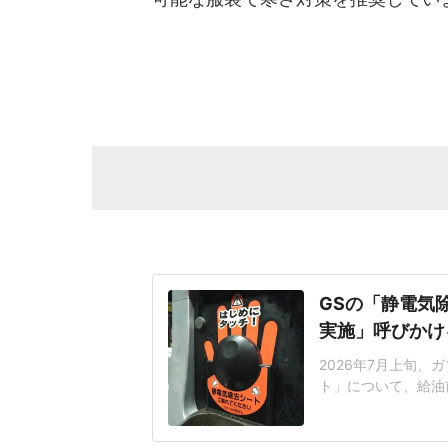
GSの「静電気
実施」呼びかけ
2026年7月上旬
ト」について、給油
を集めた。このポス
寄せられている。給油