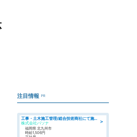
応
注目情報
PR
工事・土木施工管理/総合技術商社にて施工管理のお仕事/即日勤務可/車通勤可/工事・土木施工管理/生産・品質管理
＞
株式会社パソナ
福岡県 北九州市
時給1,506円
正社員