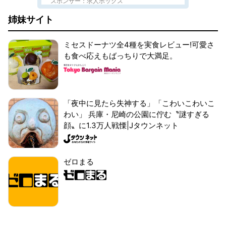
スポンサー：求人ボックス
姉妹サイト
ミセスドーナツ全4種を実食レビュー!可愛さ
も食べ応えもばっちりで大満足。
「夜中に見たら失神する」「こわいこわいこ
わい」 兵庫・尼崎の公園に佇む〝謎すぎる
顔〟に1.3万人戦慄|Jタウンネット
ゼロまる