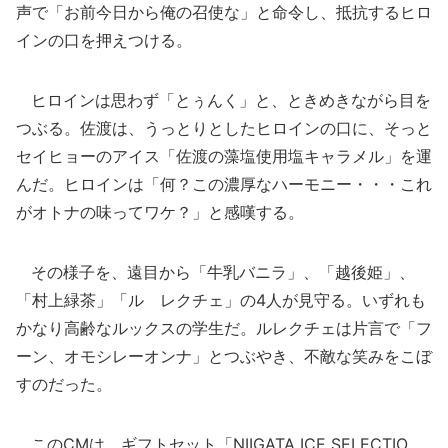
声で「お前今日から俺の召使な」と命令し、抵抗するヒロ
インの口を押えつける。
ヒロインは思わず「とぅんく」と、ときめきながら目を
つぶる。佐渡は、うっとりとしたヒロインの口に、そっと
セイヒョーのアイス「佐渡の藻塩使用塩キャラメル」を運
んだ。ヒロインは「何？この濃厚なハーモニー・・・これ
がオトナの味ってワケ？」と感嘆する。
その様子を、遠目から「牛乳バニラ」、「越後姫」、
「村上緑茶」「ル レクチェ」の4人が見守る。いずれも
かなり高齢なルックスの学生だ。ルレクチェは片言で「フ
ーン、オモシレーオンナ」とつぶやき、不敵な笑みをこぼ
すのだった。
このCMは、ギフトセット「NIIGATA ICE SELECTIO