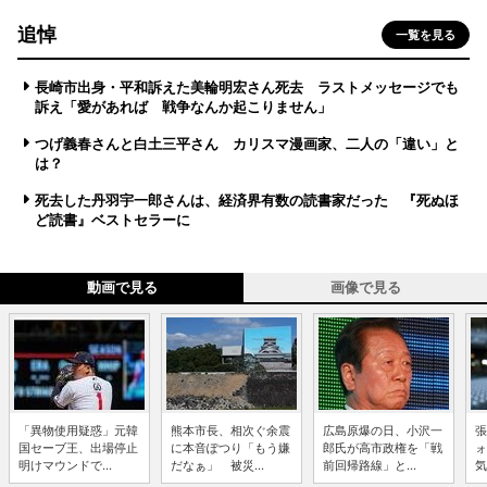
追悼
一覧を見る
長崎市出身・平和訴えた美輪明宏さん死去 ラストメッセージでも
訴え「愛があれば 戦争なんか起こりません」
つげ義春さんと白土三平さん カリスマ漫画家、二人の「違い」と
は？
死去した丹羽宇一郎さんは、経済界有数の読書家だった 『死ぬほ
ど読書』ベストセラーに
動画で見る
画像で見る
「異物使用疑惑」元韓
熊本市長、相次ぐ余震
広島原爆の日、小沢一
張
国セーブ王、出場停止
に本音ぽつり「もう嫌
郎氏が高市政権を「戦
ォ
明けマウンドで...
だなぁ」 被災...
前回帰路線」と...
気