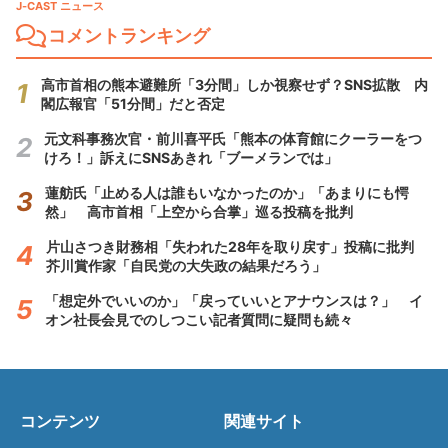
J-CAST ニュース
コメントランキング
高市首相の熊本避難所「3分間」しか視察せず？SNS拡散 内
閣広報官「51分間」だと否定
元文科事務次官・前川喜平氏「熊本の体育館にクーラーをつ
けろ！」訴えにSNSあきれ「ブーメランでは」
蓮舫氏「止める人は誰もいなかったのか」「あまりにも愕
然」 高市首相「上空から合掌」巡る投稿を批判
片山さつき財務相「失われた28年を取り戻す」投稿に批判
芥川賞作家「自民党の大失政の結果だろう」
「想定外でいいのか」「戻っていいとアナウンスは？」 イ
オン社長会見でのしつこい記者質問に疑問も続々
コンテンツ
関連サイト