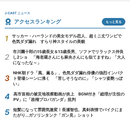
J-CAST ニュース
アクセスランキング
もっと見る
サッカー・ハーランドの美女モデル恋人、超ミニ丈ワンピで
色気ダダ漏れ すらり神スタイルの美貌
市川團十郎の15歳長女＆13歳長男、ソファでリラックス仲良
し2ショ 「海老蔵さんにも麻央さんにも似てますね」「大人
になったな～」
NHK朝ドラ「風、薫る」、色気ダダ漏れ俳優の強烈インパク
ト登場シーンに沸く 「苦しそうなのに」「シャツ姿艶っぽ
い」
高市首相の被災地視察動画が炎上 BGM付き「総理が主役の
PV」に「政権プロパガンダ」批判
短髪になって雰囲気激変！長瀬智也、真剣表情でバイクにま
たがり...ガソリンタンク「ガン見」ショット