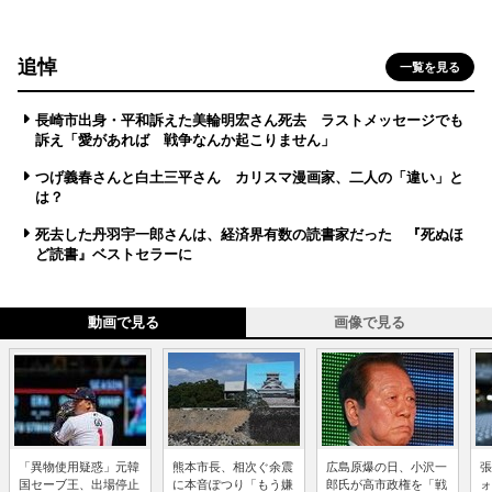
追悼
一覧を見る
長崎市出身・平和訴えた美輪明宏さん死去 ラストメッセージでも
訴え「愛があれば 戦争なんか起こりません」
つげ義春さんと白土三平さん カリスマ漫画家、二人の「違い」と
は？
死去した丹羽宇一郎さんは、経済界有数の読書家だった 『死ぬほ
ど読書』ベストセラーに
動画で見る
画像で見る
「異物使用疑惑」元韓
熊本市長、相次ぐ余震
広島原爆の日、小沢一
張
国セーブ王、出場停止
に本音ぽつり「もう嫌
郎氏が高市政権を「戦
ォ