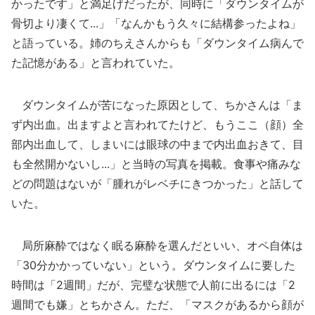
かったです」と満足げだったが、同時に「ダウンタイムが
骨切より凄くて...」「なんかもう久々に結構参ったよね」
と語っている。姉のちえさんからも「ダウンタイム病んで
た記憶がある」と言われていた。
ダウンタイムが苦になった原因として、ちかさんは「ま
ず内出血。出ますよと言われてたけど、もうここ（顔）全
部内出血して、しまいには眼球の中まで内出血おきて、目
も全然開かないし...」と当時の写真を掲載。食事や痛みな
どの問題はないが「腫れがレベチにきつかった」と話して
いた。
局所麻酔ではなく眠る麻酔を選んだといい、オペ自体は
「30分かかっていない」という。ダウンタイムに要した
時間は「2週間」だが、完璧な状態で人前に出るには「2
週間でも嫌」とちかさん。ただ、「マスクがあるから顔が