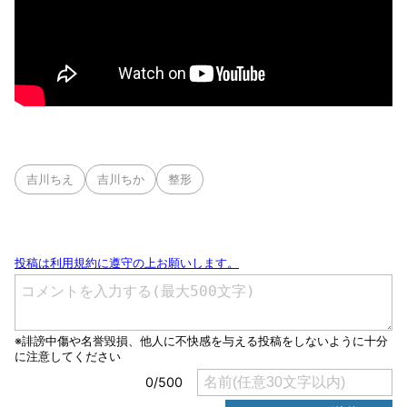
吉川ちえ
吉川ちか
整形