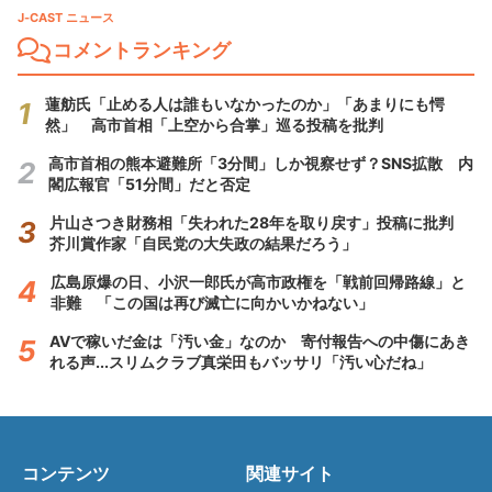
J-CAST ニュース
コメントランキング
蓮舫氏「止める人は誰もいなかったのか」「あまりにも愕
然」 高市首相「上空から合掌」巡る投稿を批判
高市首相の熊本避難所「3分間」しか視察せず？SNS拡散 内
閣広報官「51分間」だと否定
片山さつき財務相「失われた28年を取り戻す」投稿に批判
芥川賞作家「自民党の大失政の結果だろう」
広島原爆の日、小沢一郎氏が高市政権を「戦前回帰路線」と
非難 「この国は再び滅亡に向かいかねない」
AVで稼いだ金は「汚い金」なのか 寄付報告への中傷にあき
れる声...スリムクラブ真栄田もバッサリ「汚い心だね」
コンテンツ
関連サイト