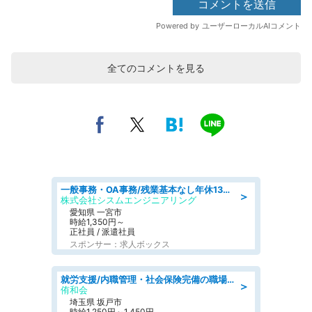
全てのコメントを見る
一般事務・OA事務/残業基本なし年休130日社保完備の一般・調達事務
＞
株式会社シスムエンジニアリング
愛知県 一宮市
時給1,350円～
正社員 / 派遣社員
スポンサー：求人ボックス
就労支援/内職管理・社会保険完備の職場で生活支援員
＞
侑和会
埼玉県 坂戸市
時給1,250円～1,450円