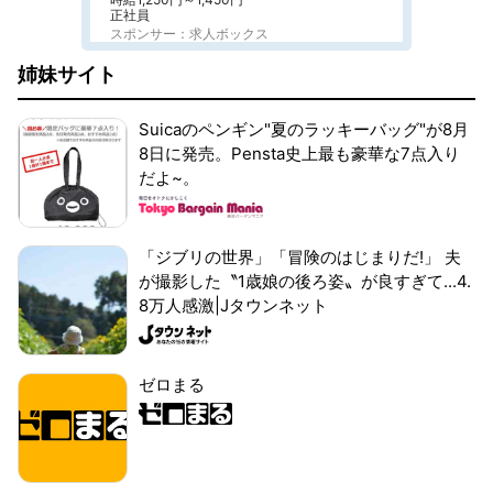
正社員
スポンサー：求人ボックス
姉妹サイト
Suicaのペンギン"夏のラッキーバッグ"が8月
8日に発売。Pensta史上最も豪華な7点入り
だよ~。
「ジブリの世界」「冒険のはじまりだ!」 夫
が撮影した〝1歳娘の後ろ姿〟が良すぎて...4.
8万人感激|Jタウンネット
ゼロまる