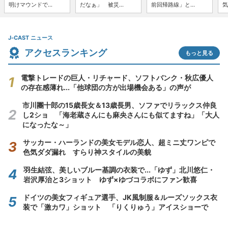
明けマウンドで...
だなぁ」 被災...
前回帰路線」と...
気
J-CAST ニュース
アクセスランキング
もっと見る
電撃トレードの巨人・リチャード、ソフトバンク・秋広優人
の存在感薄れ...「他球団の方が出場機会ある」の声が
市川團十郎の15歳長女＆13歳長男、ソファでリラックス仲良
し2ショ 「海老蔵さんにも麻央さんにも似てますね」「大人
になったな～」
サッカー・ハーランドの美女モデル恋人、超ミニ丈ワンピで
色気ダダ漏れ すらり神スタイルの美貌
羽生結弦、美しいブルー基調の衣装で...「ゆず」北川悠仁・
岩沢厚治と3ショット ゆず×ゆづコラボにファン歓喜
ドイツの美女フィギュア選手、JK風制服＆ルーズソックス衣
装で「激カワ」ショット 「りくりゅう」アイスショーで