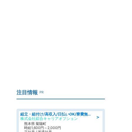
・
注目情報
PR
組立・組付け/高収入/日払いOK/寮費無料/交替制/20・30・40代活躍中
＞
株式会社綜合キャリアオプション
熊本県 菊陽町
時給1,600円～2,000円
正社員 / 派遣社員