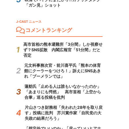
「ガン見」ショット
J-CAST ニュース
コメントランキング
高市首相の熊本避難所「3分間」しか視察せ
ず？SNS拡散 内閣広報官「51分間」だと
否定
元文科事務次官・前川喜平氏「熊本の体育
館にクーラーをつけろ！」訴えにSNSあき
れ「ブーメランでは」
蓮舫氏「止める人は誰もいなかったのか」
「あまりにも愕然」 高市首相「上空から
合掌」巡る投稿を批判
片山さつき財務相「失われた28年を取り戻
す」投稿に批判 芥川賞作家「自民党の大
失政の結果だろう」
「想定外でいいのか」「戻っていいとアナ