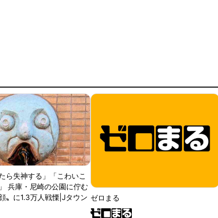
たら失神する」「こわいこ
」 兵庫・尼崎の公園に佇む
〟に1.3万人戦慄|Jタウン
ゼロまる