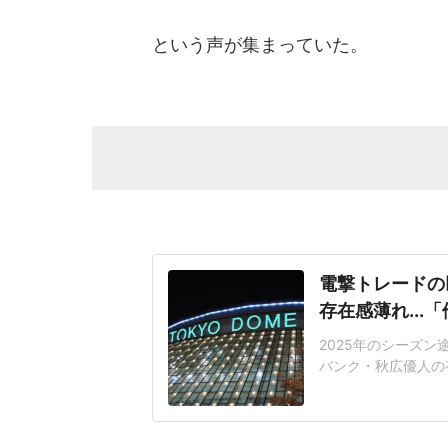
という声が集まっていた。
電撃トレードの
存在感薄れ..
2025年のシーズ
バンク・秋広優人の
いリチャードはソフ
いた長打力を評価さ
移籍。阿部慎之助前監