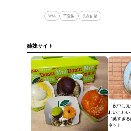
打点をマークした。
W杯
平愛梨
長友佑都
姉妹サイト
「夜中に見
わいこわい
〝謎すぎる顔
ネット