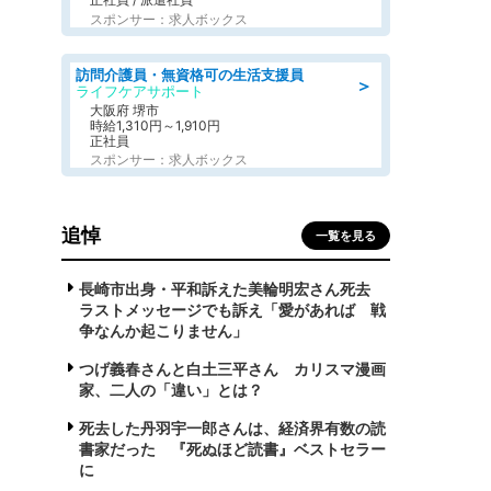
スポンサー：求人ボックス
訪問介護員・無資格可の生活支援員
＞
ライフケアサポート
大阪府 堺市
時給1,310円～1,910円
正社員
スポンサー：求人ボックス
追悼
一覧を見る
長崎市出身・平和訴えた美輪明宏さん死去
ラストメッセージでも訴え「愛があれば 戦
争なんか起こりません」
つげ義春さんと白土三平さん カリスマ漫画
家、二人の「違い」とは？
死去した丹羽宇一郎さんは、経済界有数の読
書家だった 『死ぬほど読書』ベストセラー
に