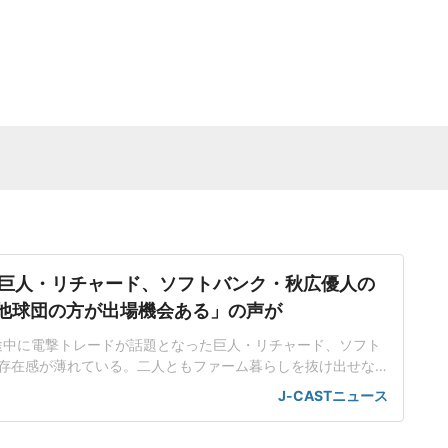
巨人・リチャード、ソフトバンク・秋広優人の
.「他球団の方が出場機会ある」の声が
ン途中に電撃トレードが話題となった巨人・リチャード、ソフト
存在感が薄れている。二人ともファーム暮らしを抜け出せな
トバンク在籍時にウエスタン・リーグで5年連続本塁打王に輝
J-CASTニュース
れ、秋広優人、大江竜聖と2対1のトレードで25年5月に巨人に
督の期待は大きく、77試合出場で打率.211、11本塁打、39