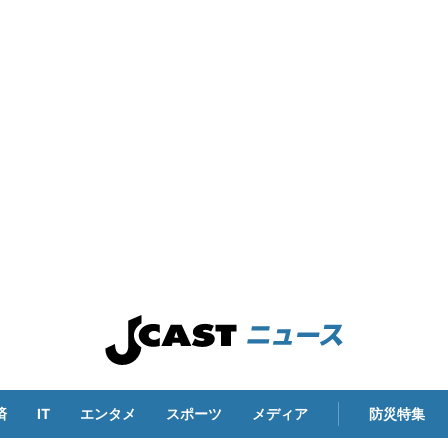
済
IT
エンタメ
スポーツ
メディア
防災特集