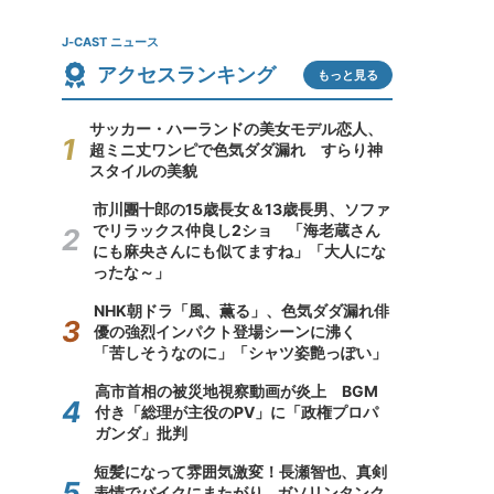
J-CAST ニュース
アクセスランキング
もっと見る
サッカー・ハーランドの美女モデル恋人、
超ミニ丈ワンピで色気ダダ漏れ すらり神
スタイルの美貌
市川團十郎の15歳長女＆13歳長男、ソファ
でリラックス仲良し2ショ 「海老蔵さん
にも麻央さんにも似てますね」「大人にな
ったな～」
NHK朝ドラ「風、薫る」、色気ダダ漏れ俳
優の強烈インパクト登場シーンに沸く
「苦しそうなのに」「シャツ姿艶っぽい」
高市首相の被災地視察動画が炎上 BGM
付き「総理が主役のPV」に「政権プロパ
ガンダ」批判
短髪になって雰囲気激変！長瀬智也、真剣
表情でバイクにまたがり...ガソリンタンク