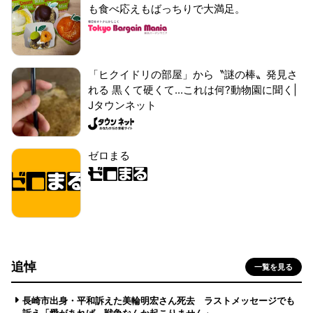
も食べ応えもばっちりで大満足。
「ヒクイドリの部屋」から〝謎の棒〟発見さ
れる 黒くて硬くて...これは何?動物園に聞く|
Jタウンネット
ゼロまる
追悼
一覧を見る
長崎市出身・平和訴えた美輪明宏さん死去 ラストメッセージでも