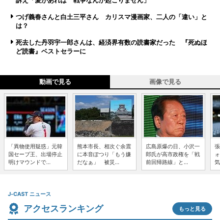
訴え「愛があれば 戦争なんか起こりません」
つげ義春さんと白土三平さん カリスマ漫画家、二人の「違い」と
は？
死去した丹羽宇一郎さんは、経済界有数の読書家だった 『死ぬほ
ど読書』ベストセラーに
動画で見る
画像で見る
「異物使用疑惑」元韓
熊本市長、相次ぐ余震
広島原爆の日、小沢一
張
国セーブ王、出場停止
に本音ぽつり「もう嫌
郎氏が高市政権を「戦
ォ
明けマウンドで...
だなぁ」 被災...
前回帰路線」と...
気
J-CAST ニュース
アクセスランキング
もっと見る