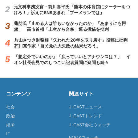
元文科事務次官・前川喜平氏「熊本の体育館にクーラーをつ
けろ！」訴えにSNSあきれ「ブーメランでは」
蓮舫氏「止める人は誰もいなかったのか」「あまりにも愕
然」 高市首相「上空から合掌」巡る投稿を批判
片山さつき財務相「失われた28年を取り戻す」投稿に批判
芥川賞作家「自民党の大失政の結果だろう」
「想定外でいいのか」「戻っていいとアナウンスは？」 イ
オン社長会見でのしつこい記者質問に疑問も続々
コンテンツ
関連サイト
社会
J-CASTニュース
政治
J-CASTトレンド
経済
J-CAST会社ウォッチ
IT
BOOKウォッチ