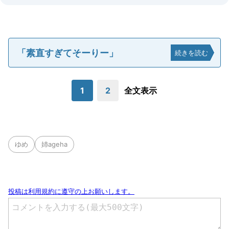
「素直すぎてそーりー」
続きを読む
1
2
全文表示
ゆめ
姉ageha