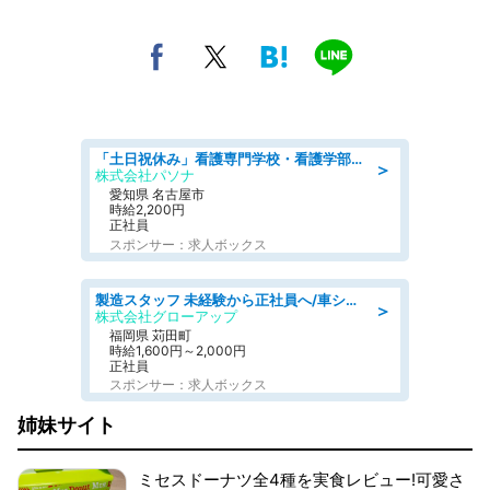
「土日祝休み」看護専門学校・看護学部での教員業務/看護師/高時給
＞
株式会社パソナ
愛知県 名古屋市
時給2,200円
正社員
スポンサー：求人ボックス
製造スタッフ 未経験から正社員へ/車シートの組立 土日休·2交替で稼ぐ
＞
株式会社グローアップ
福岡県 苅田町
時給1,600円～2,000円
正社員
スポンサー：求人ボックス
姉妹サイト
ミセスドーナツ全4種を実食レビュー!可愛さ