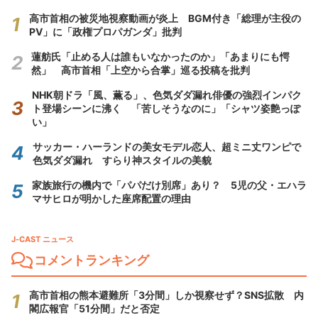
高市首相の被災地視察動画が炎上 BGM付き「総理が主役の
PV」に「政権プロパガンダ」批判
蓮舫氏「止める人は誰もいなかったのか」「あまりにも愕
然」 高市首相「上空から合掌」巡る投稿を批判
NHK朝ドラ「風、薫る」、色気ダダ漏れ俳優の強烈インパク
ト登場シーンに沸く 「苦しそうなのに」「シャツ姿艶っぽ
い」
サッカー・ハーランドの美女モデル恋人、超ミニ丈ワンピで
色気ダダ漏れ すらり神スタイルの美貌
家族旅行の機内で「パパだけ別席」あり？ 5児の父・エハラ
マサヒロが明かした座席配置の理由
J-CAST ニュース
コメントランキング
高市首相の熊本避難所「3分間」しか視察せず？SNS拡散 内
閣広報官「51分間」だと否定