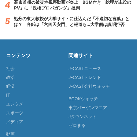
高市首相の被災地視察動画が炎上 BGM付き「総理が主役の
PV」に「政権プロパガンダ」批判
処分の東大教授が大学サイトに仕込んだ「不適切な言葉」と
は？ 各紙は「六四天安門」と報道も...大学側は説明拒否
コンテンツ
関連サイト
社会
J-CASTニュース
政治
J-CASTトレンド
経済
J-CAST会社ウォッチ
IT
BOOKウォッチ
エンタメ
東京バーゲンマニア
スポーツ
Jタウンネット
メディア
ゼロまる
動画