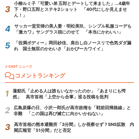
小柳ルミ子「可愛い弟 五郎とデートして来ました」...4歳年
下・野口五郎とステキ2ショット 「40代にしか見えませ
ん！」
サッカー堂安律の美人妻・明松美玖、シンプル私服コーデも
「激カワ」サングラス頭にのせて 「本当にかわいい」
「役満ボディー」岡田紗佳、肩出し白ノースリで色気ダダ漏
れ 国士無双のかわいさ「おかぴーカワイイ」
J-CAST ニュース
コメントランキング
蓮舫氏「止める人は誰もいなかったのか」「あまりにも愕
然」 高市首相「上空から合掌」巡る投稿を批判
広島原爆の日、小沢一郎氏が高市政権を「戦前回帰路線」と
非難 「この国は再び滅亡に向かいかねない」
高市首相の熊本避難所「3分間」しか視察せず？SNS拡散 内
閣広報官「51分間」だと否定