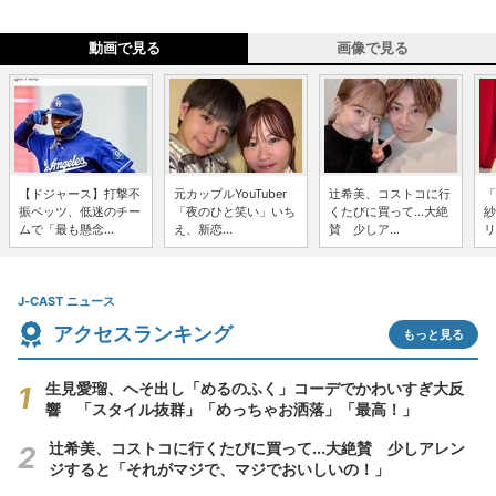
動画で見る
画像で見る
【ドジャース】打撃不
元カップルYouTuber
辻希美、コストコに行
「
振ベッツ、低迷のチー
「夜のひと笑い」いち
くたびに買って...大絶
紗
ムで「最も懸念...
え、新恋...
賛 少しア...
リ
J-CAST ニュース
アクセスランキング
もっと見る
生見愛瑠、へそ出し「めるのふく」コーデでかわいすぎ大反
響 「スタイル抜群」「めっちゃお洒落」「最高！」
辻希美、コストコに行くたびに買って...大絶賛 少しアレン
ジすると「それがマジで、マジでおいしいの！」