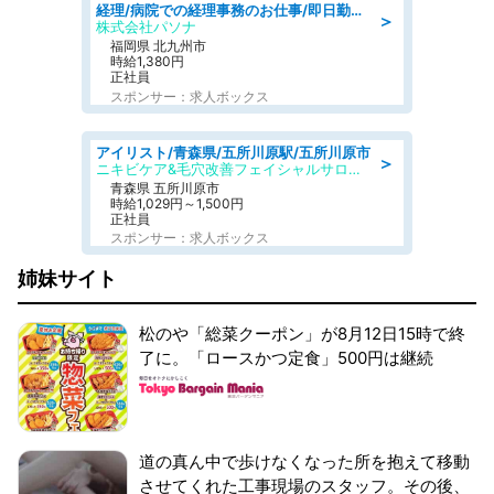
経理/病院での経理事務のお仕事/即日勤務可/車通勤可/経理/一般事務
＞
株式会社パソナ
福岡県 北九州市
時給1,380円
正社員
スポンサー：求人ボックス
アイリスト/青森県/五所川原駅/五所川原市
＞
ニキビケア&毛穴改善フェイシャルサロン BELDAD
青森県 五所川原市
時給1,029円～1,500円
正社員
スポンサー：求人ボックス
姉妹サイト
松のや「総菜クーポン」が8月12日15時で終
了に。「ロースかつ定食」500円は継続
道の真ん中で歩けなくなった所を抱えて移動
させてくれた工事現場のスタッフ。その後、