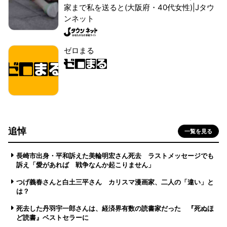
家まで私を送ると(大阪府・40代女性)|Jタウ
ンネット
ゼロまる
追悼
一覧を見る
長崎市出身・平和訴えた美輪明宏さん死去 ラストメッセージでも
訴え「愛があれば 戦争なんか起こりません」
つげ義春さんと白土三平さん カリスマ漫画家、二人の「違い」と
は？
死去した丹羽宇一郎さんは、経済界有数の読書家だった 『死ぬほ
ど読書』ベストセラーに