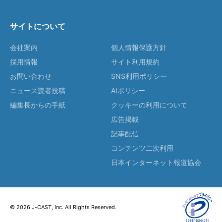
サイトについて
会社案内
個人情報保護方針
採用情報
サイト利用規約
お問い合わせ
SNS利用ポリシー
ニュース読者投稿
AIポリシー
編集長からの手紙
クッキーの利用について
広告掲載
記事配信
コンテンツ二次利用
日本インターネット報道協会
© 2026 J-CAST, Inc. All Rights Reserved.