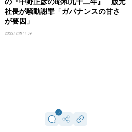
の『中野正彦の昭和九十二年』 版元
社長が騒動謝罪「ガバナンスの甘さ
が要因」
2022.12.19 11:59
3