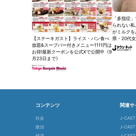
「多指症」
られない私
がミルクをあ
【ステーキガスト】ライス・パン食べ
県・20代女
放題&スープバー付きメニュー1111円は
お得!最新クーポンを公式Xで公開中《9
月23日まで》
コンテンツ
関連サ
社会
J-CAS
政治
J-CAS
経済
J-CA