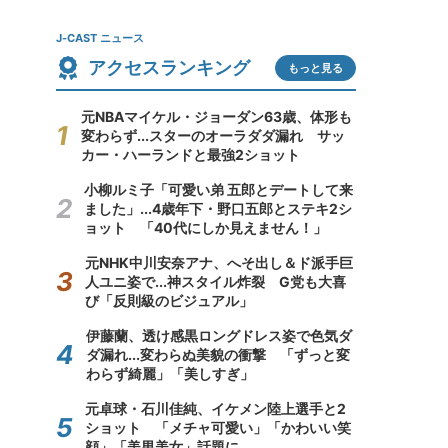
J-CAST ニュース
アクセスランキング
もっと見る
元NBAマイケル・ジョーダン63歳、体形も
変わらず...スターのオーラダダ漏れ サッ
カー・ハーランドと最強2ショット
小柳ルミ子「可愛い弟 五郎とデートして来
ました」...4歳年下・野口五郎とステキ2シ
ョット 「40代にしか見えません！」
元NHK中川安奈アナ、へそ出し＆ド派手巨
人ユニ姿で...神スタイル炸裂 G党も大喜
び「反則級のビジュアル」
伊藤蘭、透け感黒ロングドレス姿で色気ダ
ダ漏れ...変わらぬ美貌の衝撃 「ずっと変
わらず綺麗」「美しすぎ」
元卓球・石川佳純、イケメン陸上選手と2
ショット 「メチャ可愛い」「かわいい笑
顔」「美男美女」話題に