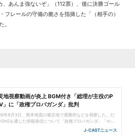
、あんま強ないぞ」（112票）、後に決勝ゴール
ル・フレールの守備の脆さを指摘した「（相手の）
った。
災地視察動画が炎上 BGM付き「総理が主役のP
V」に「政権プロパガンダ」批判
26年8月3日、熊本地震の被災地で避難所などを視察した。だ
SNSを通じた情報発信について「政権プロパガンダ」「やっ
」などと酷評が相次ぐ事態に。支持率に翳りが見えてきた政権
J-CASTニュース
を優先したともとれる内容に、厳しい視線が注がれている。日