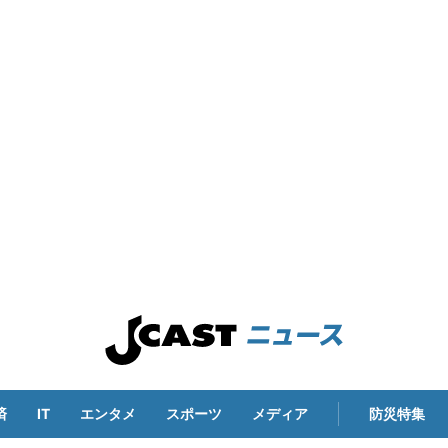
済
IT
エンタメ
スポーツ
メディア
防災特集