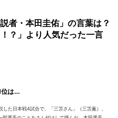
解説者・本田圭佑」の言葉は
ン！？」より人気だった一言
は...
解説した日本戦4試合で、「三笘さん」（三笘薫）、
一部選手のことをさん付けして呼んだ。本田選手