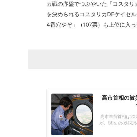
カ戦の序盤でつぶやいた「コスタリカ
を決められるコスタリカDFケイセ
4番穴やぞ」（107票）も上位に入
高市首相の被
高市早苗首相は20
が、現地での対応や
てることが北朝鮮
のパフォーマンス