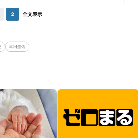
氏も「この場面には若干の違和感」避難所訪問に先立ち、内閣
広報官のX(旧Twitter)アカ
2
全文表示
説
本田圭佑