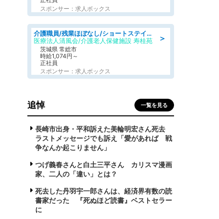
スポンサー：求人ボックス
介護職員/残業ほぼなし/ショートステイの介護士/シフト相談可
＞
医療法人清風会/介護老人保健施設 寿桂苑
茨城県 常総市
時給1,074円～
正社員
スポンサー：求人ボックス
追悼
一覧を見る
長崎市出身・平和訴えた美輪明宏さん死去
ラストメッセージでも訴え「愛があれば 戦
争なんか起こりません」
つげ義春さんと白土三平さん カリスマ漫画
家、二人の「違い」とは？
死去した丹羽宇一郎さんは、経済界有数の読
書家だった 『死ぬほど読書』ベストセラー
に