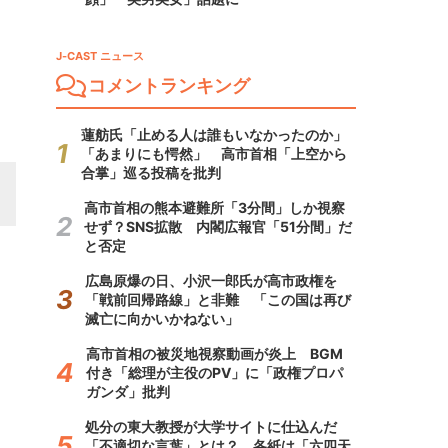
J-CAST ニュース
コメントランキング
蓮舫氏「止める人は誰もいなかったのか」
「あまりにも愕然」 高市首相「上空から
合掌」巡る投稿を批判
高市首相の熊本避難所「3分間」しか視察
せず？SNS拡散 内閣広報官「51分間」だ
と否定
広島原爆の日、小沢一郎氏が高市政権を
「戦前回帰路線」と非難 「この国は再び
滅亡に向かいかねない」
高市首相の被災地視察動画が炎上 BGM
付き「総理が主役のPV」に「政権プロパ
ガンダ」批判
処分の東大教授が大学サイトに仕込んだ
「不適切な言葉」とは？ 各紙は「六四天