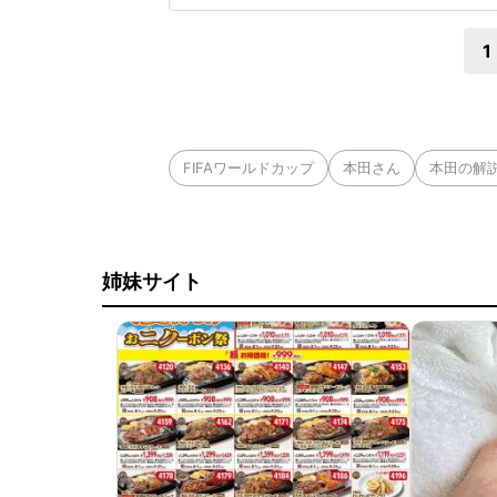
本保守党・有本香
1
FIFAワールドカップ
本田さん
本田の解
姉妹サイト