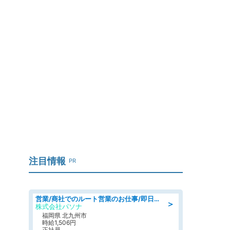
？
注目情報
PR
営業/商社でのルート営業のお仕事/即日勤務可/車通勤可/営業
＞
株式会社パソナ
福岡県 北九州市
時給1,506円
正社員