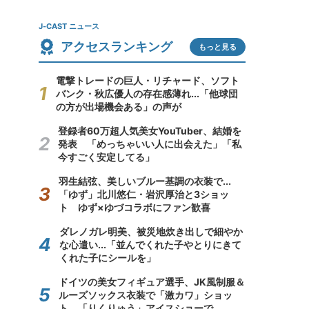
J-CAST ニュース
アクセスランキング
もっと見る
電撃トレードの巨人・リチャード、ソフト
バンク・秋広優人の存在感薄れ...「他球団
の方が出場機会ある」の声が
登録者60万超人気美女YouTuber、結婚を
発表 「めっちゃいい人に出会えた」「私
今すごく安定してる」
羽生結弦、美しいブルー基調の衣装で...
「ゆず」北川悠仁・岩沢厚治と3ショッ
ト ゆず×ゆづコラボにファン歓喜
ダレノガレ明美、被災地炊き出しで細やか
な心遣い...「並んでくれた子やとりにきて
くれた子にシールを」
ドイツの美女フィギュア選手、JK風制服＆
ルーズソックス衣装で「激カワ」ショッ
ト 「りくりゅう」アイスショーで