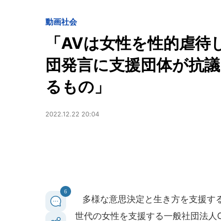
動画
社会
「AVは女性を性的虐待し
団発言に支援団体が抗議
るもの」
2022.12.22 20:04
6
多様な意思決定と生き方を支援する一般
世代の女性を支援する一般社団法人C