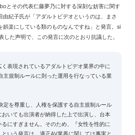
olaboとその代表仁藤夢乃に対する深刻な妨害に関す
田由紀子氏が「アダルトビデオというのは、まさ
を娯楽にしている類のものなんですね」と発言。si
で発表した声明で、この発言に次のとおり抗議した。
広く表現されているアダルトビデオ業界の中に
い自主規制ルールに則った運用を行なっている業
思決定を尊重し、人権を保護する自主規制ルール
においても出演者が納得した上で出演し、台本
いるにすぎません。そのため、『女性を性的に
』という発言は、適正AV業界に関しては事実と