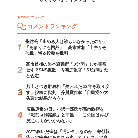
J-CAST ニュース
コメントランキング
蓮舫氏「止める人は誰もいなかったのか」
「あまりにも愕然」 高市首相「上空から
合掌」巡る投稿を批判
高市首相の熊本避難所「3分間」しか視察
せず？SNS拡散 内閣広報官「51分間」だ
と否定
片山さつき財務相「失われた28年を取り戻
す」投稿に批判 芥川賞作家「自民党の大
失政の結果だろう」
広島原爆の日、小沢一郎氏が高市政権を
「戦前回帰路線」と非難 「この国は再び
滅亡に向かいかねない」
AVで稼いだ金は「汚い金」なのか 寄付報
告への中傷にあきれる声...スリムクラブ真