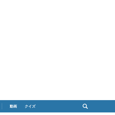
動画
クイズ