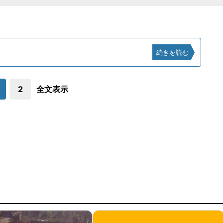
」
続きを読む
2
全文表示