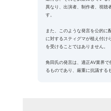
異なり、出演者、制作者、視聴
す。
また、このような発言を公的に
に対するスティグマが植え付け
を受けることではありません。
角田氏の発言は、適正AV業界
るものであり、厳重に抗議する