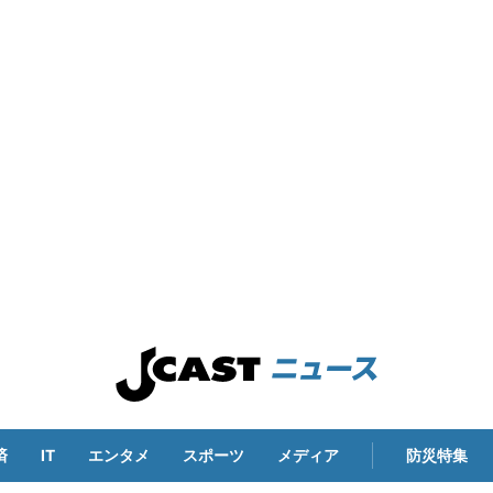
済
IT
エンタメ
スポーツ
メディア
防災特集