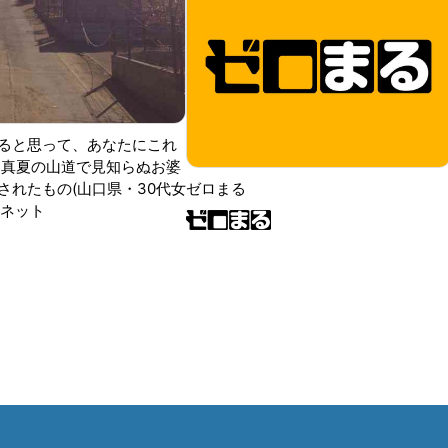
ると思って、あなたにこれ
 真夏の山道で見知らぬお婆
されたもの(山口県・30代女
ゼロまる
ンネット