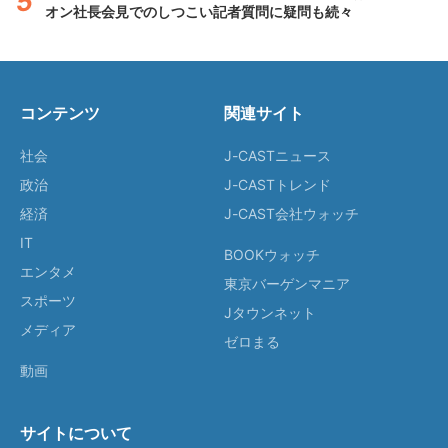
オン社長会見でのしつこい記者質問に疑問も続々
コンテンツ
関連サイト
社会
J-CASTニュース
政治
J-CASTトレンド
経済
J-CAST会社ウォッチ
IT
BOOKウォッチ
エンタメ
東京バーゲンマニア
スポーツ
Jタウンネット
メディア
ゼロまる
動画
サイトについて