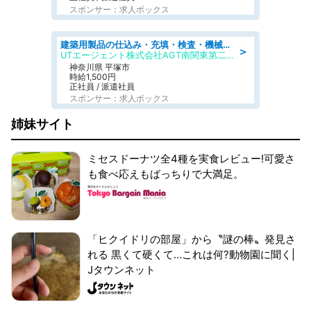
スポンサー：求人ボックス
建築用製品の仕込み・充填・検査・機械操作/寮完備/日払い/工場・製造
＞
UTエージェント株式会社AGT南関東第二CU
神奈川県 平塚市
時給1,500円
正社員 / 派遣社員
スポンサー：求人ボックス
姉妹サイト
ミセスドーナツ全4種を実食レビュー!可愛さ
も食べ応えもばっちりで大満足。
「ヒクイドリの部屋」から〝謎の棒〟発見さ
れる 黒くて硬くて...これは何?動物園に聞く|
Jタウンネット