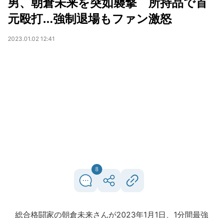
男、朝倉未来を突如襲撃 所持品で首
元殴打...強制退場もファン激怒
2023.01.02 12:41
8
総合格闘家の朝倉未来さんが2023年1月1日、1分間最強