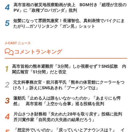
高市首相の被災地視察動画が炎上 BGM付き「総理が主役の
PV」に「政権プロパガンダ」批判
短髪になって雰囲気激変！長瀬智也、真剣表情でバイクにま
たがり...ガソリンタンク「ガン見」ショット
J-CAST ニュース
コメントランキング
高市首相の熊本避難所「3分間」しか視察せず？SNS拡散 内
閣広報官「51分間」だと否定
元文科事務次官・前川喜平氏「熊本の体育館にクーラーをつ
けろ！」訴えにSNSあきれ「ブーメランでは」
蓮舫氏「止める人は誰もいなかったのか」「あまりにも愕
然」 高市首相「上空から合掌」巡る投稿を批判
片山さつき財務相「失われた28年を取り戻す」投稿に批判
芥川賞作家「自民党の大失政の結果だろう」
「想定外でいいのか」「戻っていいとアナウンスは？」 イ