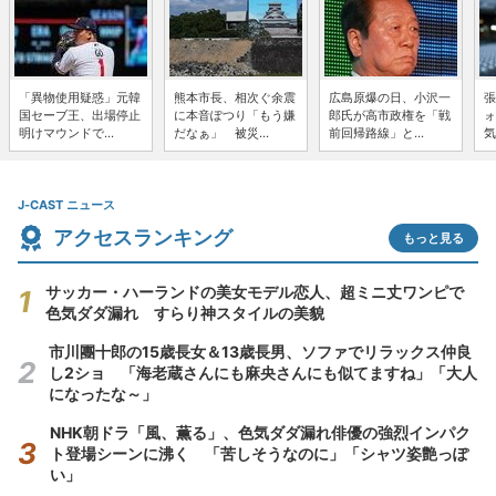
「異物使用疑惑」元韓
熊本市長、相次ぐ余震
広島原爆の日、小沢一
張
国セーブ王、出場停止
に本音ぽつり「もう嫌
郎氏が高市政権を「戦
ォ
明けマウンドで...
だなぁ」 被災...
前回帰路線」と...
気
J-CAST ニュース
アクセスランキング
もっと見る
サッカー・ハーランドの美女モデル恋人、超ミニ丈ワンピで
色気ダダ漏れ すらり神スタイルの美貌
市川團十郎の15歳長女＆13歳長男、ソファでリラックス仲良
し2ショ 「海老蔵さんにも麻央さんにも似てますね」「大人
になったな～」
NHK朝ドラ「風、薫る」、色気ダダ漏れ俳優の強烈インパク
ト登場シーンに沸く 「苦しそうなのに」「シャツ姿艶っぽ
い」