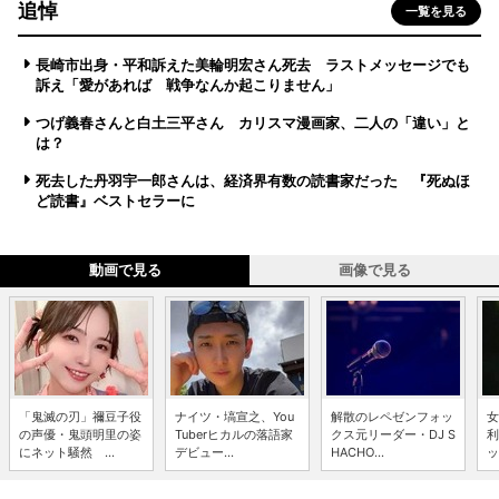
追悼
一覧を見る
長崎市出身・平和訴えた美輪明宏さん死去 ラストメッセージでも
訴え「愛があれば 戦争なんか起こりません」
つげ義春さんと白土三平さん カリスマ漫画家、二人の「違い」と
は？
死去した丹羽宇一郎さんは、経済界有数の読書家だった 『死ぬほ
ど読書』ベストセラーに
動画で見る
画像で見る
「鬼滅の刃」禰豆子役
ナイツ・塙宣之、You
解散のレペゼンフォッ
女
の声優・鬼頭明里の姿
Tuberヒカルの落語家
クス元リーダー・DJ S
利
にネット騒然 ...
デビュー...
HACHO...
ッ