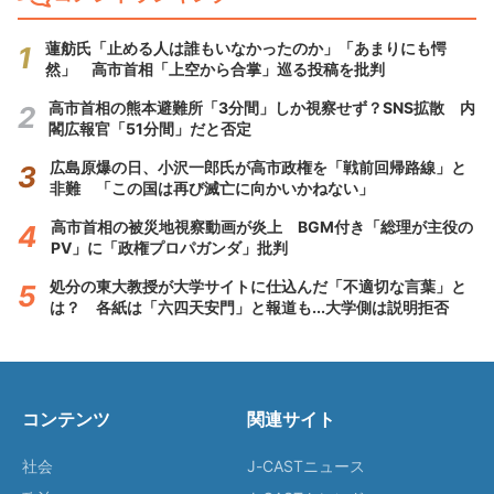
蓮舫氏「止める人は誰もいなかったのか」「あまりにも愕
然」 高市首相「上空から合掌」巡る投稿を批判
高市首相の熊本避難所「3分間」しか視察せず？SNS拡散 内
閣広報官「51分間」だと否定
広島原爆の日、小沢一郎氏が高市政権を「戦前回帰路線」と
非難 「この国は再び滅亡に向かいかねない」
高市首相の被災地視察動画が炎上 BGM付き「総理が主役の
PV」に「政権プロパガンダ」批判
処分の東大教授が大学サイトに仕込んだ「不適切な言葉」と
は？ 各紙は「六四天安門」と報道も...大学側は説明拒否
コンテンツ
関連サイト
社会
J-CASTニュース