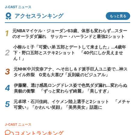
J-CAST ニュース
アクセスランキング
もっと見る
元NBAマイケル・ジョーダン63歳、体形も変わらず...スター
のオーラダダ漏れ サッカー・ハーランドと最強2ショット
小柳ルミ子「可愛い弟 五郎とデートして来ました」...4歳年
下・野口五郎とステキ2ショット 「40代にしか見えませ
ん！」
元NHK中川安奈アナ、へそ出し＆ド派手巨人ユニ姿で...神ス
タイル炸裂 G党も大喜び「反則級のビジュアル」
伊藤蘭、透け感黒ロングドレス姿で色気ダダ漏れ...変わらぬ
美貌の衝撃 「ずっと変わらず綺麗」「美しすぎ」
元卓球・石川佳純、イケメン陸上選手と2ショット 「メチャ
可愛い」「かわいい笑顔」「美男美女」話題に
J-CAST ニュース
コメントランキング